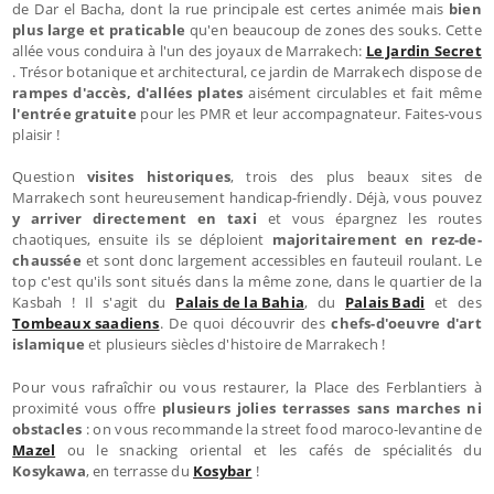
de Dar el Bacha, dont la rue principale est certes animée mais
bien
plus large et praticable
qu'en beaucoup de zones des souks. Cette
allée vous conduira à l'un des joyaux de Marrakech:
Le Jardin Secret
. Trésor botanique et architectural, ce jardin de Marrakech dispose de
rampes d'accès, d'allées plates
aisément circulables et fait même
l'entrée gratuite
pour les PMR et leur accompagnateur. Faites-vous
plaisir !
Question
visites historiques
, trois des plus beaux sites de
Marrakech sont heureusement handicap-friendly. Déjà, vous pouvez
y arriver directement en taxi
et vous épargnez les routes
chaotiques, ensuite ils se déploient
majoritairement en rez-de-
chaussée
et sont donc largement accessibles en fauteuil roulant. Le
top c'est qu'ils sont situés dans la même zone, dans le quartier de la
Kasbah ! Il s'agit du
Palais de la Bahia
, du
Palais Badi
et des
Tombeaux saadiens
. De quoi découvrir des
chefs-d'oeuvre d'art
islamique
et plusieurs siècles d'histoire de Marrakech !
Pour vous rafraîchir ou vous restaurer, la Place des Ferblantiers à
proximité vous offre
plusieurs jolies terrasses sans marches ni
obstacles
: on vous recommande la street food maroco-levantine de
Mazel
ou le snacking oriental et les cafés de spécialités du
Kosykawa
, en terrasse du
Kosybar
!