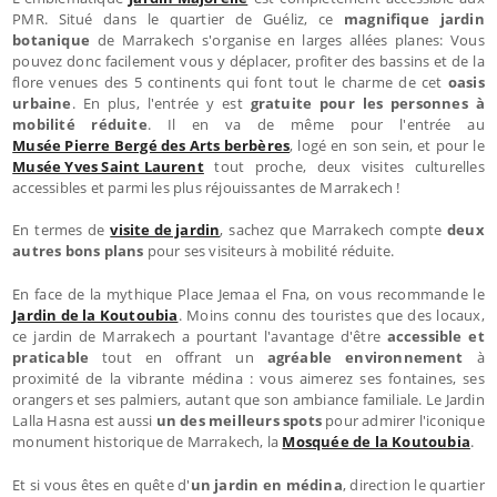
PMR. Situé dans le quartier de Guéliz, ce
magnifique jardin
botanique
de Marrakech s'organise en larges allées planes: Vous
pouvez donc facilement vous y déplacer, profiter des bassins et de la
flore venues des 5 continents qui font tout le charme de cet
oasis
urbaine
. En plus, l'entrée y est
gratuite pour les personnes à
mobilité réduite
. Il en va de même pour l'entrée au
Musée Pierre Bergé des Arts berbères
, logé en son sein, et pour le
Musée Yves Saint Laurent
tout proche, deux visites culturelles
accessibles et parmi les plus réjouissantes de Marrakech !
En termes de
visite de jardin
, sachez que Marrakech compte
deux
autres bons plans
pour ses visiteurs à mobilité réduite.
En face de la mythique Place Jemaa el Fna, on vous recommande le
Jardin de la Koutoubia
. Moins connu des touristes que des locaux,
ce jardin de Marrakech a pourtant l'avantage d'être
accessible et
praticable
tout en offrant un
agréable environnement
à
proximité de la vibrante médina : vous aimerez ses fontaines, ses
orangers et ses palmiers, autant que son ambiance familiale. Le Jardin
Lalla Hasna est aussi
un des meilleurs spots
pour admirer l'iconique
monument historique de Marrakech, la
Mosquée de la Koutoubia
.
Et si vous êtes en quête d'
un jardin en médina
, direction le quartier