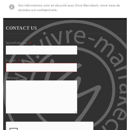
Vos informations sont en sécurité avec Vivre Marrakech, notre base de
données est confidentielle.
CONTACT US
Nom/Prénom:
*
E-mail:
*
Message: