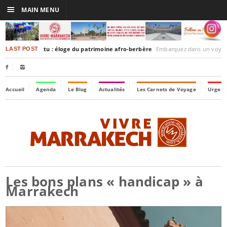
☰
MAIN MENU
kesh-Timbuktu : éloge du patrimoine afro-berbère
Embarquez dans un voyage culturel dans le temps, à
LAST POST


Accueil
Agenda
Le Blog
Actualités
Les Carnets de Voyage
Urgenc
Les bons plans « handicap » à
Marrakech