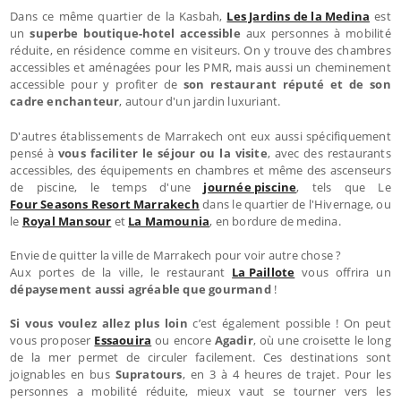
Dans ce même quartier de la Kasbah,
Les Jardins de la Medina
est
un
superbe boutique-hotel accessible
aux personnes à mobilité
réduite, en résidence comme en visiteurs. On y trouve des chambres
accessibles et aménagées pour les PMR, mais aussi un cheminement
accessible pour y profiter de
son restaurant réputé et de son
cadre enchanteur
, autour d'un jardin luxuriant.
D'autres établissements de Marrakech ont eux aussi spécifiquement
pensé à
vous faciliter le séjour ou la visite
, avec des restaurants
accessibles, des équipements en chambres et même des ascenseurs
de piscine, le temps d'une
journée piscine
, tels que Le
Four Seasons Resort Marrakech
dans le quartier de l'Hivernage, ou
le
Royal Mansour
et
La Mamounia
, en bordure de medina.
Envie de quitter la ville de Marrakech pour voir autre chose ?
Aux portes de la ville, le restaurant
La Paillote
vous offrira un
dépaysement aussi agréable que gourmand
!
Si vous voulez allez plus loin
c’est également possible ! On peut
vous proposer
Essaouira
ou encore
Agadir
, où une croisette le long
de la mer permet de circuler facilement. Ces destinations sont
joignables en bus
Supratours
, en 3 à 4 heures de trajet. Pour les
personnes a mobilité réduite, mieux vaut se tourner vers les