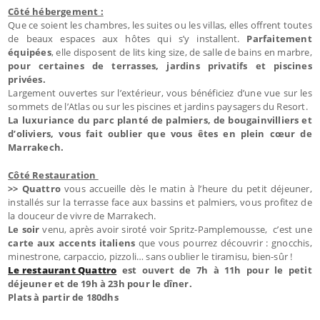
Côté hébergement :
Que ce soient les chambres, les suites ou les villas, elles offrent toutes
de beaux espaces aux hôtes qui s’y installent.
Parfaitement
équipées
, elle disposent de lits king size, de salle de bains en marbre,
pour certaines de terrasses, jardins privatifs et piscines
privées.
Largement ouvertes sur l’extérieur, vous bénéficiez d’une vue sur les
sommets de l’Atlas ou sur les piscines et jardins paysagers du Resort.
La luxuriance du parc planté de palmiers, de bougainvilliers et
d’oliviers, vous fait oublier que vous êtes en plein cœur de
Marrakech.
Côté Restauration
>> Quattro
vous accueille dès le matin à l’heure du petit déjeuner,
installés sur la terrasse face aux bassins et palmiers, vous profitez de
la douceur de vivre de Marrakech.
Le soir
venu, après avoir siroté voir Spritz-Pamplemousse, c’est une
carte aux accents italiens
que vous pourrez découvrir : gnocchis,
minestrone, carpaccio, pizzoli… sans oublier le tiramisu, bien-sûr !
Le restaurant Quattro
est ouvert de 7h à 11h pour le petit
déjeuner et de 19h à 23h pour le dîner.
Plats à partir de 180dhs