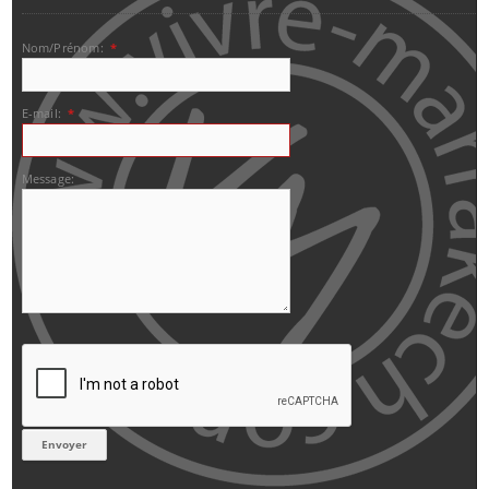
Nom/Prénom:
*
E-mail:
*
Message: