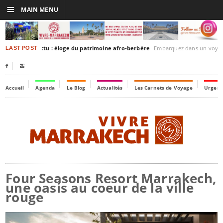
☰
MAIN MENU
akesh-Timbuktu : éloge du patrimoine afro-berbère
Embarquez dans un voyage culturel dans le temps, à
LAST POST


Accueil
Agenda
Le Blog
Actualités
Les Carnets de Voyage
Urgenc
Four Seasons Resort Marrakech,
une oasis au coeur de la ville
rouge