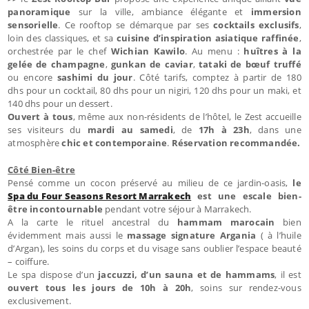
panoramique
sur la ville, ambiance élégante et
immersion
sensorielle
. Ce rooftop se démarque par ses
cocktails exclusifs
,
loin des classiques, et sa
cuisine d’inspiration asiatique raffinée
,
orchestrée par le chef
Wichian Kawilo
. Au menu :
huîtres à la
gelée de champagne
,
gunkan de caviar
,
tataki de bœuf truffé
ou encore
sashimi du jour
. Côté tarifs, comptez à partir de 180
dhs pour un cocktail, 80 dhs pour un nigiri, 120 dhs pour un maki, et
140 dhs pour un dessert.
Ouvert à tous
, même aux non-résidents de l’hôtel, le Zest accueille
ses visiteurs du
mardi au samedi
, de
17h à 23h
, dans une
atmosphère
chic et contemporaine
.
Réservation recommandée.
Côté Bien-être
Pensé comme un cocon préservé au milieu de ce jardin-oasis,
le
Spa du Four Seasons Resort Marrakech
est une escale bien-
être incontournable
pendant votre séjour à Marrakech.
A la carte le rituel ancestral du
hammam marocain
bien
évidemment mais aussi le
massage signature Argania
( à l’huile
d’Argan), les soins du corps et du visage sans oublier l’espace beauté
– coiffure.
Le spa dispose d’un
jaccuzzi, d’un sauna et de hammams
, il est
ouvert tous les jours de 10h à 20h
, soins sur rendez-vous
exclusivement.