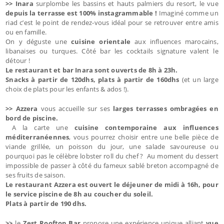
>> Inara
surplombe les bassins et hauts palmiers du resort, le vue
depuis la terrasse est 100% instagrammable !
Imaginé comme un
riad c’est le point de rendez-vous idéal pour se retrouver entre amis
ou en famille.
On y déguste une
cuisine orientale
aux influences marocains,
libanaises ou turques. Côté bar les cocktails signature valent le
détour !
Le restaurant et bar Inara sont ouverts de 8h à 23h.
Snacks à partir de 120dhs, plats à partir de 160dhs
(et un large
choix de plats pour les enfants & ados !).
>> Azzera
vous accueille sur ses
larges terrasses ombragées en
bord de piscine.
A la carte une
cuisine contemporaine aux influences
méditerranéennes
, vous pourrez choisir entre une belle pièce de
viande grillée, un poisson du jour, une salade savoureuse ou
pourquoi pas le célèbre lobster roll du chef ? Au moment du dessert
impossible de passer à côté du fameux sablé breton accompagné de
ses fruits de saison.
Le restaurant Azzera est ouvert le déjeuner de midi à 16h, pour
le service piscine de 8h au coucher du soleil.
Plats à partir de 190 dhs.
>>
le
Zest Rooftop Bar
propose une expérience unique alliant
vue