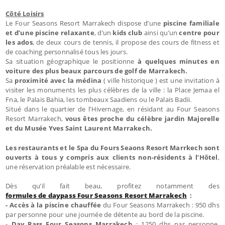
Côté Loisirs
Le Four Seasons Resort Marrakech dispose d’une
piscine familiale
et d’une piscine relaxante
, d’un
kids club
ainsi qu’un
centre pour
les ados
, de deux cours de tennis, il propose des cours de fitness et
de coaching personnalisé tous les jours.
Sa situation géographique le positionne
à quelques minutes en
voiture des plus beaux parcours de golf de Marrakech.
Sa
proximité avec la médina
( ville historique ) est une invitation à
visiter les monuments les plus célèbres de la ville : la Place Jemaa el
Fna, le Palais Bahia, les tombeaux Saadiens ou le Palais Badii.
Situé dans le quartier de l’Hivernage, en résidant au Four Seasons
Resort Marrakech,
vous êtes proche du célèbre jardin Majorelle
et du Musée Yves Saint Laurent Marrakech.
Les restaurants et le Spa du Fours Seaons Resort Marrkech sont
ouverts à tous y compris aux clients non-résidents à l’Hôtel
,
une réservation préalable est nécessaire.
Dès qu’il fait beau, profitez notamment des
formules de daypass Four Seasons Resort Marrakech
:
-
Accès à la piscine chauffée
du Four Seasons Marrakech : 950 dhs
par personne pour une journée de détente au bord de la piscine.
-
Day Pass Four Seasons Marrakech
: 1250 dhs par personne,