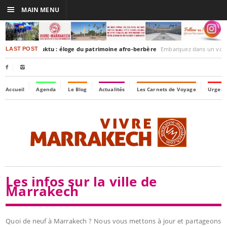
☰
MAIN MENU
rrakesh-Timbuktu : éloge du patrimoine afro-berbère
Embarquez dans un voyage culturel dans le temp
LAST POST


Accueil
Agenda
Le Blog
Actualités
Les Carnets de Voyage
Urgenc
Les infos sur la ville de
Marrakech
Quoi de neuf à Marrakech ? Nous vous mettons à jour et partageons