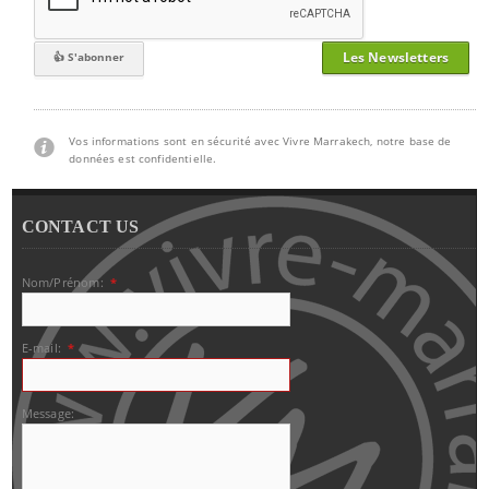
Les Newsletters
Vos informations sont en sécurité avec Vivre Marrakech, notre base de
données est confidentielle.
CONTACT US
Nom/Prénom:
*
E-mail:
*
Message: