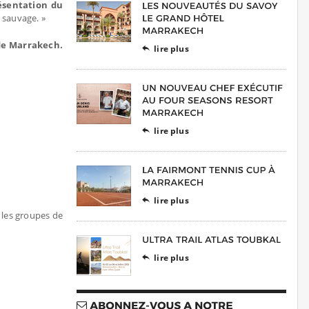
résentation du
e sauvage. »
de Marrakech.
lire plus

lire plus

lire plus

t les groupes de
lire plus
