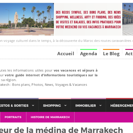
 culturel dans le temps, à la découverte du Maroc des routes caravanières et de ses liens avec
Accueil
Agenda
Le Blog
Act
utes les informations utiles pour
vos vacances et séjours à
ur
votre guide internet d’informations touristiques sur la
 sa région.
rakech : Bons plans, Photos, News, Voyages & Vacances