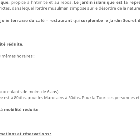
ique,
propice à l’intimité et au repos.
Le jardin islamique est la rep
strictes, dans lequel l’ordre musulman s’impose sur le désordre de la natur
 jolie terrasse du café – restaurant
qui
surplombe le Jardin Secret 
ité réduite.
les mêmes horaires
:
 aux enfants de moins de 6 ans).
trée est à 80dhs, pour les Marocains à 50dhs. Pour la Tour: ces personnes e
à mobilité réduite
.
mations et réservations :