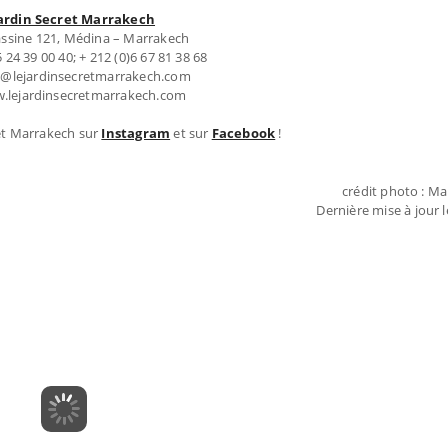
Jardin Secret Marrakech
sine 121, Médina – Marrakech
5 24 39 00 40; + 212 (0)6 67 81 38 68
fo@lejardinsecretmarrakech.com
w.lejardinsecretmarrakech.com
et Marrakech sur
Instagram
et sur
Facebook
!
crédit photo : M
Dernière mise à jour le