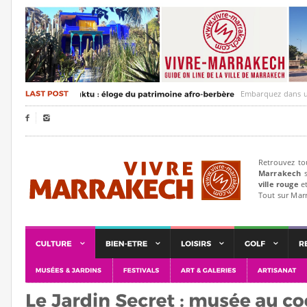
Embarquez dans un voyage


Retrouvez to
Marrakech
s
ville rouge
et
Tout sur Mar