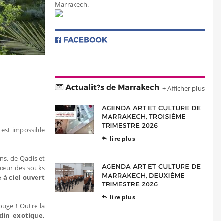
Marrakech.
+ Afficher plus
est impossible
lire plus

ans, de Qadis et
 cœur des souks
 à ciel ouvert
lire plus

ouge ! Outre la
rdin exotique,