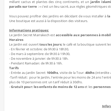
mêlant cactus et plantes des cinq continents, et un
jardin islam
paradis sur terre
: « c’est un lieu sacré, aux règles géométriques 
Vous pouvez profiter des jardins en décidant de vous installer à
la
Une boutique est aussi à la disposition des visiteurs.
Informations pratiques:
Le Jardin Secret Marrakech est
accessible aux personnes à mobil
Horaires
Le Jardin est ouvert
tous les jours
; le café et la boutique suivent 
- En février et octobre: de 9h30 à 18h30,
- De mars à septembre: de 9h30 à 19h30,
- De novembre à janvier: de 9h30 à 18h.
- Pendant Ramadan: de 9h30 à 16h.
Tarifs
- Entrée au Jardin Secret:
100dhs
, visite de la Tour:
40dhs
(interdite
-Tarif réduit: pour le Jardin, l'entrée pour les moins de 24 ans l'en
plus de 10 personnes ont un tarif réduit à 30dhs.
-
Gratuit pour: les enfants de moins de 12 ans
et les
personnes 
Infor