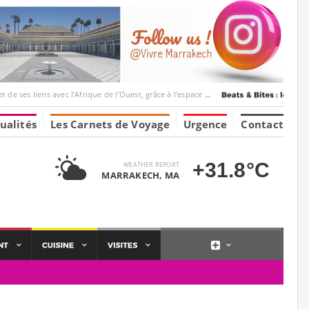
 l’Afrique de l’Ouest, grâce à l’espace Marrakesh-Tumbuktu.
ualités
Les Carnets de Voyage
Urgence
Contact
+31.8°C
WEATHER REPORT
MARRAKECH, MA