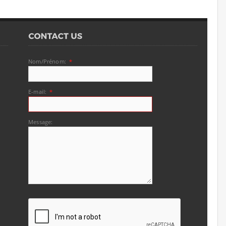
Nom/Prénom:
*
E-mail:
*
Message: