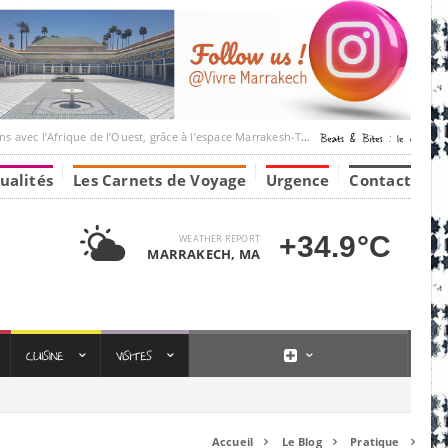
ique de l’Ouest, grâce à l’espace Marrakesh-Tumbuktu.
ualités
Les Carnets de Voyage
Urgence
Contact
+34.9°C
WEATHER REPORT
MARRAKECH, MA
Accueil
Le Blog
Pratique


