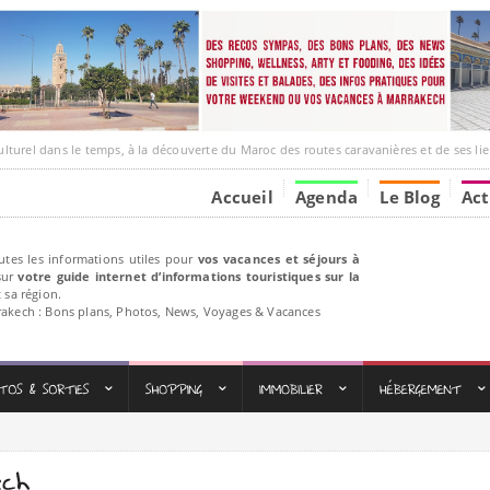
ns le temps, à la découverte du Maroc des routes caravanières et de ses liens avec l’Afr
Accueil
Agenda
Le Blog
Act
utes les informations utiles pour
vos vacances et séjours à
ur
votre guide internet d’informations touristiques sur la
 sa région.
rakech : Bons plans, Photos, News, Voyages & Vacances