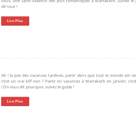
vous, une Saint-Valentin des plus romantiques à Marrakech. Suivez le
dit tout !
Lire Plus
Ah ! la joie des vacances tardives, partir alors que tout le monde est re
c’est un vrai kiff non ? Partir en vacances à Marrakech en janvier, c’e
! On vous dit pourquoi, suivez le guide !
Lire Plus