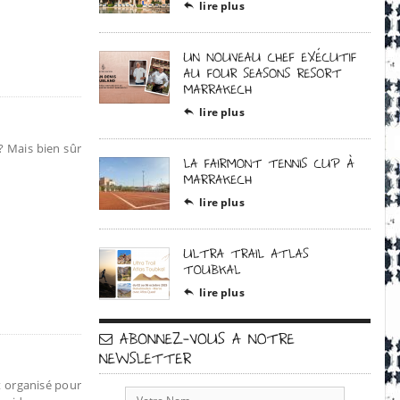
lire plus

lire plus

 Mais bien sûr
lire plus

lire plus

t organisé pour