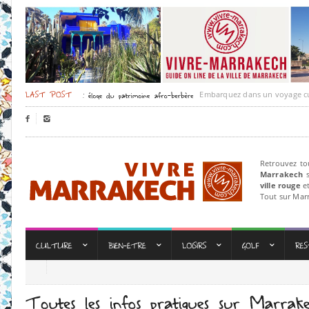
Embarquez dans un voyage culturel da


Retrouvez to
Marrakech
s
ville rouge
et
Tout sur Mar