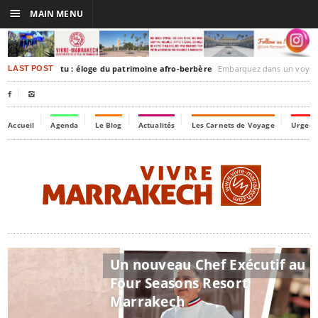
☰
MAIN MENU
kesh-Timbuktu : éloge du patrimoine afro-berbère
Embarquez dans un voyage culturel dans le temps, à 
LAST POST


Accueil
Agenda
Le Blog
Actualités
Les Carnets de Voyage
Urgenc
Un nouveau Chef Exécutif au Four Seasons
Resort Marrakech