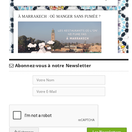
À MARRAKECH : OÙ MANGER SANS FUMÉE ?
Abonnez-vous à notre Newsletter
Marrakech, bien que connue pour permettre de
fumer dans de nombreux restaurants, propose
néanmoins quelques perles rares où l'air est pur.
Découvrez notre guide pour trouver les meilleures
adresses non-fumeurs dans la ville ocre.
lire plus

WHAT’S UP MARRAKECH ?
Les Newsletters