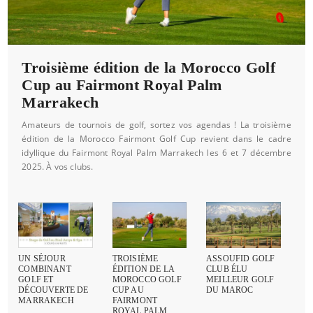
Troisième édition de la Morocco Golf
Cup au Fairmont Royal Palm
Marrakech
Amateurs de tournois de golf, sortez vos agendas ! La troisième
édition de la Morocco Fairmont Golf Cup revient dans le cadre
idyllique du Fairmont Royal Palm Marrakech les 6 et 7 décembre
2025. À vos clubs.
UN SÉJOUR
TROISIÈME
ASSOUFID GOLF
COMBINANT
ÉDITION DE LA
CLUB ÉLU
GOLF ET
MOROCCO GOLF
MEILLEUR GOLF
DÉCOUVERTE DE
CUP AU
DU MAROC
MARRAKECH
FAIRMONT
ROYAL PALM