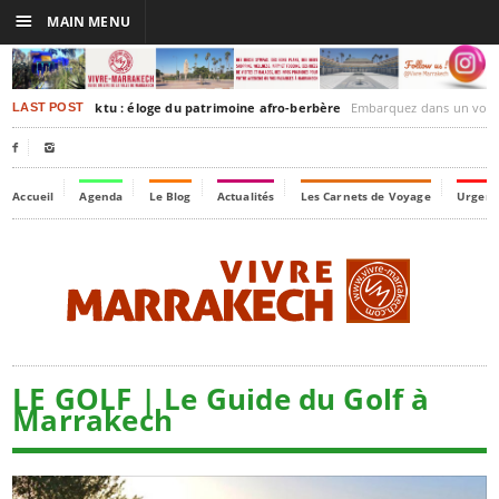
☰
MAIN MENU
rakesh-Timbuktu : éloge du patrimoine afro-berbère
Embarquez dans un voyage culturel dans le temps,
LAST POST


Accueil
Agenda
Le Blog
Actualités
Les Carnets de Voyage
Urgenc
LE GOLF | Le Guide du Golf à
Marrakech