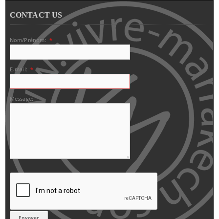
CONTACT US
Nom/Prénom:
*
E-mail:
*
Message: