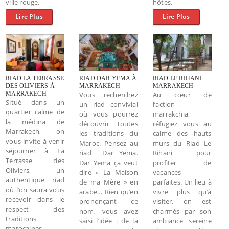
ville rouge.
hôtes.
Lire Plus
Lire Plus
RIAD LA TERRASSE
RIAD DAR YEMA À
RIAD LE RIHANI
DES OLIVIERS À
MARRAKECH
MARRAKECH
MARRAKECH
Vous recherchez
Au cœur de
Situé dans un
un riad convivial
l’action
quartier calme de
où vous pourrez
marrakchia,
la médina de
découvrir toutes
réfugiez vous au
Marrakech, on
les traditions du
calme des hauts
vous invite à venir
Maroc. Pensez au
murs du Riad Le
séjourner à La
riad Dar Yema.
Rihani pour
Terrasse des
Dar Yema ça veut
profiter de
Oliviers, un
dire « La Maison
vacances
authentique riad
de ma Mère » en
parfaites. Un lieu à
où l’on saura vous
arabe… Rien qu’en
vivre plus qu’à
recevoir dans le
prononçant ce
visiter, on est
respect des
nom, vous avez
charmés par son
traditions
saisi l’idée : de la
ambiance sereine
marocaines.