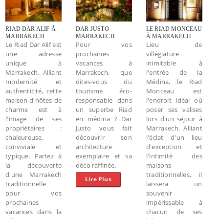
RIAD DAR ALIF À
DAR JUSTO
LE RIAD MONCEAU
MARRAKECH
MARRAKECH
À MARRAKECH
Le Riad Dar Alif est
Pour vos
Lieu de
une adresse
prochaines
villégiature
unique à
vacances à
inimitable à
Marrakech. Alliant
Marrakech, que
l'entrée de la
modernité et
dites-vous du
Médina, le Riad
authenticité, cette
tourisme éco-
Monceau est
maison d'hôtes de
responsable dans
l'endroit idéal où
charme est à
un superbe Riad
poser ses valises
l'image de ses
en médina ? Dar
lors d'un séjour à
propriétaires :
Justo vous fait
Marrakech. Alliant
chaleureuse,
découvrir son
l'éclat d'un lieu
conviviale et
architecture
d'exception et
typique. Partez à
exemplaire et sa
l'intimité des
la découverte
déco raffinée.
maisons
d'une Marrakech
traditionnelles, il
Lire Plus
traditionnelle
laissera un
pour vos
souvenir
prochaines
impérissable à
vacances dans la
chacun de ses