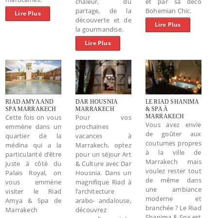
chaleur, du
et par sa déco
partage, de la
Bohemian Chic.
Lire Plus
découverte et de
Lire Plus
la gourmandise.
Lire Plus
RIAD AMYA AND
DAR HOUSNIA
LE RIAD SHANIMA
SPA MARRAKECH
MARRAKECH
& SPA À
Cette fois on vous
Pour vos
MARRAKECH
Vous avez envie
emmène dans un
prochaines
de goûter aux
quartier de la
vacances à
coutumes propres
médina qui a la
Marrakech, optez
à la ville de
particularité d’être
pour un séjour Art
Marrakech mais
juste à côté du
& Culture avec Dar
voulez rester tout
Palais Royal, on
Housnia. Dans un
de même dans
vous emmène
magnifique Riad à
une ambiance
visiter le Riad
l’architecture
moderne et
Amya & Spa de
arabo- andalouse,
branchée ? Le Riad
Marrakech
découvrez
Shanima & Spa est