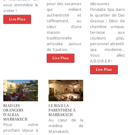
pour des vacances
découvrez
vous enmmène le
qui mêlent
l’Andalla Spa dans
visiter !
authenticité et
le quartier de Dar
Lire Plus
raffinement, au
Graoua ! Déco de
cœur d’une
chambre unique,
maison
terrasse aux
traditionnelle
couleurs pop,
articulée autour
personnel attentif,
de 3 patios.
spa moderne…
Vous allez
Lire Plus
A.D.O.R.E.R !
Lire Plus
RIAD LES
LE RIAD LA
ORANGERS
PARENTHÈSE À
D'ALILIA
MARRAKECH
MARRAKECH
Au cœur de la
Pour votre
médina de
prochain séjour à
Marrakech,