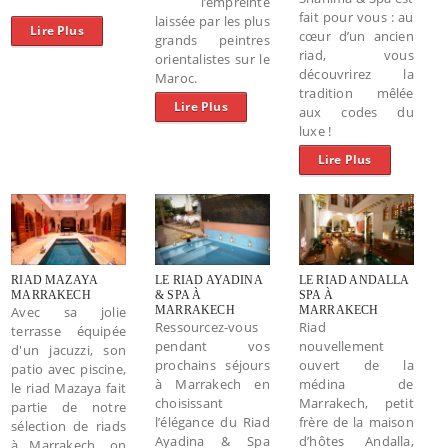
l’empreinte
fait pour vous : au
laissée par les plus
Lire Plus
cœur d’un ancien
grands peintres
riad, vous
orientalistes sur le
découvrirez la
Maroc.
tradition mêlée
Lire Plus
aux codes du
luxe !
Lire Plus
RIAD MAZAYA
LE RIAD AYADINA
LE RIAD ANDALLA
MARRAKECH
& SPA À
SPA À
Avec sa jolie
MARRAKECH
MARRAKECH
Ressourcez-vous
Riad
terrasse équipée
pendant vos
nouvellement
d'un jacuzzi, son
prochains séjours
ouvert de la
patio avec piscine,
à Marrakech en
médina de
le riad Mazaya fait
choisissant
Marrakech, petit
partie de notre
l’élégance du Riad
frère de la maison
sélection de riads
Ayadina & Spa
d’hôtes Andalla,
à Marrakech, on