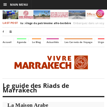
☰
MAIN MENU
kesh-Timbuktu : éloge du patrimoine afro-berbère
Embarquez dans un voyage culturel dans le temps, à l
LAST POST


Accueil
Agenda
Le Blog
Actualités
Les Carnets de Voyage
Urgenc
Le guide des Riads de
Marrakech
La Maison Arabe