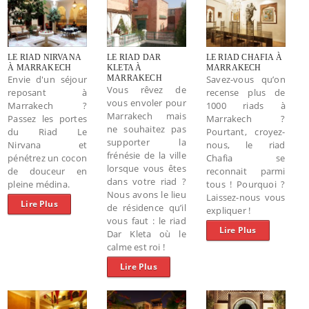
LE RIAD NIRVANA
LE RIAD DAR
LE RIAD CHAFIA À
À MARRAKECH
KLETA À
MARRAKECH
Envie d'un séjour
MARRAKECH
Savez-vous qu’on
Vous rêvez de
reposant à
recense plus de
vous envoler pour
Marrakech ?
1000 riads à
Marrakech mais
Passez les portes
Marrakech ?
ne souhaitez pas
du Riad Le
Pourtant, croyez-
supporter la
Nirvana et
nous, le riad
frénésie de la ville
pénétrez un cocon
Chafia se
lorsque vous êtes
de douceur en
reconnait parmi
dans votre riad ?
pleine médina.
tous ! Pourquoi ?
Nous avons le lieu
Laissez-nous vous
Lire Plus
de résidence qu’il
expliquer !
vous faut : le riad
Lire Plus
Dar Kleta où le
calme est roi !
Lire Plus