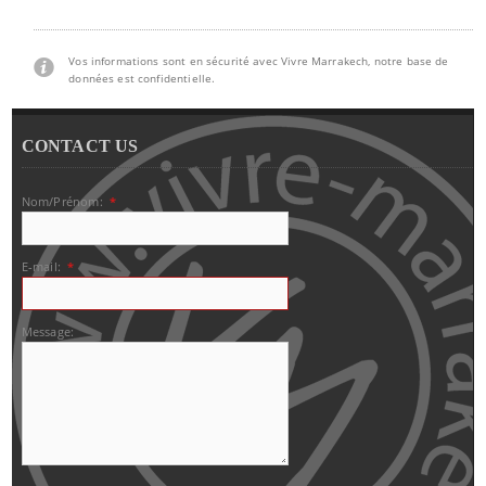
Vos informations sont en sécurité avec Vivre Marrakech, notre base de
données est confidentielle.
CONTACT US
Nom/Prénom:
*
E-mail:
*
Message: