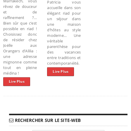
Marrakech, vous
Patricia vous
rêvez de douceur
accueille dans son
et de
élégant riad pour
raffinement ?…
un séjour dans
Bien sûr que c’est
une maison
possible en riad !
d’hôtes au style
Choisissez donc
moderne… Une
de résider chez
véritable
Joëlle aux
parenthèse pour
Orangers d’Alilia :
des vacances
une adresse
entre traditions et
mignonne comme
contemporanéité.
tout en pleine
Lire Plus
médina !
Lire Plus
RECHERCHER SUR LE SITE-WEB