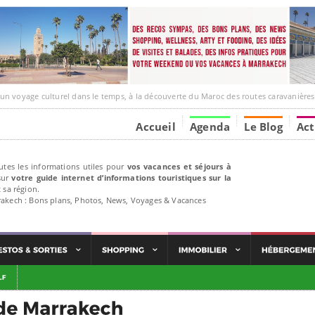
e culturel dans le temps, à la découverte du Maroc des routes caravanières et de ses liens avec
Accueil
Agenda
Le Blog
Act
utes les informations utiles pour
vos vacances et séjours à
ur
votre guide internet d’informations touristiques sur la
 sa région.
rakech : Bons plans, Photos, News, Voyages & Vacances