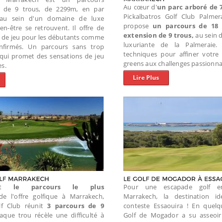
Au cœur d'
un parc arboré de 
l de 9 trous, de 2299m, en par
Pickalbatros Golf Club Palmer
é au sein d'un domaine de luxe
propose
un parcours de 18 
en-être se retrouvent. Il offre de
extension de 9 trous,
au sein d
s de jeu pour les débutants comme
luxuriante de la Palmeraie.
nfirmés. Un parcours sans trop
techniques pour affiner votre
qui promet des sensations de jeu
greens aux challenges passionna
s.
Lire Plus
ent
le parcours le plus
Pour une escapade golf 
de l'offre golfique à Marrakech,
Marrakech, la destination id
olf Club réunit
3 parcours de 9
conteste Essaouira ! En quelq
aque trou récèle une difficulté à
Golf de Mogador a su asseoir