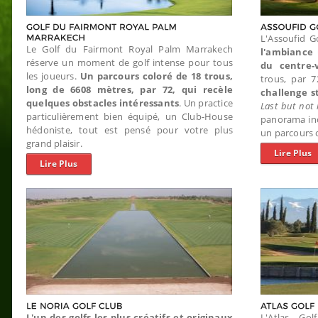
L'Assoufid 
Le Golf du Fairmont Royal Palm Marrakech
l'ambiance
réserve un moment de golf intense pour tous
du centre-v
les joueurs.
Un parcours coloré de 18 trous,
trous, par 
long de 6608 mètres, par 72, qui recèle
challenge s
quelques obstacles intéressants
. Un practice
Last but not 
particulièrement bien équipé, un Club-House
panorama ino
hédoniste, tout est pensé pour votre plus
un parcours o
grand plaisir.
Lire Plus
Lire Plus
L'un des golfs les plus créatifs et originaux
L'Atlas Go