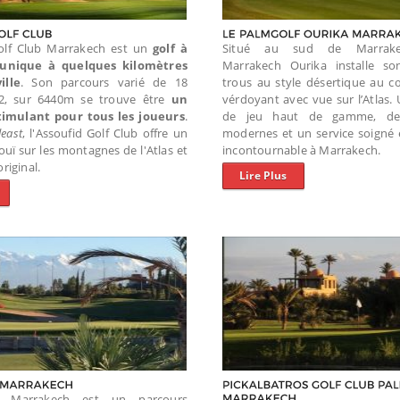
Golf Club Marrakech est un
golf à
Situé au sud de Marrake
 unique à quelques kilomètres
Marrakech Ourika installe so
ille
. Son parcours varié de 18
trous au style désertique au c
72, sur 6440m se trouve être
un
vérdoyant avec vue sur l’Atlas.
timulant pour tous les joueurs
.
de jeu haut de gamme, des 
least
, l'Assoufid Golf Club offre un
modernes et un service soigné 
uï sur les montagnes de l'Atlas et
incontournable à Marrakech.
riginal.
Lire Plus
lf Marrakech est un parcours