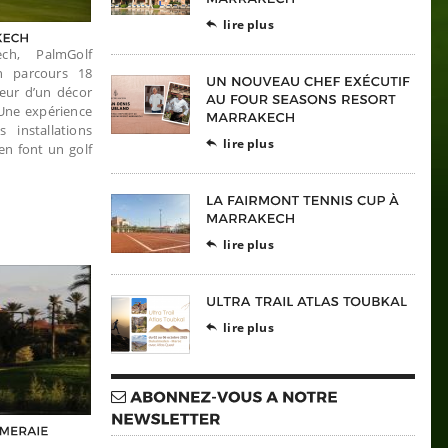
lire plus

ch, PalmGolf
n parcours 18
œur d’un décor
 Une expérience
installations
lire plus

en font un golf
lire plus

lire plus
