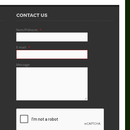
Nom/Prénom:
*
E-mail:
*
Message: