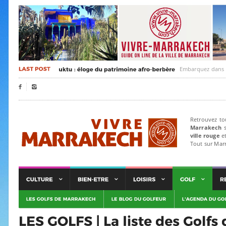
Embarquez dans un voyag


Retrouvez to
Marrakech
s
ville rouge
et
Tout sur Mar