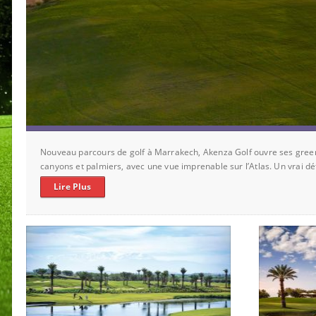
Nouveau parcours de golf à Marrakech, Akenza Golf ouvre ses greens
canyons et palmiers, avec une vue imprenable sur l’Atlas. Un vrai dé
Lire Plus