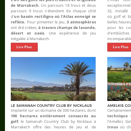
de Marrakech
. Un parcours 18 trous et deux
exceptionne
parcours 9 trous s'étendent de chaque côté
32, install
d'
un bassin rectiligne où l'Atlas enneigé se
où golf et bi
reflète.
Pour pimenter le jeu,
3 atmosphères
belles heure
ont été créées,
à travers champs de lavande,
pour les co
désert et oasis
. Une expérience de jeu
d'embûches 
inégalée à Marrakech.
incomparable
Lire Plus
Lire Plus
Implanté sur un domaine de 300 hectares, dont
Certainem
100 hectares entièrement consacrés au
technique
golf
, le Samanah Country Club by Nicklaus à
l'Amelkis G
Marrakech offre des heures de jeu et de
trous
où ch