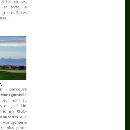
et techniques.
 et forêt, le
greens. Faites
izés !
un parcours
Montgomerie
de leur nom au
es du golf.
Un
lle
,
un Club-
staurants
aux
Montgomerie
re plus grand