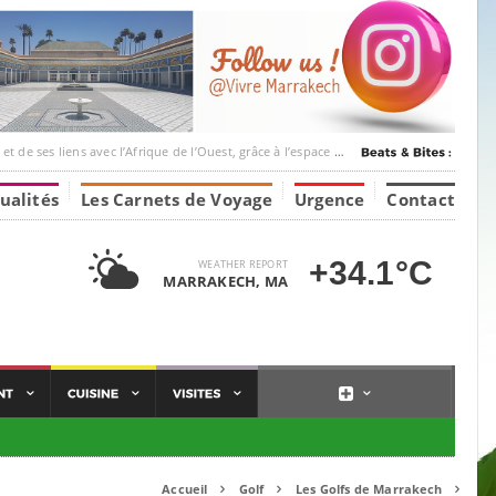
 l’Afrique de l’Ouest, grâce à l’espace Marrakesh-Tumbuktu.
ualités
Les Carnets de Voyage
Urgence
Contact
+34.1°C
WEATHER REPORT
MARRAKECH, MA
Accueil
Golf
Les Golfs de Marrakech


