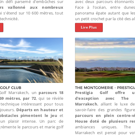
Un défi parsemé d'embûches sur
avec deux parcours étonnants 
rs vallonné aux nombreux
Face à l'océan, entre dunes
i s'étend sur 10 600 mètres, tout
panorama épate autant que les 
technicité.
un petit crochet par la cité des al
Lire Plus
Golf Marrakech, un
parcours 18
Prestigia Golf offre 
69 mètres, par 72
, qui se révèle
d'exception avec The 
 technique intéressant pour tous
Marrakech
, alliant le luxe 
joueurs.
Départs en hauteur et
savoir-faire des grandes figur
bstacles pimentent le jeu
et
parcours en plein centre-vi
un plaisir intense. Un parc de
House doté de plusieurs re
grémente le parcours et marie golf
ambiances uniques. The 
Marrakech est pensé pour vot