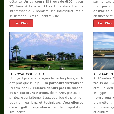
détente.
Un parcours 18 trous de 6800m, par
surmonter. 
72, faisant face à l'Atlas
. Un « desert golf »
un parcou
intéressant aux nombreuses infrastructures à
obstacles
qu
seulement 8 kms du centre-ville.
en finesse et 
Lire Plus
Lire Plus
Un « golf jardin » de légende où les plus grands
Al Maaden 
ont pratiqué leur jeu.
Un parcours 18 trous
de
trous de 65
5937m, par 72,
célèbre depuis près de 80 ans,
être un défi
et un parcours 9 trous,
de 3072m, par 36, qui
les types de 
s'intègre parfaitement aux courbes du premier,
nombreux o
pour un jeu long et technique.
L'excellence
promettent 
d'un golf légendaire
à la végétation
sculptures a
luxuriante.
et culture.