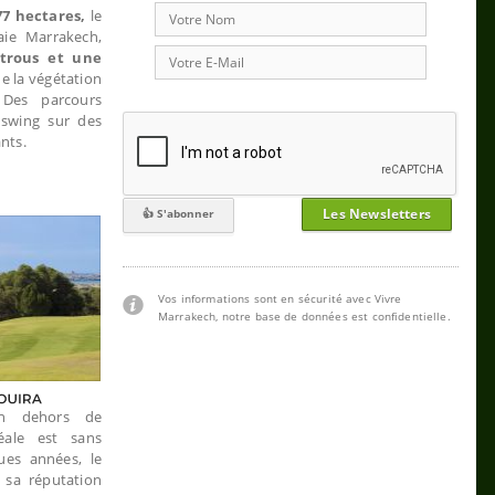
77 hectares,
le
aie Marrakech,
trous
et une
e la végétation
 Des parcours
 swing sur des
nts.
Les Newsletters
Vos informations sont en sécurité avec Vivre
Marrakech, notre base de données est confidentielle.
en dehors de
éale est sans
ues années, le
 sa réputation