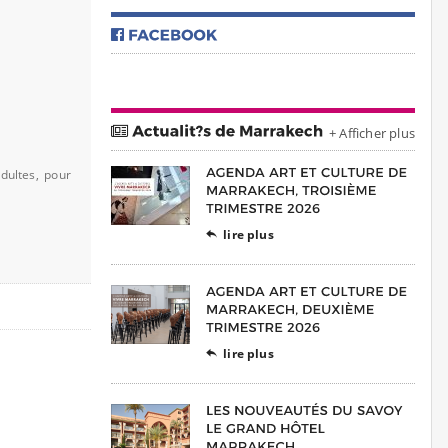
+ Afficher plus
dultes, pour
lire plus

lire plus
