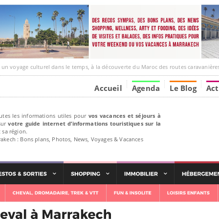
age culturel dans le temps, à la découverte du Maroc des routes caravanières et de ses liens a
Accueil
Agenda
Le Blog
Act
utes les informations utiles pour
vos vacances et séjours à
ur
votre guide internet d’informations touristiques sur la
 sa région.
rakech : Bons plans, Photos, News, Voyages & Vacances