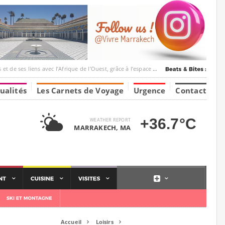
vec l’Afrique de l’Ouest, grâce à l’espace Marrakesh-Tumbuktu.
ualités
Les Carnets de Voyage
Urgence
Contact
+36.7°C
WEATHER REPORT
MARRAKECH, MA
Accueil
Loisirs

