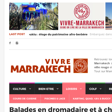
Embarquez dans un voy


Retrouvez to
Marrakech
s
ville rouge
et
Tout sur Mar