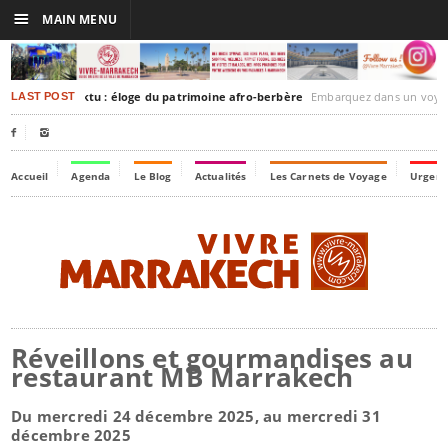
☰
MAIN MENU
akesh-Timbuktu : éloge du patrimoine afro-berbère
Embarquez dans un voyage culturel dans le temps, 
LAST POST


Accueil
Agenda
Le Blog
Actualités
Les Carnets de Voyage
Urgenc
Réveillons et gourmandises au
restaurant MB Marrakech
Du mercredi 24 décembre 2025, au mercredi 31
décembre 2025