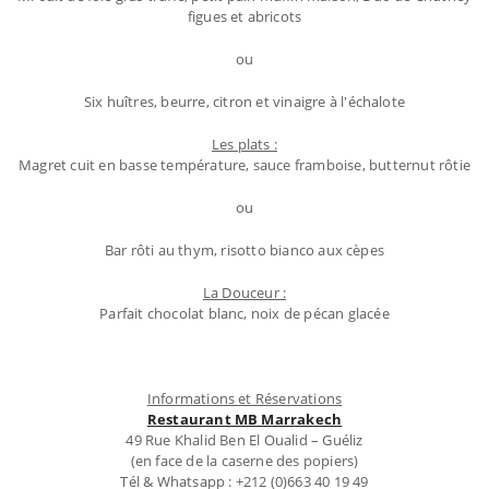
figues et abricots
ou
Six huîtres, beurre, citron et vinaigre à l'échalote
Les plats :
Magret cuit en basse température, sauce framboise, butternut rôtie
ou
Bar rôti au thym, risotto bianco aux cèpes
La Douceur :
Parfait chocolat blanc, noix de pécan glacée
Informations et Réservations
Restaurant MB Marrakech
49 Rue Khalid Ben El Oualid – Guéliz
(en face de la caserne des popiers)
Tél & Whatsapp : +212 (0)663 40 19 49