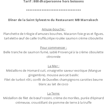
Tarif : 800 dhs/personne hors boissons
********************************
Dîner de la Saint Sylvestre du Restaurant MB Marrakech
Amuse-bouche :
Planchette de trilogie d’amuses bouches, Macaron foie gras et figues,
tartelette œuf de caille truffé,crêpe roulée saumon crème ciboulette
Pour commencer :
Belle tranche de saumon fumé, sablé Provençal à la crème ciboulette
citronnée
La Mer :
Médaillons de Homard cuit, vinaigrette saveur exotique (Mangue
gingembre), mousse avocat basilic
Filet de turbot rôti, confit de Duxelles champignons carottes beurre
blanc au lait de coco
La Terre:
Médaillon de filet de bœuf rossini, crème de morilles, purée d’épinard
crémeuse, croustillant de pomme de terre à la truffe