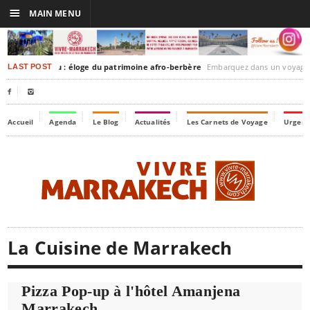
☰
MAIN MENU
-Timbuktu : éloge du patrimoine afro-berbère
Embarquez dans un voyage culturel dans le temps, à la décou
LAST POST


Accueil
Agenda
Le Blog
Actualités
Les Carnets de Voyage
Urgenc
La Cuisine de Marrakech
Pizza Pop-up à l'hôtel Amanjena
Marrakech