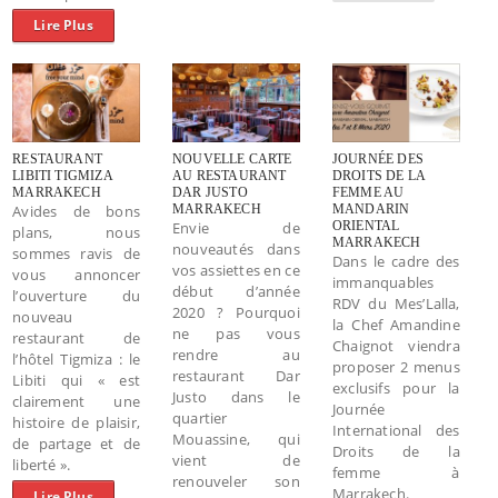
Lire Plus
RESTAURANT
NOUVELLE CARTE
JOURNÉE DES
LIBITI TIGMIZA
AU RESTAURANT
DROITS DE LA
MARRAKECH
DAR JUSTO
FEMME AU
Avides de bons
MARRAKECH
MANDARIN
Envie de
ORIENTAL
plans, nous
MARRAKECH
nouveautés dans
sommes ravis de
Dans le cadre des
vos assiettes en ce
vous annoncer
immanquables
début d’année
l’ouverture du
RDV du Mes’Lalla,
2020 ? Pourquoi
nouveau
la Chef Amandine
ne pas vous
restaurant de
Chaignot viendra
rendre au
l’hôtel Tigmiza : le
proposer 2 menus
restaurant Dar
Libiti qui « est
exclusifs pour la
Justo dans le
clairement une
Journée
quartier
histoire de plaisir,
International des
Mouassine, qui
de partage et de
Droits de la
vient de
liberté ».
femme à
renouveler son
Marrakech.
Lire Plus