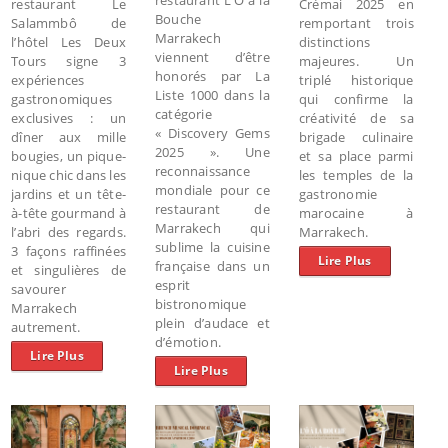
restaurant Le
Crémai 2025 en
Bouche
Salammbô de
remportant trois
Marrakech
l’hôtel Les Deux
distinctions
viennent d’être
Tours signe 3
majeures. Un
honorés par La
expériences
triplé historique
Liste 1000 dans la
gastronomiques
qui confirme la
catégorie
exclusives : un
créativité de sa
« Discovery Gems
dîner aux mille
brigade culinaire
2025 ». Une
bougies, un pique-
et sa place parmi
reconnaissance
nique chic dans les
les temples de la
mondiale pour ce
jardins et un tête-
gastronomie
restaurant de
à-tête gourmand à
marocaine à
Marrakech qui
l’abri des regards.
Marrakech.
sublime la cuisine
3 façons raffinées
Lire Plus
française dans un
et singulières de
esprit
savourer
bistronomique
Marrakech
plein d’audace et
autrement.
d’émotion.
Lire Plus
Lire Plus