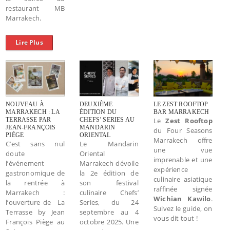
restaurant MB
Marrakech.
Lire Plus
NOUVEAU À
DEUXIÈME
LE ZEST ROOFTOP
MARRAKECH : LA
ÉDITION DU
BAR MARRAKECH
TERRASSE PAR
CHEFS’ SERIES AU
Le
Zest Rooftop
JEAN-FRANÇOIS
MANDARIN
du Four Seasons
PIÈGE
ORIENTAL
Marrakech offre
C’est sans nul
Le Mandarin
une vue
doute
Oriental
imprenable et une
l’événement
Marrakech dévoile
expérience
gastronomique de
la 2e édition de
culinaire asiatique
la rentrée à
son festival
raffinée signée
Marrakech :
culinaire Chefs’
Wichian Kawilo
.
l’ouverture de La
Series, du 24
Suivez le guide, on
Terrasse by Jean
septembre au 4
vous dit tout !
François Piège au
octobre 2025. Une