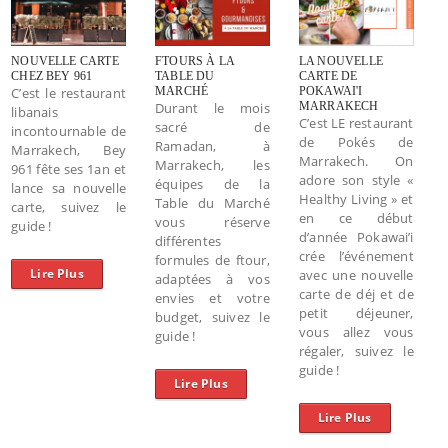
NOUVELLE CARTE
FTOURS À LA
LA NOUVELLE
CHEZ BEY 961
TABLE DU
CARTE DE
C’est le restaurant
MARCHÉ
POKAWAI'I
Durant le mois
MARRAKECH
libanais
C’est LE restaurant
sacré de
incontournable de
de Pokés de
Ramadan, à
Marrakech, Bey
Marrakech. On
Marrakech, les
961 fête ses 1an et
adore son style «
équipes de la
lance sa nouvelle
Healthy Living » et
Table du Marché
carte, suivez le
en ce début
vous réserve
guide !
d’année Pokawai’i
différentes
crée l’événement
formules de ftour,
Lire Plus
avec une nouvelle
adaptées à vos
carte de déj et de
envies et votre
petit déjeuner,
budget, suivez le
vous allez vous
guide !
régaler, suivez le
guide !
Lire Plus
Lire Plus