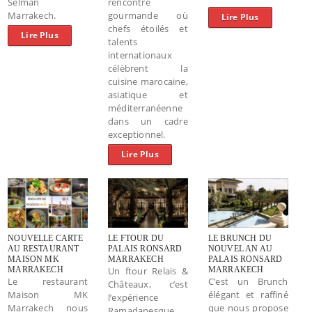
Selman
rencontre
Marrakech.
gourmande où
Lire Plus
chefs étoilés et
Lire Plus
talents
internationaux
célèbrent la
cuisine marocaine,
asiatique et
méditerranéenne
dans un cadre
exceptionnel.
Lire Plus
NOUVELLE CARTE
LE FTOUR DU
LE BRUNCH DU
AU RESTAURANT
PALAIS RONSARD
NOUVEL AN AU
MAISON MK
MARRAKECH
PALAIS RONSARD
MARRAKECH
Un ftour Relais &
MARRAKECH
Le restaurant
C’est un Brunch
Châteaux, c’est
Maison MK
élégant et raffiné
l’expérience
Marrakech nous
que nous propose
Ramadanesque