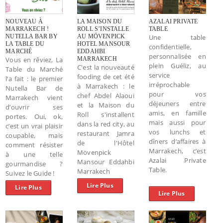
NOUVEAU À
LA MAISON DU
AZALAI PRIVATE
MARRAKECH !
ROLL S’INSTALLE
TABLE
NUTELLA BAR BY
AU MÖVENPICK
Une table
LA TABLE DU
HOTEL MANSOUR
confidentielle,
MARCHÉ
EDDAHBI
personnalisée en
Vous en rêviez, La
MARRAKECH
plein Guéliz, au
C'est la nouveauté
Table du Marché
service
fooding de cet été
l’a fait : le premier
irréprochable
à Marrakech : le
Nutella Bar de
pour vos
chef Abdel Alaoui
Marrakech vient
déjeuners entre
et la Maison du
d’ouvrir ses
amis, en famille
Roll s'installent
portes. Oui, ok,
mais aussi pour
dans la red city, au
c’est un vrai plaisir
vos lunchs et
restaurant Jamra
coupable, mais
dîners d’affaires à
de l'Hôtel
comment résister
Marrakech, c’est
Mövenpick
à une telle
Azalai Private
Mansour Eddahbi
gourmandise ?
Table.
Marrakech
Suivez le Guide !
Lire Plus
Lire Plus
Lire Plus