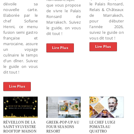
dévoile sa
le Palais Ronsard,
que vous propose
nouvelle carte.
Relais & Châteaux
de vivre le Palais
Elaborée par le
de Marrakech,
Ronsard de
chef Sofiane
pour débuter
Marrakech. Suivez
Henni, ce menu
l'année 2026,
le guide, on vous
fusion semi gastro
suivez le guide on
dit tout !
française et
vous dit tout !
marocaine, assure
Lire Plus
Lire Plus
un voyage
culinaire le temps
d’un dîner. Suivez
le guide on vous
dit tout !
Lire Plus
RÉVEILLON DE LA
GREEK-POP-UP AU
LE CHEF LUIGI
SAINT SYLVESTRE
FOUR SEASONS
POMATA AU
ROOFTOP MAISON
RESORT
QUATTRO