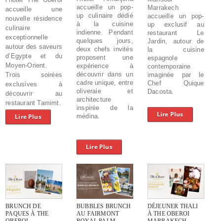
accueille un pop-
Marrakech
accueille une
up culinaire dédié
accueille un pop-
nouvelle résidence
à la cuisine
up exclusif au
culinaire
indienne. Pendant
restaurant Le
exceptionnelle
quelques jours,
Jardin, autour de
autour des saveurs
deux chefs invités
la cuisine
d’Egypte et du
proposent une
espagnole
Moyen-Orient.
expérience à
contemporaine
découvrir dans un
Trois soirées
imaginée par le
cadre unique, entre
Chef Quique
exclusives à
oliveraie et
Dacosta.
découvrir au
architecture
restaurant Tamimt.
inspirée de la
Lire Plus
Lire Plus
médina.
Lire Plus
BRUNCH DE
BUBBLES BRUNCH
DÉJEUNER THALI
PAQUES À THE
AU FAIRMONT
À THE OBEROI
OBEROI
ROYAL PALM
MARRAKECH