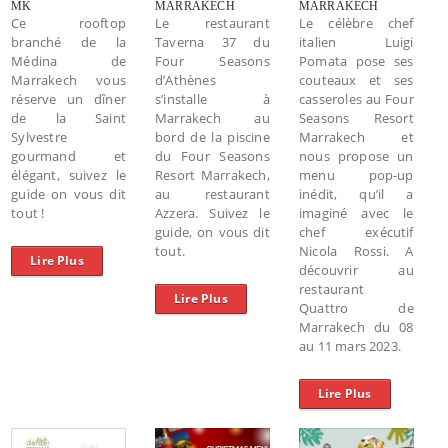
MK
MARRAKECH
MARRAKECH
Ce rooftop
Le restaurant
Le célèbre chef
branché de la
Taverna 37 du
italien Luigi
Médina de
Four Seasons
Pomata pose ses
Marrakech vous
d’Athènes
couteaux et ses
réserve un dîner
s’installe à
casseroles au Four
de la Saint
Marrakech au
Seasons Resort
Sylvestre
bord de la piscine
Marrakech et
gourmand et
du Four Seasons
nous propose un
élégant, suivez le
Resort Marrakech,
menu pop-up
guide on vous dit
au restaurant
inédit, qu’il a
tout !
Azzera. Suivez le
imaginé avec le
guide, on vous dit
chef exécutif
tout.
Nicola Rossi. A
Lire Plus
découvrir au
restaurant
Lire Plus
Quattro de
Marrakech du 08
au 11 mars 2023.
Lire Plus