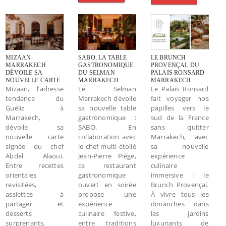
MIZAAN
SABO, LA TABLE
LE BRUNCH
MARRAKECH
GASTRONOMIQUE
PROVENÇAL DU
DÉVOILE SA
DU SELMAN
PALAIS RONSARD
NOUVELLE CARTE
MARRAKECH
MARRAKECH
Mizaan, l’adresse
Le Selman
Le Palais Ronsard
tendance du
Marrakech dévoile
fait voyager nos
Guéliz à
sa nouvelle table
papilles vers le
Marrakech,
gastronomique :
sud de la France
dévoile sa
SABO. En
sans quitter
nouvelle carte
collaboration avec
Marrakech, avec
signée du chef
le chef multi-étoilé
sa nouvelle
Abdel Alaoui.
Jean-Pierre Piège,
expérience
Entre recettes
ce restaurant
culinaire
orientales
gastronomique
immersive : le
revisitées,
ouvert en soirée
Brunch Provençal.
assiettes à
propose une
À vivre tous les
partager et
expérience
dimanches dans
desserts
culinaire festive,
les jardins
surprenants,
entre traditions
luxuriants de