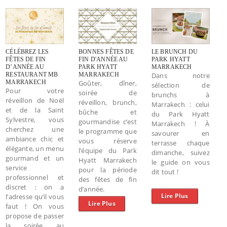
CÉLÉBREZ LES
BONNES FÊTES DE
LE BRUNCH DU
FÊTES DE FIN
FIN D'ANNÉE AU
PARK HYATT
D’ANNÉE AU
PARK HYATT
MARRAKECH
RESTAURANT MB
MARRAKECH
Dans notre
MARRAKECH
Goûter, dîner,
sélection de
Pour votre
soirée de
brunchs à
réveillon de Noël
réveillon, brunch,
Marrakech : celui
et de la Saint
bûche et
du Park Hyatt
Sylvestre, vous
gourmandise c’est
Marrakech ! À
cherchez une
le programme que
savourer en
ambiance chic et
vous réserve
terrasse chaque
élégante, un menu
l’équipe du Park
dimanche, suivez
gourmand et un
Hyatt Marrakech
le guide on vous
service
pour la période
dit tout !
professionnel et
des fêtes de fin
discret : on a
d’année.
Lire Plus
l’adresse qu’il vous
Lire Plus
faut ! On vous
propose de passer
la soirée au