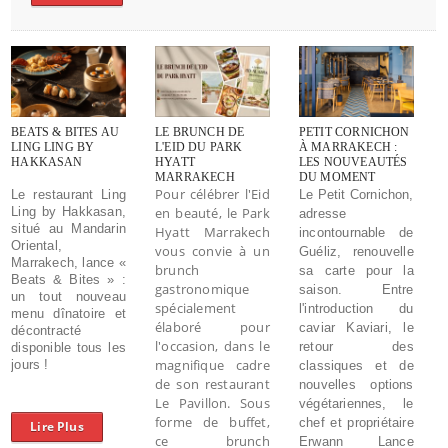
BEATS & BITES AU
LE BRUNCH DE
PETIT CORNICHON
LING LING BY
L'EID DU PARK
À MARRAKECH :
HAKKASAN
HYATT
LES NOUVEAUTÉS
MARRAKECH
DU MOMENT
Pour célébrer l'Eid
Le restaurant Ling
Le Petit Cornichon,
Ling by Hakkasan,
en beauté, le Park
adresse
situé au Mandarin
Hyatt Marrakech
incontournable de
Oriental,
vous convie à un
Guéliz, renouvelle
Marrakech, lance «
brunch
sa carte pour la
Beats & Bites » :
gastronomique
saison. Entre
un tout nouveau
spécialement
l'introduction du
menu dînatoire et
élaboré pour
caviar Kaviari, le
décontracté
l'occasion, dans le
retour des
disponible tous les
magnifique cadre
jours !
classiques et de
de son restaurant
nouvelles options
Le Pavillon. Sous
végétariennes, le
forme de buffet,
chef et propriétaire
Lire Plus
ce brunch
Erwann Lance