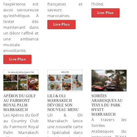
l’expérience est
françaises et
l'hôtel.
aussi savoureuse
saveurs
Lire Plus
qu’esthétique. À
marocaines.
tester dès
Lire Plus
maintenant dans
un décor raffiné et
une ambiance
musicale
envoûtante.
Lire Plus
APÉROS DU GOLF
LILI & OLI
SOIRÉES
AU FAIRMONT
MARRAKECH
ARABESQUES AU
ROYAL PALM
DÉVOILE SON
TFAYA DU PARK
MARRAKECH
NOUVEAU MENU
HYATT
Les Apéros du Golf
Lili & Oli
MARRAKECH
À travers les
au Country Club
Marrakech lance
Soirées
du Fairmont Royal
une nouvelle carte
Arabesques du
Palm Marrakech
! Spécialisé dans
restaurant TFAYA