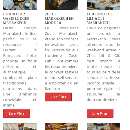
FTOUR CHEZ
ZUSHI
LE BRUNCH DE
OASIS LODGES
MARRAKECH EN
LILI & OLI
MARRAKECH
MODE 2.0
MARRAKECH
Oasis Lodges
Le restaurant
Envie de déguster
Marrakech, le lieu
Zushi Marrakech
un brunch à
parfait pour se
étend son concept
Marrakech sans
ressourcer !
innovateur avec
attendre que le
Durant le
l'ouverture de leur
week-end arrive ?
Ramadan, l'hôtel
troisième Zushi
Chez Lili & Oli,
propose un ftour
Lab ! Tout comme
c’est brunch à
délicieux et
les deux premiers,
toute heure et
authentique,
le concept reste le
tous les jours de la
combinant plats
même: self service,
semaine. L’adresse
traditionnels
à emporter ou en
incontournable
marocains dans
livraison
pour se régaler et
une ambiance
savourer la
Lire Plus
conviviale et
douceur de vivre.
intime.
Lire Plus
Lire Plus