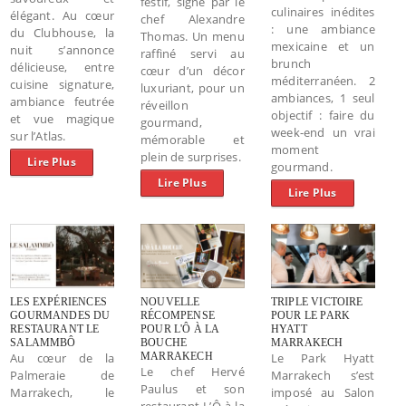
festif, signé par le
culinaires inédites
élégant. Au cœur
chef Alexandre
: une ambiance
du Clubhouse, la
Thomas. Un menu
mexicaine et un
nuit s’annonce
raffiné servi au
brunch
délicieuse, entre
cœur d’un décor
méditerranéen. 2
cuisine signature,
luxuriant, pour un
ambiances, 1 seul
ambiance feutrée
réveillon
objectif : faire du
et vue magique
gourmand,
week-end un vrai
sur l’Atlas.
mémorable et
moment
plein de surprises.
Lire Plus
gourmand.
Lire Plus
Lire Plus
LES EXPÉRIENCES
NOUVELLE
TRIPLE VICTOIRE
GOURMANDES DU
RÉCOMPENSE
POUR LE PARK
RESTAURANT LE
POUR L'Ô À LA
HYATT
SALAMMBÔ
BOUCHE
MARRAKECH
Au cœur de la
MARRAKECH
Le Park Hyatt
Le chef Hervé
Palmeraie de
Marrakech s’est
Paulus et son
Marrakech, le
imposé au Salon
restaurant L’Ô à la