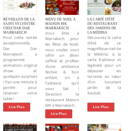
RÉVEILLON DE LA
MENU DE NOEL À
LA CARTE D'ÉTÉ
SAINT SYLVESTRE
MAISON MK
DU RESTAURANT
CHEZ DAR DAR
MARRAKECH
DES JARDINS DE
MARRAKECH
Vous êtes à
LA MÉDINA
Pour cette soirée
Découvrez la carte
Marrakech pour
exceptionnelle,
d’été de ce
les fêtes de Noël,
Dar Dar
magnifique riad de
vous voulez vous
Marrakech a
la Médina, à la
offrir un dîner
programmé
carte fraîcheur et
raffiné et profiter
animation, original
légèreté pour un
d’une ambiance
show et
déjeuner en
festive & bon
quelques surprises
terrasse au cœur
enfant, on a
! Pas une minute à
d’un luxuriant
l'adresse qu'il
perdre pour
jardin de la
vous fait !
réserver votre
Kasbah.
Direction le
table !
restaurant Maison
MK à Marrakech.
Lire Plus
Lire Plus
Lire Plus