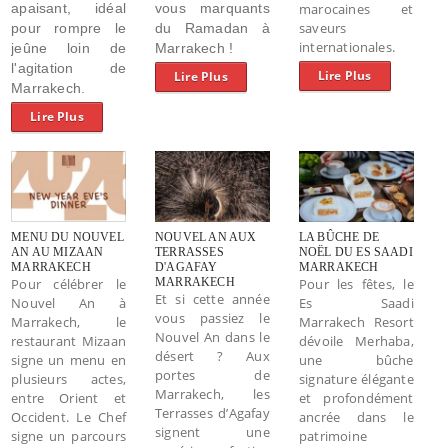
apaisant, idéal
vous marquants
marocaines et
saveurs
pour rompre le
du Ramadan à
internationales.
jeûne loin de
Marrakech !
l'agitation de
Lire Plus
Lire Plus
Marrakech.
Lire Plus
MENU DU NOUVEL
NOUVEL AN AUX
LA BÛCHE DE
AN AU MIZAAN
TERRASSES
NOËL DU ES SAADI
MARRAKECH
D'AGAFAY
MARRAKECH
Pour célébrer le
MARRAKECH
Pour les fêtes, le
Et si cette année
Nouvel An à
Es Saadi
vous passiez le
Marrakech, le
Marrakech Resort
Nouvel An dans le
restaurant Mizaan
dévoile Merhaba,
désert ? Aux
signe un menu en
une bûche
portes de
plusieurs actes,
signature élégante
Marrakech, les
entre Orient et
et profondément
Terrasses d’Agafay
Occident. Le Chef
ancrée dans le
signent une
signe un parcours
patrimoine