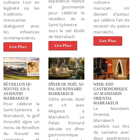
expérience festive
culinaire tout en
culinaire
et gourmande
légèreté où les
marocain. Un
pour célébrer le
traditions
dessert d’auteur
réveillon de la
marocaines
qui célèbre l’art de
Saint-Sylvestre
dialoguent avec
recevoir du palace
sous le ciel étoilé
les influences
marrakchi.
de Marrakech.
contemporaines.
Lire Plus
Lire Plus
Lire Plus
RÉVEILLON DU
DÎNER DE NOËL AU
WEEK-END
NOUVEL AN À
PALAIS RONSARD
GASTRONOMIQUE
ASSOUFID
MARRAKECH
AU MANDARIN
MARRAKECH
Cette année, Noël
ORIENTAL
Pour célébrer la
MARRAKECH
se vit avec
Le Mandarin
Saint-Sylvestre à
élégance à
Oriental,
Marrakech, le golf
Marrakech. Le
Marrakech
Assoufid signe un
Palais Ronsard
redéfinit nos fins
menu de Réveillon
dévoile un dîner
de semaine avec
du Nouvel An
gastronomique
deux expériences
savoureux et