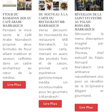
FTOUR DU
DU NOUVEAU À LA
RÉVEILLON DE LA
RAMADAN 2026 AU
CARTE DU
SAINT SYLVESTRE
CAFÉ ARABE
RESTAURANT MB
AU PALAIS
MARRAKECH
MARRAKECH
RONSARD,
Pendant le mois
Venez découvrir
MARRAKECH
Découvrez le
sacré, le Café
les nouveautés du
menu d’exception
Arabe Marrakech
restaurant MB
imaginé par
propose deux
Marrakech. Sa
Alexandre
formules de ftour
nouvelle carte,
Thomas, chef
alliant tradition et
mettant en avant
exécutif du Palais
saveurs raffinées
des produits frais
Ronsard
dans un cadre
et de saison,
Marrakech. Une
enchanteur au
promet une
ambiance
cœur de la
expérience
naturellement chic
médina.
gastronomique
pour un réveillon
inédite. Un
Lire Plus
de la St-Sylvestre
incontournable
élégant et
pour les gourmets
gourmand.
à Marrakech !
Lire Plus
Lire Plus