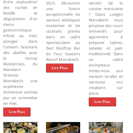
Entre exploration
2025, découvrez
secrets de la
des ruches en
une fusion
cuisine marocaine
famille et
exceptionnelle de
? Oasis Lodges
dégustation d’un
saveurs asiatiques
Marrakech vous
menu
modernes et de
propose des cours
gastronomique
cocktails primés
immersifs pour
infusé au miel,
dans un cadre
apprendre à
p
longez dans
spectaculaire au
préparer tajines,
l’univers fascinant
Zest Rooftop Bar
salades et pain
des abeilles avec
du Four Seasons
traditionnel. Dans
la Honey
Resort Marrakech.
un cadre
Masterclass du
enchanteur,
Lire Plus
Mandarin
initiez-vous aux
Oriental,
saveurs locales et
Marrakech, une
savourez vos
expérience
créations sur
immersive animée
place.
par un sommelier
Lire Plus
en miel.
Lire Plus