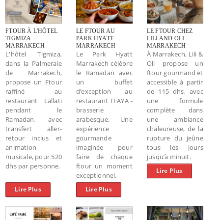
FTOUR À L'HÔTEL
LE FTOUR AU
LE FTOUR CHEZ
TIGMIZA
PARK HYATT
LILI AND OLI
MARRAKECH
MARRAKECH
MARRAKECH
L'hôtel Tigmiza,
Le Park Hyatt
À Marrakech, Lili &
dans la Palmeraie
Marrakech célèbre
Oli propose un
de Marrakech,
le Ramadan avec
ftour gourmand et
propose un Ftour
un buffet
accessible à partir
raffiné au
d’exception au
de 115 dhs, avec
restaurant Lallati
restaurant TFAYA -
une formule
pendant le
brasserie
complète dans
Ramadan, avec
arabesque. Une
une ambiance
transfert aller-
expérience
chaleureuse, de la
retour inclus et
gourmande
rupture du jeûne
animation
imaginée pour
tous les jours
musicale, pour 520
faire de chaque
jusqu’à minuit.
dhs par personne.
ftour un moment
Lire Plus
exceptionnel.
Lire Plus
Lire Plus