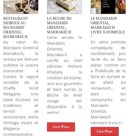
RESTAURANT
LA BUCHE DU
LE MANDARIN
SHIRVAN AU
MANDARIN
ORIENTAL,
MANDARIN
ORIENTAL,
MARRAKECH
ORIENTAL,
MARRAKECH
LIVRE À DOMICILE
MARRAKECH
Cette année, le
!
Au cœur du
En cette période
Mandarin
Mandarin Oriental
compliquée de
Oriental,
Marrakech, le
confinement, pas
Marrakech a
restaurant Shirvan
facile de se faire
confié au chef
sublime la cuisine
plaisir comme on
pâtissier Hicham
marocaine à
a l’habitude de le
Khabata la
travers le regard
faire en sortant et
création de bûche,
sensible de la
en allant au
avis aux gourmets
Cheffe Hind
restaurant… et
et becs sucrés, la
Nebgane. Une
bien les
Bûche de Noël
table d’auteur où
restaurants du
nuage est
traditions et
Mandarin
disponible à la
terroir se
Oriental,
vente !
rencontrent, entre
Marrakech
héritage vivant et
viennent à vous !
Lire Plus
élégance
Lire Plus
contemporaine.