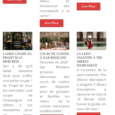
menu et
d'annoncer des
Lire Plus
nouveautés à la
carte ?
Lire Plus
LADIES CHAMP AU
COURS DE CUISINE
LA SAINT
PROJET M LE
À DAR RHIZLANE
VALENTIN À THE
MERCREDI
Nouveau en 2020 :
OBEROI
Qui a dit qu’il
MARRAKECH
Dar Rhizlane
A l’occasion de la
fallait attendre
propose
Saint-Valentin, The
Noël pour s’offrir
désormais des
Oberoi Marrakech
une petite coupe ?
cours de cuisine
a imaginé 5 dîners
Au Projet M, tous
avec déjeuner
d'exception à
les mercredis, une
pour les groupes
savourer en duo le
coupe de
et familles. Au
14 février 2026.
Champagne est
menu : de la
Suivez le guide, on
offerte à ces
cuisine marocaine
vous dit tout !
mesdames pour
traditionnelle !
un menu