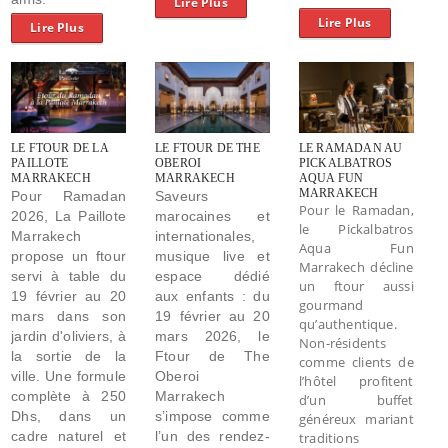
Lire Plus
Lire Plus
Lire Plus
LE FTOUR DE LA
LE FTOUR DE THE
LE RAMADAN AU
PAILLOTE
OBEROI
PICKALBATROS
MARRAKECH
MARRAKECH
AQUA FUN
MARRAKECH
Pour Ramadan
Saveurs
Pour le Ramadan,
2026, La Paillote
marocaines et
le Pickalbatros
Marrakech
internationales,
Aqua Fun
propose un ftour
musique live et
Marrakech décline
servi à table du
espace dédié
un ftour aussi
19 février au 20
aux enfants : du
gourmand
mars dans son
19 février au 20
qu’authentique.
jardin d'oliviers, à
mars 2026, le
Non-résidents
la sortie de la
Ftour de The
comme clients de
ville. Une formule
Oberoi
l’hôtel profitent
complète à 250
Marrakech
d’un buffet
Dhs, dans un
s’impose comme
généreux mariant
cadre naturel et
l’un des rendez-
traditions