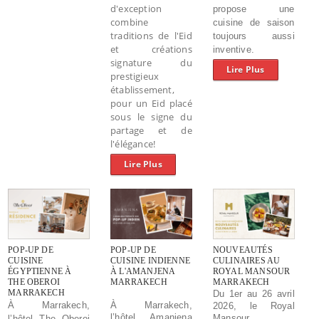
d'exception
propose une
combine
cuisine de saison
traditions de l'Eid
toujours aussi
et créations
inventive.
signature du
Lire Plus
prestigieux
établissement,
pour un Eid placé
sous le signe du
partage et de
l'élégance!
Lire Plus
POP-UP DE
POP-UP DE
NOUVEAUTÉS
CUISINE
CUISINE INDIENNE
CULINAIRES AU
ÉGYPTIENNE À
À L'AMANJENA
ROYAL MANSOUR
THE OBEROI
MARRAKECH
MARRAKECH
MARRAKECH
Du 1er au 26 avril
À Marrakech,
À Marrakech,
2026, le Royal
l’hôtel Amanjena
Mansour
l’hôtel The Oberoi