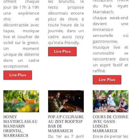
offrent chaque
les brunchs, le
du Park Hyatt
jour de 17h à 19h
resto propose
Marrakech,
une expérience
désormais encore
chaque week-end
chic et
plus de choix à
devient une
décontractée avec
toute heure de la
immersion
tapas, musique
journée, dans un
sensorielle où
live et coucher de
cadre aussi cosy
gastronomie,
soleil sur le green.
qu’insta-friendly.
musique live et
Un moment
Lire Plus
convivialité se
unique de détente
rencontrent dans
dans un cadre
un esprit festif et
exceptionnel.
raffiné.
Lire Plus
Lire Plus
HONEY
POP-UP CULINAIRE
COURS DE CUISINE
MASTERCLASS AU
AU ZEST ROOFTOP
AVEC OASIS
MANDARIN
BAR DE
LODGES
ORIENTAL,
MARRAKECH
MARRAKECH
MARRAKECH
Du 1er au 7 avril
Envie de percer les