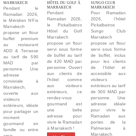
MARRAKECH
HÔTEL DU GOLF À
SUNGO CLUB
MARRAKECH
MARRAKECH
Pendant le
Pendant
Pour Ramadan
Ramadan 2026,
Ramadan 2026,
2026, l’hôtel
le Méridien N’Fis
le Pickalbatros
Pickalbatros
Marrakech
Hôtel du Golf
Sungo Club
propose un ftour
Marrakech
Marrakech
buffet premium
propose un ftour
propose un ftour
au restaurant
servi sous forme
servi sous forme
ADD & Terrasse
de buffet au tarif
de buffet, inclus
au tarif de 590
de 420 MAD par
pour les clients
MAD par
personne. Ouvert
de l’hôtel et
personne. Une
aux clients de
accessible aux
adresse
l’hôtel comme
visiteurs
conviviale à
aux visiteurs
extérieurs au tarif
Marrakech,
extérieurs, ce
de 300 MAD par
ouverte aux
rendez-vous
personne. Une
visiteurs
gourmand est
adresse idéale
extérieurs, idéale
une belle
pour vivre le
pour partager un
adresse pour
Ramadan aux
moment
vivre le Ramadan
portes de la
gourmand en
à Marrakech !
Palmeraie à
famille ou entre
Marrakech.
amis.