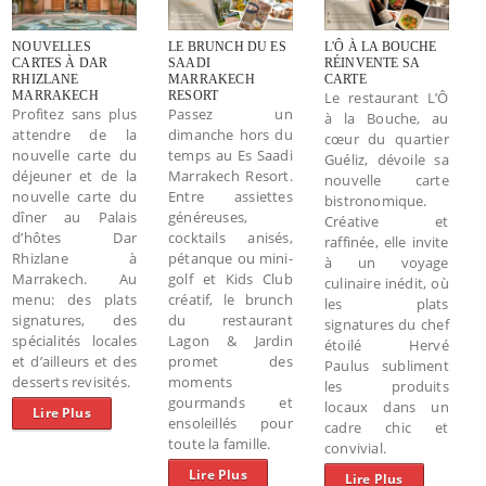
NOUVELLES
LE BRUNCH DU ES
L'Ô À LA BOUCHE
CARTES À DAR
SAADI
RÉINVENTE SA
RHIZLANE
MARRAKECH
CARTE
MARRAKECH
RESORT
Le restaurant L’Ô
Profitez sans plus
Passez un
à la Bouche, au
attendre de la
dimanche hors du
cœur du quartier
nouvelle carte du
temps au Es Saadi
Guéliz, dévoile sa
déjeuner et de la
Marrakech Resort.
nouvelle carte
nouvelle carte du
Entre assiettes
bistronomique.
dîner au Palais
généreuses,
Créative et
d’hôtes Dar
cocktails anisés,
raffinée, elle invite
Rhizlane à
pétanque ou mini-
à un voyage
Marrakech. Au
golf et Kids Club
culinaire inédit, où
menu: des plats
créatif, le brunch
les plats
signatures, des
du restaurant
signatures du chef
spécialités locales
Lagon & Jardin
étoilé Hervé
et d’ailleurs et des
promet des
Paulus subliment
desserts revisités.
moments
les produits
gourmands et
locaux dans un
Lire Plus
ensoleillés pour
cadre chic et
toute la famille.
convivial.
Lire Plus
Lire Plus