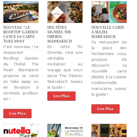
NOUVEAU ! LE
DES FÊTES
NOUVELLE CARTE
ROOFTOP GARDEN
SIGNÉES THE
À MAZEL
LANCE SA CARTE
OBEROI,
MARRAKECH
TAKE AWAY
MARRAKECH
Ce restaurant de
C’est nouveau ! Le
En cette fin
la place des
restaurant
d’année, c’est une
Ferblantiers vous
Rooftop Garden
véritable
propose de
de l’hôtel The
invitation au
découvrir sa
Pearl Marrakech
voyage que vous
nouvelle carte
propose sa carte
lance The Oberoi,
dédiée à la cuisine
en take away ou
Marrakech Suivez
traditionnelle
en livraison à
le Guide !
marocaine, suivez
domicile, profitez-
le guide !
Lire Plus
en !
Lire Plus
Lire Plus