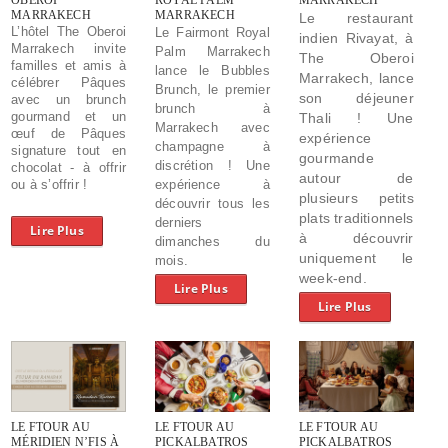
MARRAKECH
MARRAKECH
Le restaurant
L’hôtel The Oberoi
Le Fairmont Royal
indien Rivayat, à
Marrakech invite
Palm Marrakech
The Oberoi
familles et amis à
lance le Bubbles
Marrakech, lance
célébrer Pâques
Brunch, le premier
son déjeuner
avec un brunch
brunch à
gourmand et un
Thali ! Une
Marrakech avec
œuf de Pâques
expérience
champagne à
signature tout en
gourmande
discrétion ! Une
chocolat - à offrir
autour de
ou à s’offrir !
expérience à
plusieurs petits
découvrir tous les
plats traditionnels
derniers
Lire Plus
à découvrir
dimanches du
uniquement le
mois.
week-end.
Lire Plus
Lire Plus
LE FTOUR AU
LE FTOUR AU
LE FTOUR AU
MÉRIDIEN N’FIS À
PICKALBATROS
PICKALBATROS