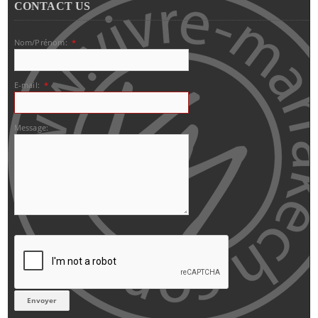
CONTACT US
Nom/Prénom:
*
E-mail:
*
Message: