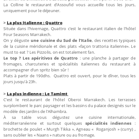
La Colline le restaurant d’Assoufid vous accueille tous les jours,
uniquement pour le déjeuner.
>
La plus Italienne : Quattro
Située dans l’hivernage, Quattro c’est le restaurant italien de l’hôtel
Four Seasons Marrakech.
On y déguste
une cuisine du Sud de l’Italie
, des recettes typiques
de la cuisine méridionale et des plats «façon trattoria italienne». Le
must to eat ? Les Pizzolis, on est totalement fan.
Le top ? Les apéritivos de Quattro
: une planche à partager de
fromages, charcuteries et spécialités italiennes du restaurant à
accompagner d’un spritz bien sûr !
Plats à partir de 190dhs. Quattro est ouvert, pour le dîner, tous les
jours jusqu’à 23h.
>
La plus indienne : Le Tamimt
C’est le restaurant de l’hôtel Oberoi Marrakech. Les terrasses
surplombent le parc paysager et les bassins du palace designés sur le
modèle des jardins de l’Alhambra.
À sa table vous dégustez une cuisine internationale,
méditerranéenne et surtout quelques
spécialités indiennes
:
brochette de poulet « Murgh Tikka », Agneau « Roganjosh » (curry) ,
sans oublier les « Naans » nature ou au fromage.