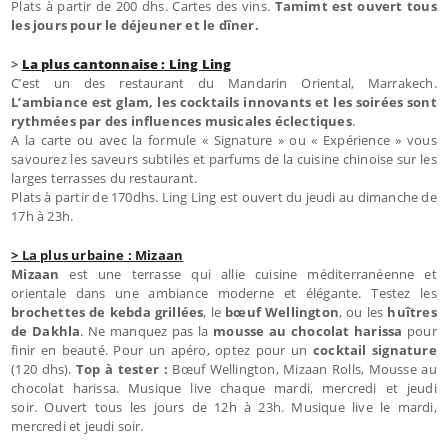
Plats à partir de 200 dhs. Cartes des vins.
Tamimt est ouvert tous
les jours pour le déjeuner et le dîner.
>
La plus cantonnaise : Ling Ling
C’est un des restaurant du Mandarin Oriental, Marrakech.
L’ambiance est glam, les cocktails innovants et les soirées sont
rythmées par des influences musicales éclectiques
.
A la carte ou avec la formule « Signature » ou « Expérience » vous
savourez les saveurs subtiles et parfums de la cuisine chinoise sur les
larges terrasses du restaurant.
Plats à partir de 170dhs. Ling Ling est ouvert du jeudi au dimanche de
17h à 23h.
> La plus urbaine : Mizaan
Mizaan
est une terrasse qui allie cuisine méditerranéenne et
orientale dans une ambiance moderne et élégante. Testez les
brochettes de kebda grillées
, le
bœuf Wellington
, ou les
huîtres
de Dakhla
. Ne manquez pas la
mousse au chocolat harissa
pour
finir en beauté. Pour un apéro, optez pour un
cocktail signature
(120 dhs).
Top à tester :
Bœuf Wellington, Mizaan Rolls, Mousse au
chocolat harissa. Musique live chaque mardi, mercredi et jeudi
soir. Ouvert tous les jours de 12h à 23h. Musique live le mardi,
mercredi et jeudi soir.