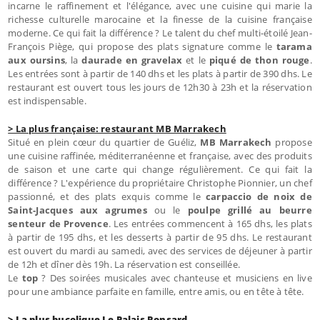
incarne le raffinement et l'élégance, avec une cuisine qui marie la
richesse culturelle marocaine et la finesse de la cuisine française
moderne. Ce qui fait la différence ? Le talent du chef multi-étoilé Jean-
François Piège, qui propose des plats signature comme le
tarama
aux oursins
, la
daurade en gravelax
et le
piqué de thon rouge
.
Les entrées sont à partir de 140 dhs et les plats à partir de 390 dhs. Le
restaurant est ouvert tous les jours de 12h30 à 23h et la réservation
est indispensable.
> La plus française: restaurant MB Marrakech
Situé en plein cœur du quartier de Guéliz,
MB Marrakech
propose
une cuisine raffinée, méditerranéenne et française, avec des produits
de saison et une carte qui change régulièrement. Ce qui fait la
différence ? L'expérience du propriétaire Christophe Pionnier, un chef
passionné, et des plats exquis comme le
carpaccio de noix de
Saint-Jacques aux agrumes
ou le
poulpe grillé au beurre
senteur de Provence
. Les entrées commencent à 165 dhs, les plats
à partir de 195 dhs, et les desserts à partir de 95 dhs. Le restaurant
est ouvert du mardi au samedi, avec des services de déjeuner à partir
de 12h et dîner dès 19h. La réservation est conseillée.
Le
top
? Des soirées musicales avec chanteuse et musiciens en live
pour une ambiance parfaite en famille, entre amis, ou en tête à tête.
> La plus bucolique Le Palais Ronsard