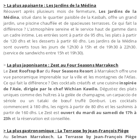
> La plus apaisante : Les Jardins de la Médina
Réouvert après plusieurs mois de fermeture,
Les Jardins de la
Médina
, situé dans le quartier paisible de la Kasbah, offre un grand
jardin, une piscine chauffée et de spacieuses terrasses. Ce qui fait la
différence ? L'atmosphère sereine et le service haut de gamme dans
un cadre intime. Les entrées sont à partir de 95 dhs, les plats à partir
de 120 dhs et les desserts à partir 60 dhs. Les Jardins de la Médina
sont ouverts tous les jours de 12h30 à 15h et de 19h30 à 22h30.
(service de sandwichs entre 15h et 19h30).
>
La plus japonisante : Zest au Four Seasons Marrakech
Le
Zest Rooftop Bar
du
Four Seasons Resort
à Marrakech offre une
vue panoramique imprenable sur la ville et les montagnes de l’Atlas.
Ce qui fait la différence ? Des cocktails créatifs et une cuisine
inspirée
de l’Asie, dirigée par le chef Wichian Kawilo.
Dégustez des plats
uniques comme des huîtres à la gelée de champagne, un carpaccio de
sériole ou un tataki de bœuf truffé Donburi. Les cocktails
commencent à 180 dhs, les nigiris à partir de 80 dhs et les sashimis à
partir de 160 dhs. Le Zest est
ouvert du mardi au samedi de 17h à
23h
et la réservation est conseillée.
> La plus gastronomique : La Terrasse by Jean-François Piège
Au
Selman Marrakech
,
La Terrasse by Jean-François Piège