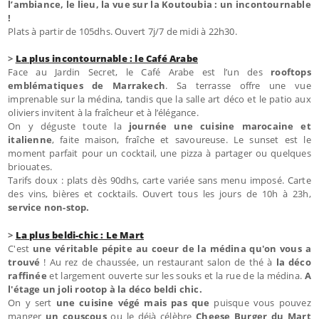
l’ambiance, le lieu, la vue sur la Koutoubia : un incontournable
!
Plats à partir de 105dhs. Ouvert 7j/7 de midi à 22h30.
>
La plus incontournable : le Café Arabe
Face au Jardin Secret, le Café Arabe est l’un des
rooftops
emblématiques de Marrakech
. Sa terrasse offre une vue
imprenable sur la médina, tandis que la salle art déco et le patio aux
oliviers invitent à la fraîcheur et à l’élégance.
On y déguste toute la
journée une cuisine marocaine et
italienne
, faite maison, fraîche et savoureuse. Le sunset est le
moment parfait pour un cocktail, une pizza à partager ou quelques
briouates.
Tarifs doux : plats dès 90dhs, carte variée sans menu imposé. Carte
des vins, bières et cocktails. Ouvert tous les jours de 10h à 23h,
service non-stop.
>
La plus beldi-chic : Le Mart
C'est
une véritable pépite au coeur de la médina qu'on vous a
trouvé
! Au rez de chaussée, un restaurant salon de thé à
la déco
raffinée
et largement ouverte sur les souks et la rue de la médina.
A
l'étage un joli rootop à la déco beldi chic.
On y sert
une cuisine végé mais pas que
puisque vous pouvez
manger
un couscous
ou le déjà célèbre
Cheese Burger du Mart