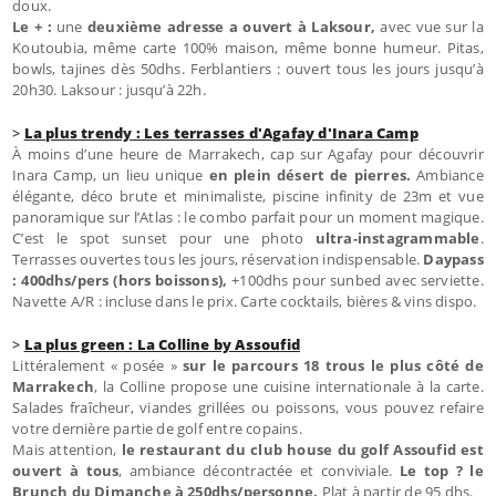
doux.
Le + :
une
deuxième adresse a ouvert à Laksour,
avec vue sur la
Koutoubia, même carte 100% maison, même bonne humeur. Pitas,
bowls, tajines dès 50dhs. Ferblantiers : ouvert tous les jours jusqu’à
20h30. Laksour : jusqu’à 22h.
>
La plus trendy : Les terrasses d'Agafay d'Inara Camp
À moins d’une heure de Marrakech, cap sur Agafay pour découvrir
Inara Camp, un lieu unique
en plein désert de pierres.
Ambiance
élégante, déco brute et minimaliste, piscine infinity de 23m et vue
panoramique sur l’Atlas : le combo parfait pour un moment magique.
C’est le spot sunset pour une photo
ultra-instagrammable
.
Terrasses ouvertes tous les jours, réservation indispensable.
Daypass
: 400dhs/pers (hors boissons),
+100dhs pour sunbed avec serviette.
Navette A/R : incluse dans le prix. Carte cocktails, bières & vins dispo.
>
La plus green : La Colline by Assoufid
Littéralement « posée »
sur le parcours 18 trous le plus côté de
Marrakech
, la Colline propose une cuisine internationale à la carte.
Salades fraîcheur, viandes grillées ou poissons, vous pouvez refaire
votre dernière partie de golf entre copains.
Mais attention,
le restaurant du club house du golf Assoufid est
ouvert à tous
, ambiance décontractée et conviviale.
Le top ? le
Brunch du Dimanche à 250dhs/personne.
Plat à partir de 95 dhs.