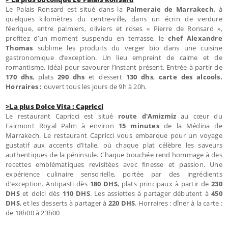
Le Palais Ronsard est situé dans la
Palmeraie de Marrakech
, à
quelques kilomètres du centre-ville, dans un écrin de verdure
féerique, entre palmiers, oliviers et roses « Pierre de Ronsard »,
profitez d’un moment suspendu en terrasse, le
chef Alexandre
Thomas
sublime les produits du verger bio dans une cuisine
gastronomique d’exception. Un lieu empreint de calme et de
romantisme, idéal pour savourer l’instant présent. Entrée à partir de
170 dhs
, plats
290 dhs
et dessert
130 dhs
,
carte des alcools.
Horraires :
ouvert tous les jours de 9h à 20h.
>La plus Dolce Vita : Capricci
Le restaurant Capricci est situé
route d'Amizmiz
au cœur du
Fairmont Royal Palm à environ
15 minutes
de la Médina de
Marrakech. Le restaurant Capricci vous embarque pour un voyage
gustatif aux accents d’Italie, où chaque plat célèbre les saveurs
authentiques de la péninsule. Chaque bouchée rend hommage à des
recettes emblématiques revisitées avec finesse et passion. Une
expérience culinaire sensorielle, portée par des ingrédients
d’exception. Antipasti dès
180 DHS
, plats principaux à partir de
230
DHS
et dolci dès
110 DHS
. Les assiettes à partager débutent à
450
DHS
, et les desserts à partager à
220 DHS
. Horraires : dîner à la carte :
de 18h00 à 23h00