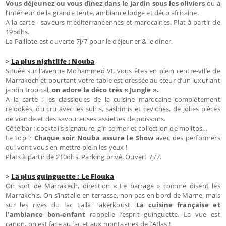
Vous déjeunez ou vous dînez dans le jardin sous les oliviers
ou à
l’intérieur de la grande tente, ambiance lodge et déco africaine.
A la carte - saveurs méditerranéennes et marocaines. Plat à partir de
195dhs.
La Paillote est ouverte 7j/7 pour le déjeuner & le dîner.
>
La plus nightlife : Nouba
Située sur l’avenue Mohammed VI, vous êtes en plein centre-ville de
Marrakech et pourtant votre table est dressée au cœur d’un luxuriant
jardin tropical,
on adore la déco très « Jungle ».
A la carte : les classiques de la cuisine marocaine complétement
relookés, du cru avec les suhis, sashimis et ceviches, de jolies pièces
de viande et des savoureuses assiettes de poissons.
Côté bar : cocktails signature, gin corner et collection de mojitos…
Le top ?
Chaque soir Nouba assure le Show
avec des performers
qui vont vous en mettre plein les yeux !
Plats à partir de 210dhs. Parking privé. Ouvert 7j/7.
>
La plus guinguette : Le Flouka
On sort de Marrakech, direction « Le barrage » comme disent les
Marrakchis. On s’installe en terrasse, non pas en bord de Marne, mais
sur les rives du lac Lalla Takerkoust.
La cuisine française et
l’ambiance bon-enfant
rappelle l’esprit guinguette. La vue est
canon, on est face au lac et aux montagnes de l’Atlas !