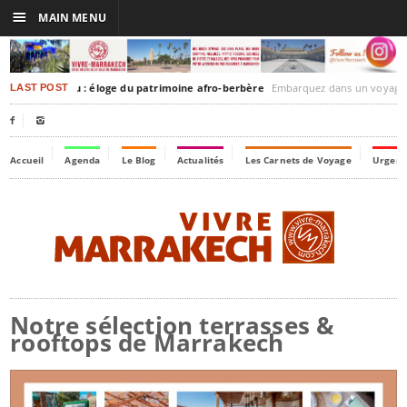
☰
MAIN MENU
sh-Timbuktu : éloge du patrimoine afro-berbère
Embarquez dans un voyage culturel dans le temps, à la d
LAST POST


Accueil
Agenda
Le Blog
Actualités
Les Carnets de Voyage
Urgenc
Notre sélection terrasses &
rooftops de Marrakech