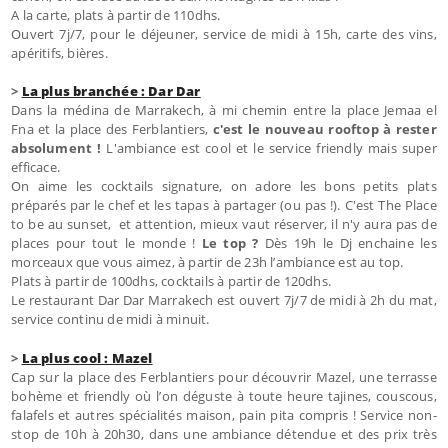
A la carte, plats à partir de 110dhs.
Ouvert 7j/7, pour le déjeuner, service de midi à 15h, carte des vins,
apéritifs, bières.
>
La plus branchée : Dar Dar
Dans la médina de Marrakech, à mi chemin entre la place Jemaa el
Fna et la place des Ferblantiers,
c'est le nouveau rooftop à rester
absolument !
L'ambiance est cool et le service friendly mais super
efficace.
On aime les cocktails signature, on adore les bons petits plats
préparés par le chef et les tapas à partager (ou pas !). C'est The Place
to be au sunset, et attention, mieux vaut réserver, il n'y aura pas de
places pour tout le monde !
Le top ?
Dès 19h le Dj enchaine les
morceaux que vous aimez, à partir de 23h l’ambiance est au top.
Plats à partir de 100dhs, cocktails à partir de 120dhs.
Le restaurant Dar Dar Marrakech est ouvert 7j/7 de midi à 2h du mat,
service continu de midi à minuit.
>
La plus cool : Mazel
Cap sur la place des Ferblantiers pour découvrir Mazel, une terrasse
bohème et friendly où l’on déguste à toute heure tajines, couscous,
falafels et autres spécialités maison, pain pita compris ! Service non-
stop de 10h à 20h30, dans une ambiance détendue et des prix très