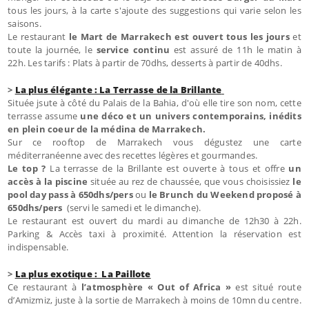
tous les jours, à la carte s'ajoute des suggestions qui varie selon les
saisons.
Le restaurant
le Mart de Marrakech est ouvert tous les jours
et
toute la journée, le
service continu
est assuré de 11h le matin à
22h. Les tarifs : Plats à partir de 70dhs, desserts à partir de 40dhs.
>
La plus élégante : La Terrasse de la Brillante
Située jsute à côté du Palais de la Bahia, d'où elle tire son nom, cette
terrasse assume
une déco et un univers contemporains, inédits
en plein coeur de la médina de Marrakech.
Sur ce rooftop de Marrakech vous dégustez une carte
méditerranéenne avec des recettes légères et gourmandes.
Le top ?
La terrasse de la Brillante est ouverte à tous et offre
un
accès à la piscine
située au rez de chaussée, que vous choisissiez
le
pool day pass à 650dhs/pers
ou
le Brunch du Weekend
proposé à
650dhs/pers
(servi le samedi et le dimanche).
Le restaurant est ouvert du mardi au dimanche de 12h30 à 22h.
Parking & Accès taxi à proximité. Attention la réservation est
indispensable.
>
La plus exotique : La Paillote
Ce restaurant à
l’atmosphère « Out of Africa »
est situé route
d’Amizmiz, juste à la sortie de Marrakech à moins de 10mn du centre.