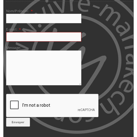
Nom/Prénom:
*
E-mail:
*
Message: