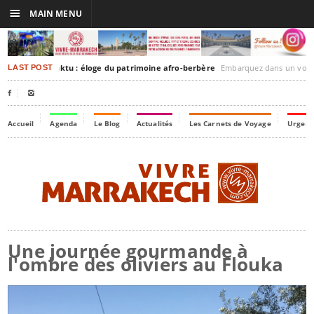
☰
MAIN MENU
rakesh-Timbuktu : éloge du patrimoine afro-berbère
Embarquez dans un voyage culturel dans le temps
LAST POST


Accueil
Agenda
Le Blog
Actualités
Les Carnets de Voyage
Urgenc
Une journée gourmande à
l'ombre des oliviers au Flouka