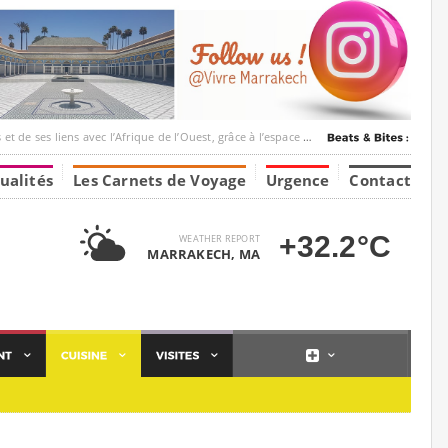
ec l’Afrique de l’Ouest, grâce à l’espace Marrakesh-Tumbuktu.
ualités
Les Carnets de Voyage
Urgence
Contact
+32.2°C
WEATHER REPORT
MARRAKECH, MA