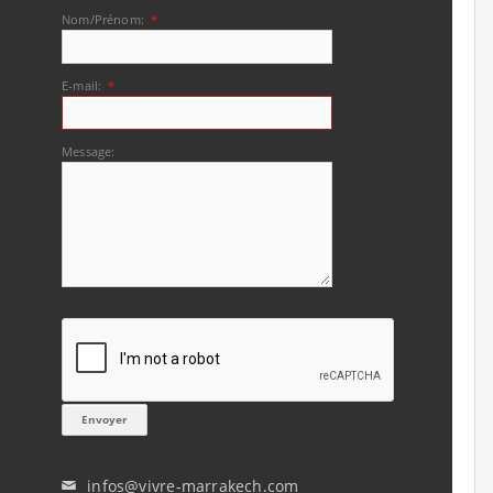
Nom/Prénom:
*
E-mail:
*
Message:
infos@vivre-marrakech.com
✉