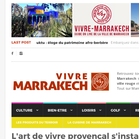
Embarquez dans un voya


Retrouvez to
Marrakech
s
ville rouge
et
Tout sur Mar