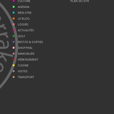
CULTURE
PLAN DU SITE
AGENDA
BIEN-ETRE
LE BLOG
LOISIRS
ACTUALITÉS
GOLF
RESTOS & SORTIES
SHOPPING
IMMOBILIER
HÉBERGEMENT
CUISINE
VISITES
TRANSPORT