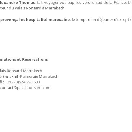
Alexandre Thomas
, fait voyager vos papilles vers le sud de la France. 
anteur du Palais Ronsard à Marrakech.
 provençal et hospitalité marocaine
, le temps d’un déjeuner d’excepti
rmations et Réservations
lais Ronsard Marrakech
té Ennakhil -Palmeraie Marrakech
él : +212 (0)524 298 600
: contact@palaisronsard.com