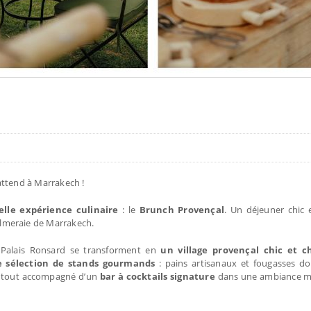
attend à Marrakech !
lle expérience culinaire
: le
Brunch Provençal
. Un déjeuner chic
almeraie de Marrakech.
du Palais Ronsard se transforment en
un village provençal chic et c
e sélection de stands gourmands
: pains artisanaux et fougasses dor
e tout accompagné d’un
bar à cocktails signature
dans une ambiance mu