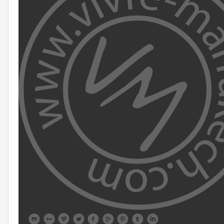








