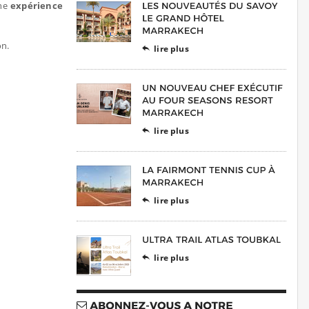
Une
expérience
on.
lire plus

lire plus

lire plus

lire plus
