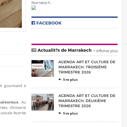
Marrakech.
+ Afficher plus
lire plus

 et gourmand à
haleureux
. Au
ées, rôtisserie
sicale feutrée
lire plus
