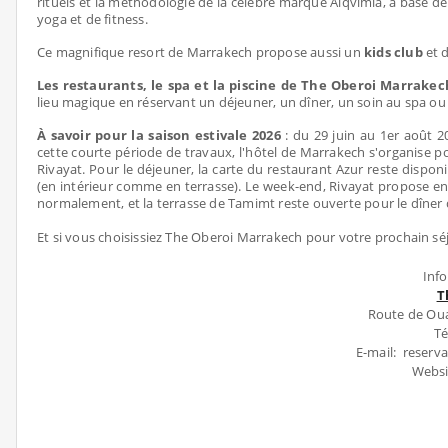
rituels et la méthodologie de la célèbre marque Alqvimia, à base d
yoga et de fitness.
Ce magnifique resort de Marrakech propose aussi un
kids club
et d
Les restaurants, le spa et la piscine de The Oberoi Marrakec
lieu magique en réservant un déjeuner, un dîner, un soin au spa o
À savoir pour la saison estivale 2026
: du 29 juin au 1er août 2
cette courte période de travaux, l'hôtel de Marrakech s'organise pour 
Rivayat. Pour le déjeuner, la carte du restaurant Azur reste dispon
(en intérieur comme en terrasse). Le week-end, Rivayat propose e
normalement, et la terrasse de Tamimt reste ouverte pour le dîner 
Et si vous choisissiez The Oberoi Marrakech pour votre prochain séj
Inf
T
Route de Oua
Té
E-mail: reser
Websi