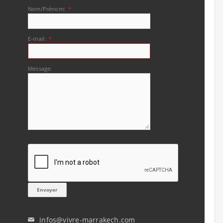
Nom/Prénom:
*
E-mail:
*
Message:
infos@vivre-marrakech.com
✉