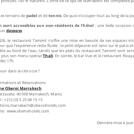
e produits 100 % naturels. L'offre de ce spa de Marrakech est complétée p
es terrains de
padel
et de
tennis
. De quoi s’occuper tout au long de la jo
h sont accessibles aux non-résidents de l'hôtel
: une belle occasion 
u un
daypass
.
026, le restaurant Tamimt s'offre une mise en beauté de ses espaces int
que l'expérience reste fluide : le petit-déjeuner est servi sur le patio et 
ible au bord de l'eau, tandis que les plats du restaurant Tamimt sont serv
n plus son menu spécial
Thali
. En soirée, le bar Vue et le restaurant Riva
dès 17h.
our dans la cité ocre ?
ormations et Réservations
he Oberoi Marrakech
rzazate, 40 000 Marrakech, Maroc
l : +212 (0) 5 25 08 15 15
vations.marrakech@oberoihotels.com
te: www.oberoihotels.com
Dernière mise à jour 