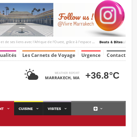
c l’Afrique de l’Ouest, grâce à l’espace Marrakesh-Tumbuktu.
ualités
Les Carnets de Voyage
Urgence
Contact
+36.8°C
WEATHER REPORT
MARRAKECH, MA