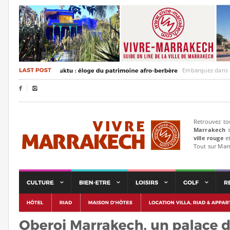
Embarquez dans un voyag


Retrouvez to
Marrakech
s
ville rouge
et
Tout sur Mar