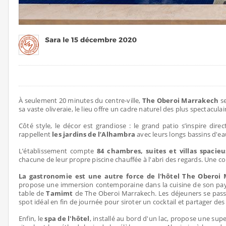
À seulement 20 minutes du centre-ville,
The Oberoi Marrakech
se
sa vaste oliveraie, le lieu offre un cadre naturel des plus spectacula
Côté style, le décor est grandiose : le grand patio s’inspire dir
rappellent
les jardins de l’Alhambra
avec leurs longs bassins d'ea
L’établissement compte
84 chambres, suites et villas spacieu
chacune de leur propre piscine chauffée à l'abri des regards. Une co
La gastronomie est une autre force de l'hôtel The Oberoi
propose une immersion contemporaine dans la cuisine de son pays 
table de
Tamimt
de The Oberoi Marrakech. Les déjeuners se pas
spot idéal en fin de journée pour siroter un cocktail et partager d
Enfin, le
spa de l'hôtel
, installé au bord d'un lac, propose une sup