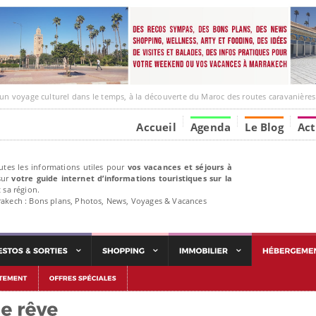
e culturel dans le temps, à la découverte du Maroc des routes caravanières et de ses liens ave
Accueil
Agenda
Le Blog
Act
utes les informations utiles pour
vos vacances et séjours à
ur
votre guide internet d’informations touristiques sur la
 sa région.
rakech : Bons plans, Photos, News, Voyages & Vacances