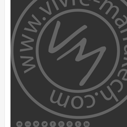








