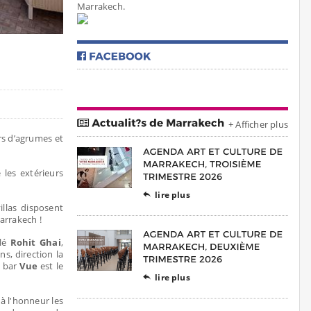
Marrakech.
+ Afficher plus
rs d’agrumes et
les extérieurs
lire plus

illas disposent
arrakech !
ilé
Rohit Ghai
,
s, direction la
e bar
Vue
est le
lire plus

à l'honneur les