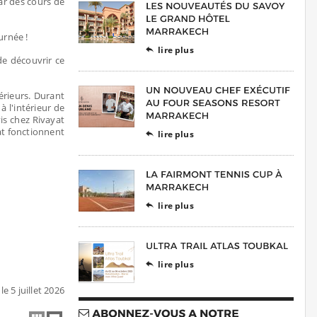
ar des cours de
urnée !
lire plus

de découvrir ce
érieurs. Durant
à l'intérieur de
is chez Rivayat
yat fonctionnent
lire plus

lire plus

lire plus

le 5 juillet 2026