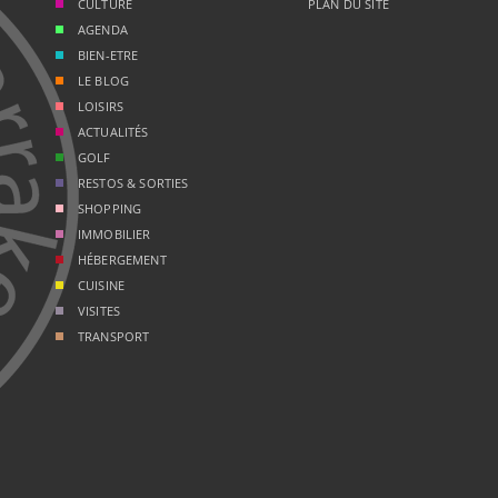
CULTURE
PLAN DU SITE
AGENDA
BIEN-ETRE
LE BLOG
LOISIRS
ACTUALITÉS
GOLF
RESTOS & SORTIES
SHOPPING
IMMOBILIER
HÉBERGEMENT
CUISINE
VISITES
TRANSPORT