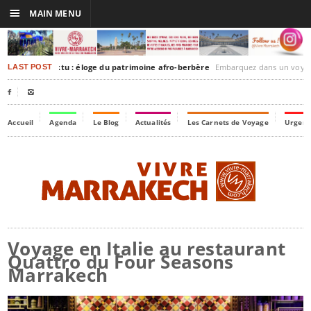
☰
MAIN MENU
akesh-Timbuktu : éloge du patrimoine afro-berbère
Embarquez dans un voyage culturel dans le temps, à
LAST POST


Accueil
Agenda
Le Blog
Actualités
Les Carnets de Voyage
Urgenc
Voyage en Italie au restaurant
Quattro du Four Seasons
Marrakech