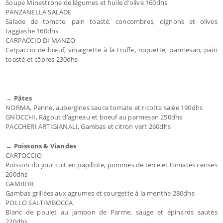
Soupe Minestrone de légumes et huile d’olive 160dhs
PANZANELLA SALADE
Salade de tomate, pain toasté, concombres, oignons et olives
taggiashe 160dhs
CARPACCIO DI MANZO
Carpaccio de bœuf, vinaigrette à la truffe, roquette, parmesan, pain
toasté et câpres 230dhs
→ Pâtes
NORMA, Penne, aubergines sauce tomate et ricotta salée 190dhs
GNOCCHI, Râgout d’agneau et boeuf au parmesan 250dhs
PACCHERI ARTIGIANALI, Gambas et citron vert 260dhs
→ Poissons & Viandes
CARTOCCIO
Poisson du jour cuit en papillote, pommes de terre et tomates cerises
260dhs
GAMBERI
Gambas grillées aux agrumes et courgette à la menthe 280dhs
POLLO SALTIMBOCCA
Blanc de poulet au jambon de Parme, sauge et épinards sautés
220dhs