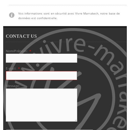
Vos informations sont en sécurité avec Vivre Marrakech, notre base de
données est confidentielle.
CONTACT US
Nom/Prénom:
*
E-mail:
*
Message: