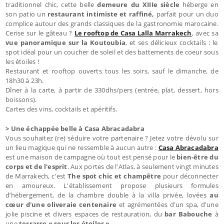
traditionnel chic, cette belle
demeure du XIIIe siècle
héberge en
son patio un
restaurant intimiste et raffiné,
parfait pour un duo
complice autour des grands classiques de la gastronomie marocaine.
Cerise sur le gâteau ?
Le rooftop de Casa Lalla Marrakech
, avec sa
vue panoramique sur la Koutoubia
, et ses délicieux cocktails : le
spot idéal pour un coucher de soleil et des battements de coeur sous
les étoiles !
Restaurant et rooftop ouverts tous les soirs, sauf le dimanche, de
18h30 à 23h.
Dîner à la carte, à partir de 330dhs/pers (entrée, plat, dessert, hors
boissons).
Cartes des vins, cocktails et apéritifs.
> Une échappée belle à Casa Abracadabra
Vous souhaitez (re) séduire votre partenaire ? Jetez votre dévolu sur
un lieu magique qui ne ressemble à aucun autre :
Casa Abracadabra
est une maison de campagne où tout est pensé pour le
bien-être du
corps et de l'esprit
. Aux portes de l'Atlas, à seulement vingt minutes
de Marrakech, c'est
The spot chic et champêtre
pour déconnecter
en amoureux. L'établissement propose plusieurs formules
d’hébergement, de la chambre double à la villa privée, lovées
au
cœur d'une oliveraie centenaire
et agrémentées d'un spa, d'une
jolie piscine et divers espaces de restauration, du
bar Babouche
à
une
terrasse « sous les étoiles »
.