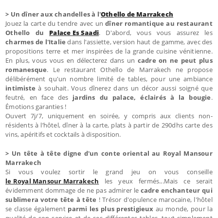
> Un dîner aux chandelles à l'
Othello de Marrakech
Jouez la carte du tendre avec un
dîner romantique au restaurant
Othello du
Palace Es Saadi
. D'abord, vous vous assurez les
charmes de l'Italie
dans l'assiette, version haut de gamme, avec des
propositions terre et mer inspirées de la grande cuisine vénitienne.
En plus, vous vous en délecterez dans un
cadre on ne peut plus
romanesque
. Le restaurant Othello de Marrakech ne propose
délibérément qu'un nombre limité de tables, pour une ambiance
intimiste
à souhait. Vous dînerez dans un décor aussi soigné que
feutré, en face des
jardins du palace, éclairés à la bougie
.
Émotions garanties !
Ouvert 7j/7, uniquement en soirée, y compris aux clients non-
résidents à l’hôtel, dîner à la carte, plats à partir de 290dhs carte des
vins, apéritifs et cocktails à disposition.
> Un tête à tête digne d'un conte oriental au Royal Mansour
Marrakech
Si vous voulez sortir le grand jeu on vous conseille
le Royal Mansour Marrakech
les yeux fermés...Mais ce serait
évidemment dommage de ne pas admirer le
cadre enchanteur qui
sublimera votre tête à tête
! Trésor d'opulence marocaine, l'hôtel
se classe également
parmi les plus prestigieux
au monde, pour la
qualité de son service et de ses différentes tables, tout simplement