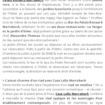
rare,
à la fois douce et majestueuse. Tout y a été pensé pour
succomber à la beauté, des
jardins luxuriants
jusqu'à l'architecture
de l'hôtel, en passant par son spa, véritable temple de bien-être.
Vous ne faites pas partie des happy few logeant au Palais ? Profitez
tout de même de ce lieu enchanteur grâce au
Bar du Palais Ronsard
Marrakech
, tellement 7e Art, ou
ses deux restaurants : Le Verger
et le Jardin d'hiver
, déjà joliment primé grâce au talent de son jeune
chef,
Alexandre Thomas
. On parie que vous allez tomber amoureux
du lieu autant que de votre partenaire !
Le Jardin d’Hiver est ouvert au déjeuner et au dîner, exclusivement
sur réservation. Plats à partir de 310dhs. Cartes des vins & apéritifs.
Chambres & suites à partir de 500€/la nuit en occupation double avec
petit déjeuner servi au restaurant le Jardin d’Hiver.
Les restaurants, le bar et le spa du Palais Ronsard sont ouverts aux
clients non-résidents à l'hôtel, la réservation est nécessaire. Tenue
correcte exigée, la direction se réserve le droit d'entrée.
> L'atout charme d'un riad avec Casa Lalla Marrakech
Votre moitié souhaite faire l'expérience d'un
riad en medina
? On a
l'adresse qu'il vous faut pour une occasion romantique – et réussie !
A deux pas de la place Jema el Fnaa,
Casa Lalla Marrakech
combine
à merveille le charme d
’un riad typique et les avantages d’un
établissement contemporain.
En plus de chambres au style