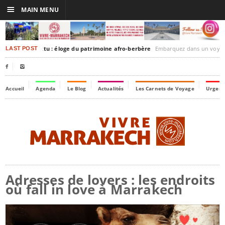
☰
MAIN MENU
kesh-Timbuktu : éloge du patrimoine afro-berbère
Embarquez dans un voyage culturel dans le temps, à 
LAST POST


Accueil
Agenda
Le Blog
Actualités
Les Carnets de Voyage
Urgenc
Adresses de lovers : les endroits
où fall in love à Marrakech