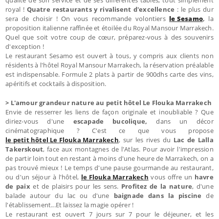
royal !
Quatre restaurants y rivalisent d'excellence
: le plus dur
sera de choisir ! On vous recommande volontiers
le Sesamo
,
la
proposition italienne raffinée et étoilée du Royal Mansour Marrakech.
Quel que soit votre coup de cœur, préparez-vous à des souvenirs
d'exception !
Le restaurant Sesamo est ouvert à tous, y compris aux clients non
résidents à l'hôtel Royal Mansour Marrakech, la réservation préalable
est indispensable. Formule 2 plats à partir de 900dhs carte des vins,
apéritifs et cocktails à disposition.
> L'amour grandeur nature au petit hôtel Le Flouka Marrakech
Envie de resserrer les liens de façon originale et inoubliable ? Que
diriez-vous d'une
escapade bucolique,
dans un décor
cinématographique ? C'est ce que vous propose
le petit hôtel Le Flouka Marrakech
, sur les rives du
Lac de Lalla
Takerskout
, face aux montagnes de l'Atlas. Pour avoir l'impression
de partir loin tout en restant à moins d'une heure de Marrakech, on a
pas trouvé mieux ! Le temps d'une pause gourmande au restaurant,
ou d'un séjour à l'hôtel,
le Flouka Marrakech
vous offre un
havre
de paix
et de plaisirs pour les sens.
Profitez de la nature
, d'une
balade autour du lac ou d'une
baignade dans la piscine
de
l'établissement...Et laissez la magie opérer !
Le restaurant est ouvert 7 jours sur 7 pour le déjeuner, et les