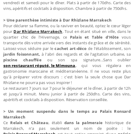
vendredi et samedi pour le dîner. Plats à partir de 170dhs. Carte des
vins, apéritifs et cocktails à disposition. Chambre à partir de 750dhs.
> Une parenthèse intimiste à Dar Rhizlane Marrakech
Pour déclarer sa flamme, ou la raviver en beauté, optez le cœur léger
pour
Dar Rhizlane Marrakech
. Tout en étant situé en ville, dans le
quartier chic de l'Hivernage, ce
Palais et Table d'Hôte
vous
transporte dès votre arrivée vers des instants de grâce et de sérénité.
Laissez-vous séduire par le
cachet art-déco
de l'établissement, son
jardin foisonnant,
à l'abri des regards et de l'agitation urbaine, sa
piscine chauffée
ou son spa signature...Sans oublier
son restaurant réputé, le Mimouna
,
qui vous régalera en
gastronomie marocaine et méditerranéenne. Il ne vous reste plus
qu'à préparer votre discours : c'est bien la seule chose que Dar
Rhizlane ne pourra pas vous inspirer !
Le restaurant 7 jours sur 7 pour le déjeuner et le dîner, à partir de 12h
et jusqu'à minuit. Menu junior à partir de 250dhs. Carte des vins,
apéritifs et cocktails à disposition. Réservation conseillée.
> Un moment suspendu dans le temps au Palais Ronsard
Marrakech
Ce
Relais et Château
, établi
dans la palmeraie
historique de
Marrakech, n'a pas seulement un nom de poète : le
Palais Ronsard Marrakech
est tout entier empreint d'une
poésie