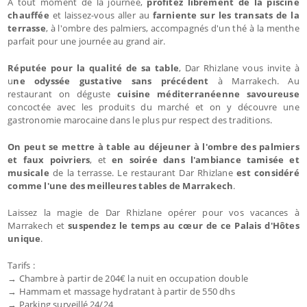
A tout moment de la journée,
profitez librement de la piscine
chauffée
et laissez-vous aller au
farniente sur les transats de la
terrasse
, à l'ombre des palmiers, accompagnés d'un thé à la menthe
parfait pour une journée au grand air.
Réputée pour la qualité de sa table
, Dar Rhizlane vous invite à
u
ne odyssée gustative sans précédent
à Marrakech. Au
restaurant on déguste
cuisine méditerranéenne savoureuse
concoctée avec les produits du marché et on y découvre une
gastronomie marocaine dans le plus pur respect des traditions.
On peut se mettre à table au déjeuner à l'ombre des palmiers
et faux poivriers
, et
en soirée dans l'ambiance tamisée et
musicale
de la terrasse. Le restaurant Dar Rhizlane
est considéré
comme l'une des meilleures tables de Marrakech
.
Laissez la magie de Dar Rhizlane opérer pour vos vacances à
Marrakech et
suspendez le temps au cœur de ce Palais d'Hôtes
unique
.
Tarifs :
→ Chambre à partir de 204€ la nuit en occupation double
→ Hammam et massage hydratant à partir de 550 dhs
→ Parking surveillé 24/24