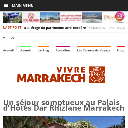
☰
MAIN MENU
akesh-Timbuktu : éloge du patrimoine afro-berbère
Embarquez dans un voyage culturel dans le temps, à
LAST POST


Accueil
Agenda
Le Blog
Actualités
Les Carnets de Voyage
Urgenc
Un séjour somptueux au Palais
d'Hôtes Dar Rhizlane Marrakech