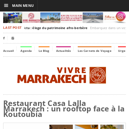
☰
MAIN MENU
rakesh-Timbuktu : éloge du patrimoine afro-berbère
Embarquez dans un voyage culturel dans le temps,
LAST POST


Accueil
Agenda
Le Blog
Actualités
Les Carnets de Voyage
Urgenc
Restaurant Casa Lalla
Marrakech : un rooftop face à la
Koutoubia