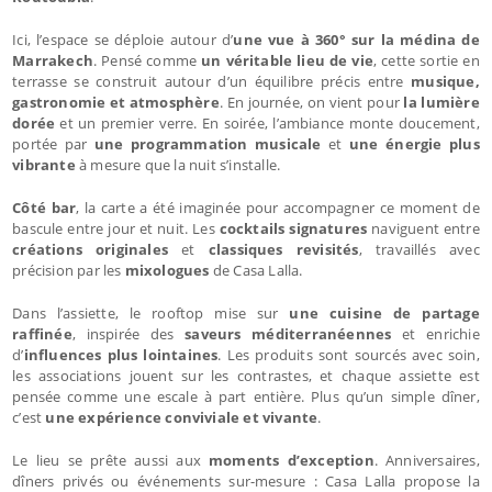
Ici, l’espace se déploie autour d’
une vue à 360° sur la médina de
Marrakech
. Pensé comme
un véritable lieu de vie
, cette sortie en
terrasse se construit autour d’un équilibre précis entre
musique,
gastronomie et atmosphère
. En journée, on vient pour
la lumière
dorée
et un premier verre. En soirée, l’ambiance monte doucement,
portée par
une programmation musicale
et
une énergie plus
vibrante
à mesure que la nuit s’installe.
Côté bar
, la carte a été imaginée pour accompagner ce moment de
bascule entre jour et nuit. Les
cocktails signatures
naviguent entre
créations originales
et
classiques revisités
, travaillés avec
précision par les
mixologues
de Casa Lalla.
Dans l’assiette, le rooftop mise sur
une cuisine de partage
raffinée
, inspirée des
saveurs méditerranéennes
et enrichie
d’
influences plus lointaines
. Les produits sont sourcés avec soin,
les associations jouent sur les contrastes, et chaque assiette est
pensée comme une escale à part entière. Plus qu’un simple dîner,
c’est
une expérience conviviale et vivante
.
Le lieu se prête aussi aux
moments d’exception
. Anniversaires,
dîners privés ou événements sur-mesure : Casa Lalla propose la