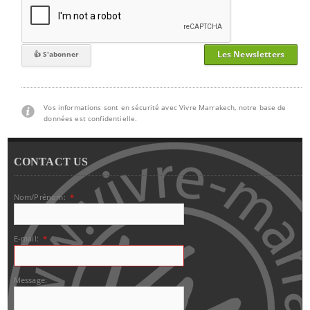
Les Newsletters
Vos informations sont en sécurité avec Vivre Marrakech, notre base de
données est confidentielle.
CONTACT US
Nom/Prénom:
*
E-mail:
*
Message: