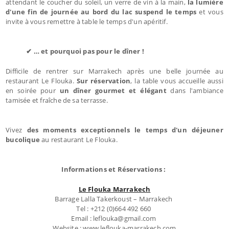
attendant le coucher du soleil, un verre de vin à la main,
la lumière
d'une fin de journée au bord du lac suspend le temps
et vous
invite à vous remettre à table le temps d'un apéritif.
✔ … et pourquoi pas pour le dîner !
Difficile de rentrer sur Marrakech après une belle journée au
restaurant Le Flouka.
Sur réservation
, la table vous accueille aussi
en soirée pour
un dîner gourmet et élégant
dans l'ambiance
tamisée et fraîche de sa terrasse.
Vivez
des moments exceptionnels le temps d'un déjeuner
bucolique
au restaurant Le Flouka.
Informations et Réservations :
Le Flouka Marrakech
Barrage Lalla Takerkoust – Marrakech
Tel : +212 (0)664 492 660
Email : leflouka@gmail.com
Website : www.leflouka-marrakech.com