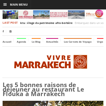
☰
MAIN MENU
rakesh-Timbuktu : éloge du patrimoine afro-berbère
Embarquez dans un voyage culturel dans le temps
LAST POST


Accueil
Agenda
Le Blog
Actualités
Les Carnets de Voyage
Urgenc
Les 5 bonnes raisons de
déjeuner au restaurant Le
Flouka à Marrakech