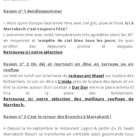
Raison n° 1 #endlesssummer
> Alors qu’en Europe l’automne rime avec ciel gris, pluie et froid,
ici à
Marrakech c’est toujours l’été !
L’automne rime avec soleil, températures très agréables (dans les 30°
en moyenne) et t
empête de ciel bleu tous les jours
, de quoi
profiter des déjeuners piscine et daypass.
Retrouvez ici notre sélection
Raison n° 2 On déj et (surtout) on dîne en terrasse ou en
rooftop
Le midi on lunch sur la terrasse du
restaurant Mazel
sur la place des
ferblantiers, le soir on dîne à
L’mida
près de la place des épices et on
finit la soirée autour d’un cocktail à
Dar Dar
entre la place Jemma El
Fna et la place des ferblantiers.
Retrouvez ici notre sélection des meilleurs rooftops de
Marrkech.
Raison n° 3 C’est le retour des Brunchs à Marrakech !
>
Depuis la mi-septembre le restaurant Lagon & Jardin du Es Saadi
Marrakech Resort se transforme en véritable oasis gourmande tous