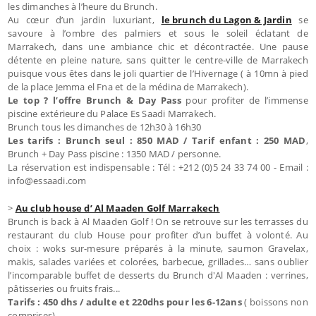
les dimanches à l’heure du Brunch.
Au cœur d’un jardin luxuriant,
le brunch du Lagon & Jardin
se
savoure à l’ombre des palmiers et sous le soleil éclatant de
Marrakech, dans une ambiance chic et décontractée. Une pause
détente en pleine nature, sans quitter le centre-ville de Marrakech
puisque vous êtes dans le joli quartier de l’Hivernage ( à 10mn à pied
de la place Jemma el Fna et de la médina de Marrakech).
Le top ? l’offre Brunch & Day Pass
pour profiter de l’immense
piscine extérieure du Palace Es Saadi Marrakech.
Brunch tous les dimanches de 12h30 à 16h30
Les tarifs : Brunch seul : 850 MAD / Tarif enfant : 250 MAD
,
Brunch + Day Pass piscine : 1350 MAD / personne.
La réservation est indispensable : Tél : +212 (0)5 24 33 74 00 - Email :
info@essaadi.com
>
Au club house d’ Al Maaden Golf Marrakech
Brunch is back à Al Maaden Golf ! On se retrouve sur les terrasses du
restaurant du club House pour profiter d’un buffet à volonté. Au
choix : woks sur-mesure préparés à la minute, saumon Gravelax,
makis, salades variées et colorées, barbecue, grillades… sans oublier
l’incomparable buffet de desserts du Brunch d'Al Maaden : verrines,
pâtisseries ou fruits frais...
Tarifs : 450 dhs / adulte et 220dhs pour les 6-12ans
( boissons non
comprises).