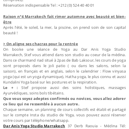
Réservation indispensable Tel : +212 (0) 524 40 40 01
Raison n°4 Marrakech fait rimer automne avec beauté et bien-
être
Après l’été, le soleil, la mer, la piscine, on prend soin de son capital
beauté !
> On aligne ses chacras pour la rentrée
On booke une séance de Yoga au Dar Anis Yoga Studio
Marrakech, Stef vous attend dans son studio au coeur de la médina.
Dans ce charmand riad situé à 2pas de Bab Laksour, les cours de yoga
sont proposés dans le joli patio ( ou dans les salons, selon la
saison), en français et en anglais, selon le calendrier : Flow vinyasa
yoga (qui est un yoga dynamique), Hatha yoga, le plus connu et aussi
Kundalini Yoga basé sur les postures et la respiration.
Le + :
Stef propose aussi des soins holistiques, massages
Ayurvédiques, soins bols tibétains.
Que vous soyez adeptes confirmés ou novices, vous allez adorer
ce lieu qui ne ressemble à aucun autre.
Chaque semaine, un planning de cours collectifs est établi et partagé
sur le compte Insta du studio de Yoga, vous pouvez aussi réserver
votre cours par téléphone/whatsapp.
Dar Anis Yoga Studio Marrakech
37 Derb Raouia - Médina Tél: