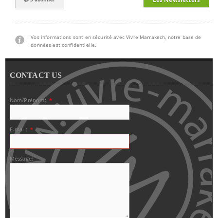
Vos informations sont en sécurité avec Vivre Marrakech, notre base de
données est confidentielle.
CONTACT US
Nom/Prénom:
*
E-mail:
*
Message: