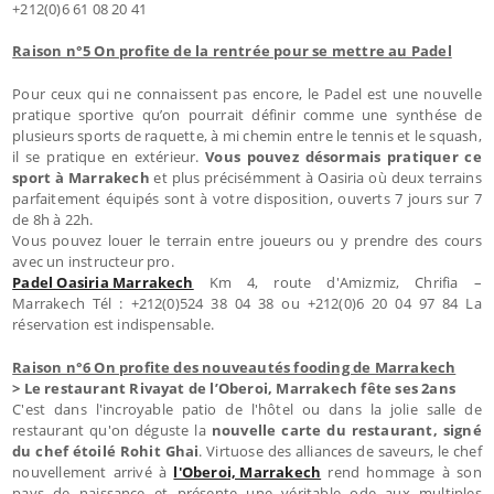
+212(0)6 61 08 20 41
Raison n°5 On profite de la rentrée pour se mettre au Padel
Pour ceux qui ne connaissent pas encore, le Padel est une nouvelle
pratique sportive qu’on pourrait définir comme une synthése de
plusieurs sports de raquette, à mi chemin entre le tennis et le squash,
il se pratique en extérieur.
Vous pouvez désormais pratiquer ce
sport à Marrakech
et plus précisémment à Oasiria où deux terrains
parfaitement équipés sont à votre disposition, ouverts 7 jours sur 7
de 8h à 22h.
Vous pouvez louer le terrain entre joueurs ou y prendre des cours
avec un instructeur pro.
Padel Oasiria Marrakech
Km 4, route d'Amizmiz, Chrifia –
Marrakech Tél : +212(0)524 38 04 38 ou +212(0)6 20 04 97 84 La
réservation est indispensable.
Raison n°6 On profite des nouveautés fooding de Marrakech
> Le restaurant Rivayat de l’Oberoi, Marrakech fête ses 2ans
C'est dans l'incroyable patio de l'hôtel ou dans la jolie salle de
restaurant qu'on déguste la
nouvelle carte du restaurant, signé
du chef étoilé Rohit Ghai
. Virtuose des alliances de saveurs, le chef
nouvellement arrivé à
l'Oberoi, Marrakech
rend hommage à son
pays de naissance et présente une véritable ode aux multiples