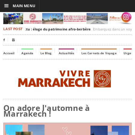
☰
MAIN MENU
akesh-Timbuktu : éloge du patrimoine afro-berbère
Embarquez dans un voyage culturel dans le temps, à
LAST POST


Accueil
Agenda
Le Blog
Actualités
Les Carnets de Voyage
Urgenc
On adore l'automne à
Marrakech !