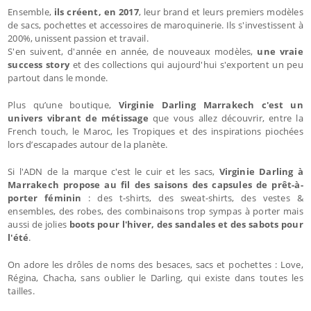
Ensemble,
ils créent, en 2017
, leur brand et leurs premiers modèles
de sacs, pochettes et accessoires de maroquinerie. Ils s'investissent à
200%, unissent passion et travail.
S'en suivent, d'année en année, de nouveaux modèles,
une vraie
success story
et des collections qui aujourd'hui s'exportent un peu
partout dans le monde.
Plus qu’une boutique,
Virginie Darling Marrakech c'est un
univers vibrant de métissage
que vous allez découvrir, entre la
French touch, le Maroc, les Tropiques et des inspirations piochées
lors d’escapades autour de la planète.
Si l'ADN de la marque c'est le cuir et les sacs,
Virginie Darling à
Marrakech propose au fil des saisons des capsules de prêt-à-
porter féminin
: des t-shirts, des sweat-shirts, des vestes &
ensembles, des robes, des combinaisons trop sympas à porter mais
aussi de jolies
boots pour l'hiver, des sandales et des sabots pour
l'été
.
On adore les drôles de noms des besaces, sacs et pochettes : Love,
Régina, Chacha, sans oublier le Darling, qui existe dans toutes les
tailles.