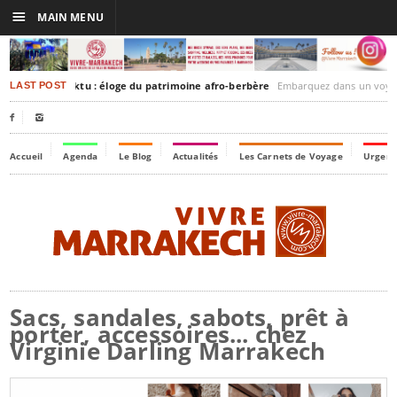
☰
MAIN MENU
akesh-Timbuktu : éloge du patrimoine afro-berbère
Embarquez dans un voyage culturel dans le temps,
LAST POST


Accueil
Agenda
Le Blog
Actualités
Les Carnets de Voyage
Urgenc
Sacs, sandales, sabots, prêt à
porter, accessoires... chez
Virginie Darling Marrakech