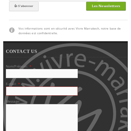
Les Newsletters
Vos informations sont en sécurité avec Vivre Marrakech, notre base de
données est confidentielle.
CONTACT US
Nom/Prénom:
*
E-mail:
*
Message: