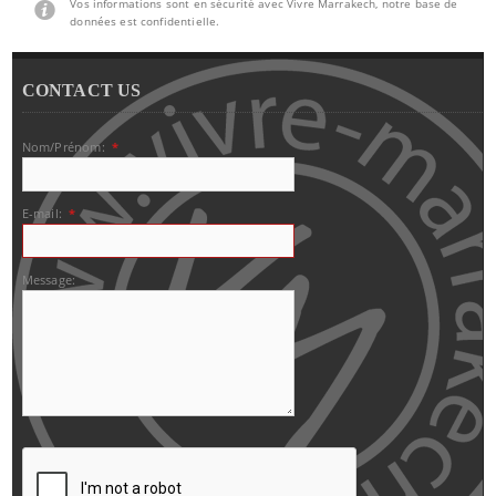
Vos informations sont en sécurité avec Vivre Marrakech, notre base de
données est confidentielle.
CONTACT US
Nom/Prénom:
*
E-mail:
*
Message: