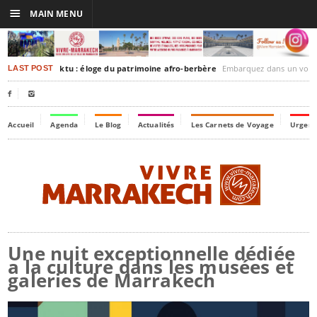
☰
MAIN MENU
rakesh-Timbuktu : éloge du patrimoine afro-berbère
Embarquez dans un voyage culturel dans le temps,
LAST POST


Accueil
Agenda
Le Blog
Actualités
Les Carnets de Voyage
Urgenc
Une nuit exceptionnelle dédiée
a la culture dans les musées et
galeries de Marrakech