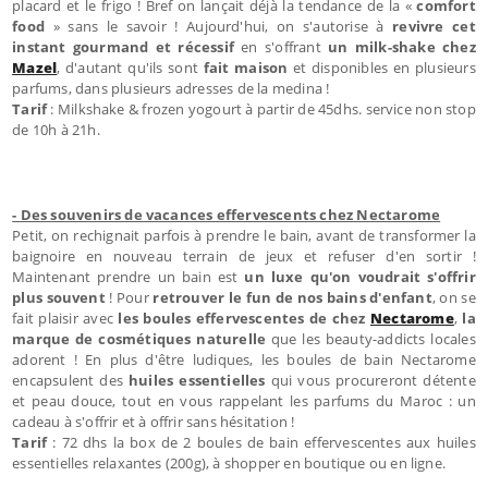
placard et le frigo ! Bref on lançait déjà la tendance de la «
comfort
food
» sans le savoir ! Aujourd'hui, on s'autorise à
revivre cet
instant gourmand et récessif
en s'offrant
un milk-shake chez
Mazel
, d'autant qu'ils sont
fait maison
et disponibles en plusieurs
parfums, dans plusieurs adresses de la medina !
Tarif
: Milkshake & frozen yogourt à partir de 45dhs. service non stop
de 10h à 21h.
- Des souvenirs de vacances effervescents chez Nectarome
Petit, on rechignait parfois à prendre le bain, avant de transformer la
baignoire en nouveau terrain de jeux et refuser d'en sortir !
Maintenant prendre un bain est
un luxe qu'on voudrait s'offrir
plus souvent
! Pour
retrouver le fun de nos bains d'enfant
, on se
fait plaisir avec
les boules effervescentes de chez
Nectarome
,
la
marque de cosmétiques naturelle
que les beauty-addicts locales
adorent ! En plus d'être ludiques, les boules de bain Nectarome
encapsulent des
huiles essentielles
qui vous procureront détente
et peau douce, tout en vous rappelant les parfums du Maroc : un
cadeau à s'offrir et à offrir sans hésitation !
Tarif
: 72 dhs la box de 2 boules de bain effervescentes aux huiles
essentielles relaxantes (200g), à shopper en boutique ou en ligne.