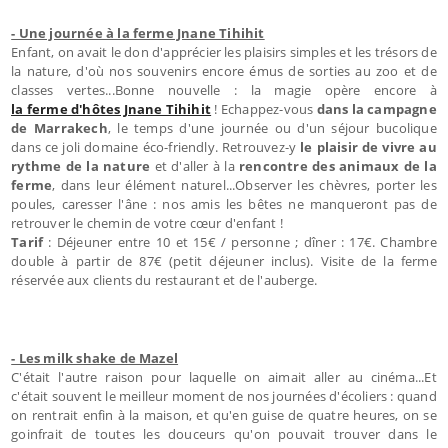
- Une journée à la ferme Jnane Tihihit
Enfant, on avait le don d'apprécier les plaisirs simples et les trésors de
la nature, d'où nos souvenirs encore émus de sorties au zoo et de
classes vertes...Bonne nouvelle : la magie opère encore à
la ferme d'hôtes Jnane Tihihit
! Echappez-vous
dans la campagne
de Marrakech
, le temps d'une journée ou d'un séjour bucolique
dans ce joli domaine éco-friendly. Retrouvez-y
le plaisir de vivre au
rythme de la nature
et d'aller à la
rencontre des animaux de la
ferme
, dans leur élément naturel...Observer les chèvres, porter les
poules, caresser l'âne : nos amis les bêtes ne manqueront pas de
retrouver le chemin de votre cœur d'enfant !
Tarif
: Déjeuner entre 10 et 15€ / personne ; dîner : 17€. Chambre
double à partir de 87€ (petit déjeuner inclus). Visite de la ferme
réservée aux clients du restaurant et de l'auberge.
- Les milk shake de Mazel
C'était l'autre raison pour laquelle on aimait aller au cinéma...Et
c'était souvent le meilleur moment de nos journées d'écoliers : quand
on rentrait enfin à la maison, et qu'en guise de quatre heures, on se
goinfrait de toutes les douceurs qu'on pouvait trouver dans le