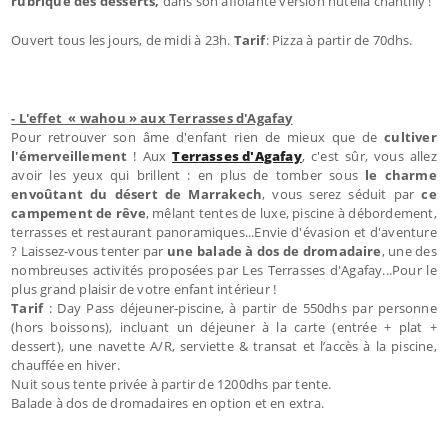
rubrique des desserts,
dans son affolante version nutella chantilly !
Ouvert tous les jours, de midi à 23h.
Tarif
: Pizza à partir de 70dhs.
- L'effet « wahou » aux Terrasses d'Agafay
Pour retrouver son âme d'enfant rien de mieux que de
cultiver
l'émerveillement
! Aux
Terrasses d'Agafay
, c'est sûr, vous allez
avoir les yeux qui brillent : en plus de tomber sous
le charme
envoûtant du désert de Marrakech
, vous serez séduit par
ce
campement de rêve
, mêlant tentes de luxe, piscine à débordement,
terrasses et restaurant panoramiques...Envie d'évasion et d'aventure
? Laissez-vous tenter par
une balade à dos de dromadaire
, une des
nombreuses activités proposées par Les Terrasses d'Agafay...Pour le
plus grand plaisir de votre enfant intérieur !
Tarif
: Day Pass déjeuner-piscine, à partir de 550dhs par personne
(hors boissons), incluant un déjeuner à la carte (entrée + plat +
dessert), une navette A/R, serviette & transat et l’accès à la piscine,
chauffée en hiver.
Nuit sous tente privée à partir de 1200dhs par tente.
Balade à dos de dromadaires en option et en extra.