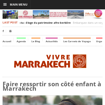
☰
MAIN MENU
akesh-Timbuktu : éloge du patrimoine afro-berbère
Embarquez dans un voyage culturel dans le temps, 
LAST POST


Accueil
Agenda
Le Blog
Actualités
Les Carnets de Voyage
Urgenc
Faire ressortir son côté enfant à
Marrakech