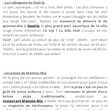
- Les toboggans de Oasiria
Le parc aquatique… On en a tous rêvé petits ! Les plus chanceux y
ont passé des heures et des heures à sauter dans l'eau, les plus
téméraires y faisaient les malins sur le super toboggan qui en réalité
leur faisait très peur… Revivez ces
moments de détente et de
spontanéité à
Oasiria
, le
plus grand parc aquatique de la ville
rouge (route d’Amizmiz).
Le top ? Le kids club
s'occupe de vos
enfants en toute confiance !
Tarif
: tarif adulte ou enfant de plus de 1m50 : 240dhs ; tarif réduit
pour les enfants de moins de 1m50 et les seniors de plus de 65 ans :
160dhs ; entrée gratuite pour les bébés et enfants de moins de 80 cm.
Kids club à partir de 200dhs par enfant.
- Les pizzas du Mamma Mia
Ah la pizza de vos jeunes années : la compagne de vos meilleures «
soirées télé », et l'alliée indéfectible de vos parents pour parer à tous
vos « J’aime paaaas » de môme à table … Bref l
a pizza c'est un peu le
goût de notre enfance
à tous ! Pour
retrouver le plaisir d’une
bonne pizza traditionnelle
, rendez-vous au
restaurant Mamma Mia
, à Guéliz. Avis aux gourmands : en plus de
sa
vingtaine de déclinaisons
, la pizza s'y retrouve aussi à la