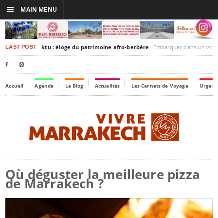
☰
MAIN MENU
rakesh-Timbuktu : éloge du patrimoine afro-berbère
Embarquez dans un voyage culturel dans le temps,
LAST POST


Accueil
Agenda
Le Blog
Actualités
Les Carnets de Voyage
Urgenc
Où déguster la meilleure pizza
de Marrakech ?