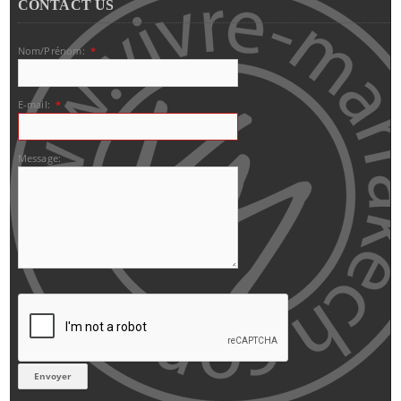
CONTACT US
Nom/Prénom:
*
E-mail:
*
Message: