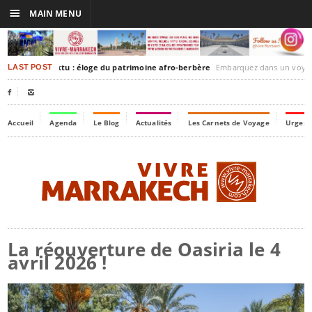
☰
MAIN MENU
akesh-Timbuktu : éloge du patrimoine afro-berbère
Embarquez dans un voyage culturel dans le temps, à
LAST POST


Accueil
Agenda
Le Blog
Actualités
Les Carnets de Voyage
Urgenc
La réouverture de Oasiria le 4
avril 2026 !