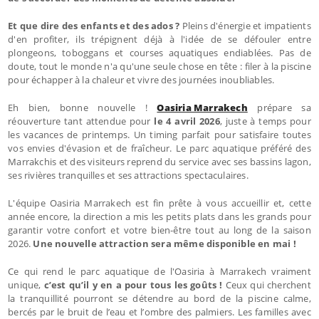
Et que dire des enfants et des ados ?
Pleins d'énergie et impatients
d'en profiter, ils trépignent déjà à l'idée de se défouler entre
plongeons, toboggans et courses aquatiques endiablées. Pas de
doute, tout le monde n'a qu'une seule chose en tête : filer à la piscine
pour échapper à la chaleur et vivre des journées inoubliables.
Eh bien, bonne nouvelle !
Oasiria Marrakech
prépare sa
réouverture tant attendue pour
le 4 avril 2026
, juste à temps pour
les vacances de printemps. Un timing parfait pour satisfaire toutes
vos envies d'évasion et de fraîcheur. Le parc aquatique préféré des
Marrakchis et des visiteurs reprend du service avec ses bassins lagon,
ses rivières tranquilles et ses attractions spectaculaires.
L'équipe Oasiria Marrakech est fin prête à vous accueillir et, cette
année encore, la direction a mis les petits plats dans les grands pour
garantir votre confort et votre bien-être tout au long de la saison
2026.
Une nouvelle attraction sera même disponible en mai !
Ce qui rend le parc aquatique de l'Oasiria à Marrakech vraiment
unique,
c’est qu’il y en a pour tous les goûts !
Ceux qui cherchent
la tranquillité pourront se détendre au bord de la piscine calme,
bercés par le bruit de l’eau et l’ombre des palmiers. Les familles avec