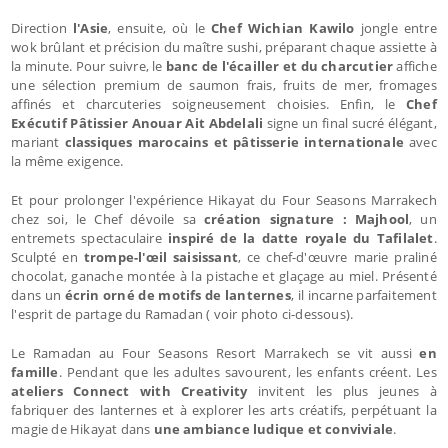
Direction
l'Asie
, ensuite, où le
Chef Wichian Kawilo
jongle entre
wok brûlant et précision du maître sushi, préparant chaque assiette à
la minute. Pour suivre, le
banc de l'écailler et du charcutier
affiche
une sélection premium de saumon frais, fruits de mer, fromages
affinés et charcuteries soigneusement choisies. Enfin, le
Chef
Exécutif Pâtissier Anouar Ait Abdelali
signe un final sucré élégant,
mariant
classiques marocains et pâtisserie internationale
avec
la même exigence.
Et pour prolonger l'expérience Hikayat du Four Seasons Marrakech
chez soi, le Chef dévoile sa
création signature : Majhool
, un
entremets spectaculaire
inspiré de la datte royale du Tafilalet
.
Sculpté en
trompe-l'œil saisissant
, ce chef-d'œuvre marie praliné
chocolat, ganache montée à la pistache et glaçage au miel. Présenté
dans un
écrin orné de motifs de lanternes
, il incarne parfaitement
l'esprit de partage du Ramadan ( voir photo ci-dessous).
Le Ramadan au Four Seasons Resort Marrakech se vit aussi
en
famille
. Pendant que les adultes savourent, les enfants créent. Les
ateliers Connect with Creativity
invitent les plus jeunes à
fabriquer des lanternes et à explorer les arts créatifs, perpétuant la
magie de Hikayat dans
une ambiance ludique et conviviale
.