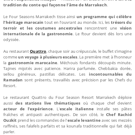
tradition du conte qui façonne l’âme de Marrakech
.
Le Four Seasons Marrakech tisse ainsi
un programme qui célèbre
l’héritage marocain
tout en l’ouvrant au monde. Ici, les
trésors du
terroir et les coutumes ancestrales
rencontrent une
vision
internationale de la gastronomie
. Le ftour devient dès lors une
odyssée.
Au restaurant
Quattro
, chaque soir au crépuscule, le buffet s’imagine
comme
un voyage à plusieurs escales
. La première met à l’honneur
la
gastronomie marocaine
. Méchouis fondants découpés minute.
Tajines mijotés avec patience. Harira parfumée. Chebbakia dorée,
sellou généreux, pastillas délicates. Les
incontournables du
Ramadan
sont présents, travaillés avec précision par les Chefs du
Resort.
Le restaurant Quattro du Four Season Resort Marrakech déploie
aussi
des stations live thématiques
où chaque chef devient
acteur de l’expérience
. L'
escale italienne
installe ses pâtes
fraîches et antipasti authentiques. De son côté, le
Chef Rachid
Ouzkit
prend les commandes de l'
escale levantine
avec ses mezzés
raffinés, ses falafels parfaits et sa kounafa traditionnelle qui fait déjà
parler.