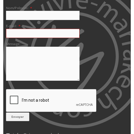
Nom/Prénom:
*
E-mail:
*
Message: