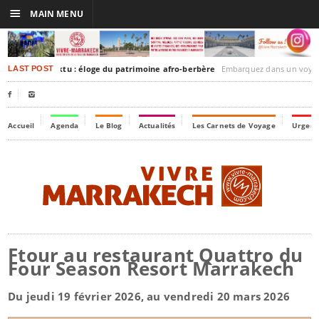
☰
MAIN MENU
akesh-Timbuktu : éloge du patrimoine afro-berbère
Embarquez dans un voyage culturel dans le temps, à
LAST POST


Accueil
Agenda
Le Blog
Actualités
Les Carnets de Voyage
Urgenc
Ftour au restaurant Quattro du
Four Season Resort Marrakech
Du jeudi 19 février 2026, au vendredi 20 mars 2026