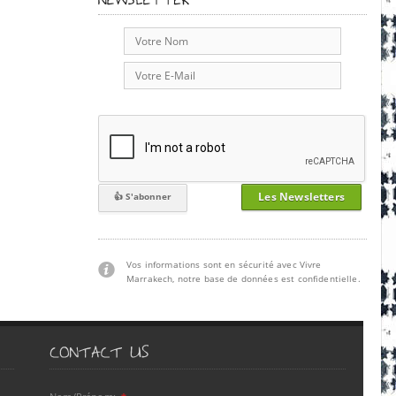
Les Newsletters
Vos informations sont en sécurité avec Vivre
Marrakech, notre base de données est confidentielle.