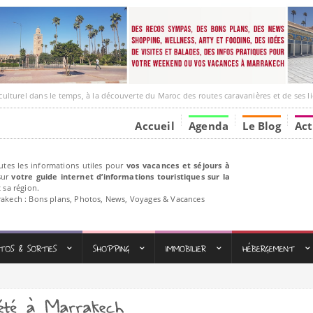
 dans le temps, à la découverte du Maroc des routes caravanières et de ses liens avec l
Accueil
Agenda
Le Blog
Act
utes les informations utiles pour
vos vacances et séjours à
ur
votre guide internet d’informations touristiques sur la
 sa région.
rakech : Bons plans, Photos, News, Voyages & Vacances