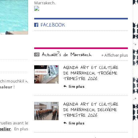
Marrakech.
+ Afficher plus
chi mouchkil »,
lire plus
haleur
!

uelles avant le
lire plus

pelier
. En plus