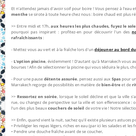
Et n'attendez jamais d'avoir soif pour boire ! Vous pensez à l'eau 
menthe
se sirote à toute heure chez nous : boire chaud est plus ré
>> Entre midi et 17h,
aux heures les plus chaudes, fuyez le sole
pourquoi pas inspirant : profitez-en pour découvrir l'un des
n
rafraîchissants
:
- Mettez vous au vert et à la fraîche lors d'un
déjeuner au bord du
-
L'option piscine
, évidemment ! D'autant qu'à Marrakech vous avez
bourses ! Afin de sélectionner la piscine qui vous séduira le plus, c
- Pour une pause
détente assurée
, pensez aussi aux
Spas
pour u
Marrakech regorge de possibilités en matière de
bien-être
et de
ri
>>
Ressortez en soirée
, lorsque le soleil décline et que la ville s
rue, ou changez de perspective sur la ville et son effervescence :
l'un des plus beaux
couchers de soleil
de votre vie ! Notre sélect
>> Enfin, quand vient la nuit, sachez qu'il existe plusieurs astuces 
• Privilégier les repas légers, riches en eau (par ici les salades et les
• Pendre une douche fraîche avant de se coucher,