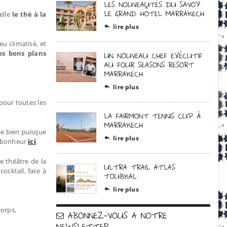
elle
le thé à la
lire plus

u climatisé, et
os bons plans
!
lire plus

pour toutes les
mbe bien puisque
lire plus

re bonheur
ici
.
e théâtre de la
ocktail, face à
lire plus

corps,