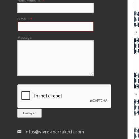
Nom/Prénom:
*
E-mail:
*
Message:
infos@vivre-marrakech.com
✉