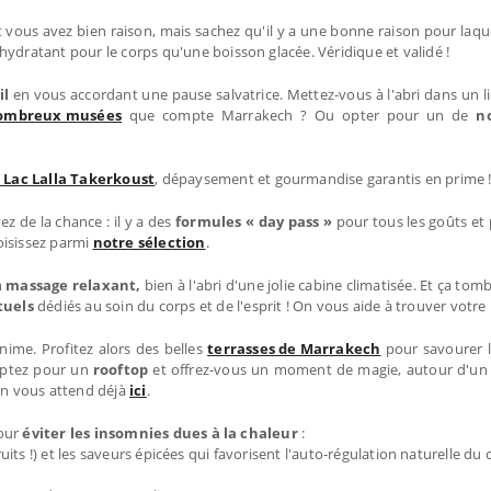
et vous avez bien raison, mais sachez qu'il y a une bonne raison pour laqu
hydratant pour le corps qu'une boisson glacée. Véridique et validé !
il
en vous accordant une pause salvatrice. Mettez-vous à l'abri dans un lie
ombreux musées
que compte Marrakech ? Ou opter pour un de
n
 Lac Lalla Takerkoust
, dépaysement et gourmandise garantis en prime 
 de la chance : il y a des
formules « day pass »
pour tous les goûts et 
hoisissez parmi
notre sélection
.
n
massage relaxant,
bien à l'abri d'une jolie cabine climatisée. Et ça to
tuels
dédiés au soin du corps et de l'esprit ! On vous aide à trouver vot
'anime. Profitez alors des belles
terrasses de Marrakech
pour savourer l
 optez pour un
rooftop
et offrez-vous un moment de magie, autour d'un c
ion vous attend déjà
ici
.
pour
éviter les insomnies dues à la chaleur
:
 fruits !) et les saveurs épicées qui favorisent l'auto-régulation naturelle du 