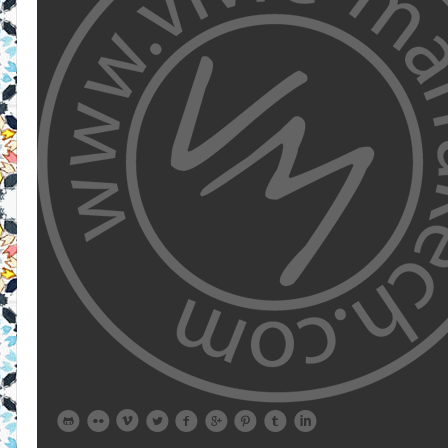








