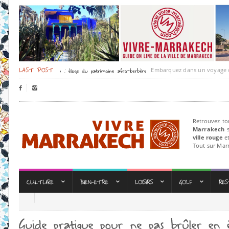
Embarquez dans un voyage culturel


Retrouvez to
Marrakech
s
ville rouge
et
Tout sur Mar