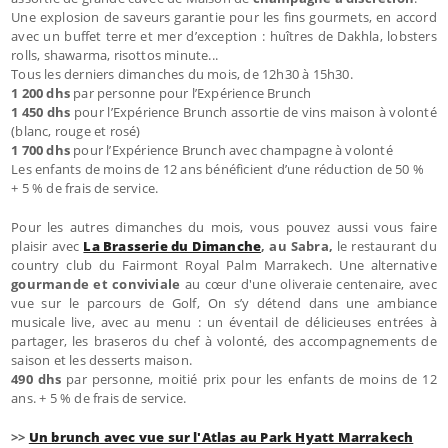
Une explosion de saveurs garantie pour les fins gourmets, en accord
avec un buffet terre et mer d’exception : huîtres de Dakhla, lobsters
rolls, shawarma, risottos minute...
Tous les derniers dimanches du mois, de 12h30 à 15h30.
1 200 dhs
par personne pour l’Expérience Brunch
1 450 dhs
pour l’Expérience Brunch assortie de vins maison à volonté
(blanc, rouge et rosé)
1 700 dhs
pour l’Expérience Brunch avec champagne à volonté
Les enfants de moins de 12 ans bénéficient d’une réduction de 50 %
+ 5 % de frais de service.
Pour les autres dimanches du mois, vous pouvez aussi vous faire
plaisir avec
La Brasserie du Dimanche
, au Sabra,
le restaurant du
country club du Fairmont Royal Palm Marrakech. Une alternative
gourmande et conviviale
au cœur d'une oliveraie centenaire, avec
vue sur le parcours de Golf, On s’y détend dans une ambiance
musicale live, avec au menu : un éventail de délicieuses entrées à
partager, les braseros du chef à volonté, des accompagnements de
saison et les desserts maison.
490 dhs
par personne, moitié prix pour les enfants de moins de 12
ans. + 5 % de frais de service.
>>
Un brunch avec vue sur l'Atlas au Park Hyatt Marrakech