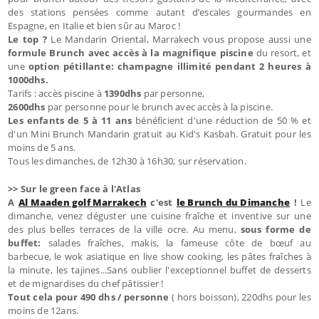
des stations pensées comme autant d’escales gourmandes en
Espagne, en Italie et bien sûr au Maroc !
Le top ?
Le Mandarin Oriental, Marrakech vous propose aussi une
formule Brunch avec accès à la magnifique piscine
du resort, et
une
option pétillante: champagne illimité pendant 2 heures à
1000dhs.
Tarifs : accès piscine à
1390dhs
par personne,
2600dhs
par personne pour le brunch avec accès à la piscine.
Les enfants de 5 à 11 ans
bénéficient d'une réduction de 50 % et
d'un Mini Brunch Mandarin gratuit au Kid's Kasbah. Gratuit pour les
moins de 5 ans.
Tous les dimanches, de 12h30 à 16h30, sur réservation.
>> Sur le green face à l'Atlas
A
Al Maaden golf Marrakech
c'est
le Brunch du Dimanche
!
Le
dimanche, venez déguster une cuisine fraîche et inventive sur une
des plus belles terraces de la ville ocre. Au menu,
sous forme de
buffet:
salades fraîches, makis, la fameuse côte de bœuf au
barbecue, le wok asiatique en live show cooking, les pâtes fraîches à
la minute, les tajines...Sans oublier l'exceptionnel buffet de desserts
et de mignardises du chef pâtissier !
Tout cela pour 490 dhs / personne
( hors boisson), 220dhs pour les
moins de 12ans.