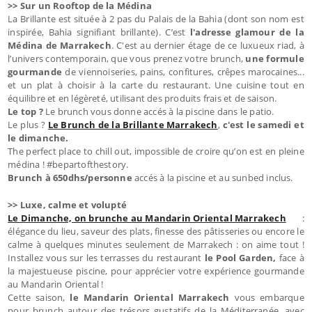
>> Sur un Rooftop de la Médina
La Brillante est située à 2 pas du Palais de la Bahia (dont son nom est
inspirée, Bahia signifiant brillante). C’est
l'adresse glamour de la
Médina de Marrakech
. C'est au dernier étage de ce luxueux riad, à
l’univers contemporain, que vous prenez votre brunch,
une formule
gourmande
de viennoiseries, pains, confitures, crêpes marocaines...
et un plat à choisir à la carte du restaurant. Une cuisine tout en
équilibre et en légèreté, utilisant des produits frais et de saison.
Le top ?
Le brunch vous donne accés à la piscine dans le patio.
Le plus ?
Le Brunch de la Brillante Marrakech
,
c'est le samedi et
le dimanche.
The perfect place to chill out, impossible de croire qu’on est en pleine
médina ! #bepartofthestory.
Brunch à 650dhs/personne
accés à la piscine et au sunbed inclus.
>> Luxe, calme et volupté
Le Dimanche, on brunche au Mandarin Oriental Marrakech
:
élégance du lieu, saveur des plats, finesse des pâtisseries ou encore le
calme à quelques minutes seulement de Marrakech : on aime tout !
Installez vous sur les terrasses du restaurant
le Pool Garden,
face à
la majestueuse piscine, pour apprécier votre expérience gourmande
au Mandarin Oriental !
Cette saison,
le Mandarin Oriental Marrakech
vous embarque
pour brunch autour des trésors gustatifs de la Méditerranée, avec