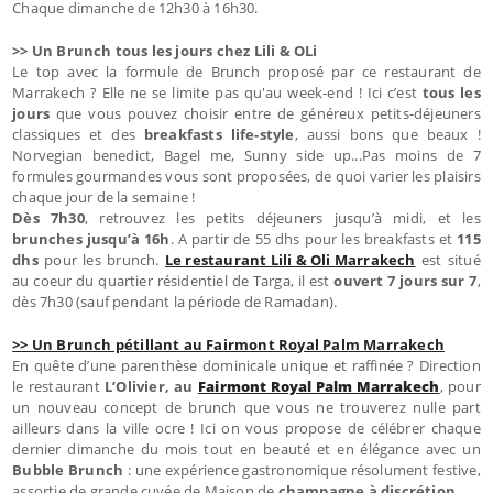
Chaque dimanche de 12h30 à 16h30.
>> Un Brunch tous les jours chez Lili & OLi
Le top avec la formule de Brunch proposé par ce restaurant de
Marrakech ? Elle ne se limite pas qu'au week-end ! Ici c’est
tous les
jours
que vous pouvez choisir entre de généreux petits-déjeuners
classiques et des
breakfasts life-style
, aussi bons que beaux !
Norvegian benedict, Bagel me, Sunny side up...Pas moins de 7
formules gourmandes vous sont proposées, de quoi varier les plaisirs
chaque jour de la semaine !
Dès 7h30
, retrouvez les petits déjeuners jusqu’à midi, et les
brunches jusqu’à 16h
. A partir de 55 dhs pour les breakfasts et
115
dhs
pour les brunch.
Le restaurant Lili & Oli Marrakech
est situé
au coeur du quartier résidentiel de Targa, il est
ouvert 7 jours sur 7
,
dès 7h30 (sauf pendant la période de Ramadan).
>> Un Brunch pétillant au Fairmont Royal Palm Marrakech
En quête d’une parenthèse dominicale unique et raffinée ? Direction
le restaurant
L’Olivier, au
Fairmont Royal Palm Marrakech
, pour
un nouveau concept de brunch que vous ne trouverez nulle part
ailleurs dans la ville ocre ! Ici on vous propose de célébrer chaque
dernier dimanche du mois tout en beauté et en élégance avec un
Bubble Brunch
: une expérience gastronomique résolument festive,
assortie de grande cuvée de Maison de
champagne à discrétion
.