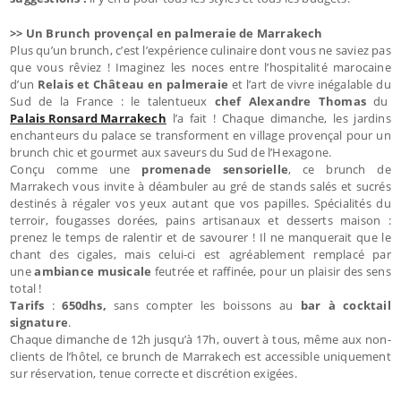
>> Un Brunch provençal en palmeraie de Marrakech
Plus qu’un brunch, c’est l’expérience culinaire dont vous ne saviez pas
que vous rêviez ! Imaginez les noces entre l’hospitalité marocaine
d’un
Relais et Château en palmeraie
et l’art de vivre inégalable du
Sud de la France : le talentueux
chef Alexandre Thomas
du
Palais Ronsard Marrakech
l’a fait ! Chaque dimanche, les jardins
enchanteurs du palace se transforment en village provençal pour un
brunch chic et gourmet aux saveurs du Sud de l’Hexagone.
Conçu comme une
promenade sensorielle
, ce brunch de
Marrakech vous invite à déambuler au gré de stands salés et sucrés
destinés à régaler vos yeux autant que vos papilles. Spécialités du
terroir, fougasses dorées, pains artisanaux et desserts maison :
prenez le temps de ralentir et de savourer ! Il ne manquerait que le
chant des cigales, mais celui-ci est agréablement remplacé par
une
ambiance musicale
feutrée et raffinée, pour un plaisir des sens
total !
Tarifs
:
650dhs,
sans compter les boissons au
bar à cocktail
signature
.
Chaque dimanche de 12h jusqu’à 17h, ouvert à tous, même aux non-
clients de l’hôtel, ce brunch de Marrakech est accessible uniquement
sur réservation, tenue correcte et discrétion exigées.