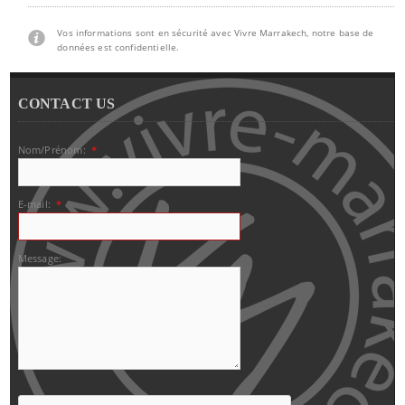
Vos informations sont en sécurité avec Vivre Marrakech, notre base de
données est confidentielle.
CONTACT US
Nom/Prénom:
*
E-mail:
*
Message: