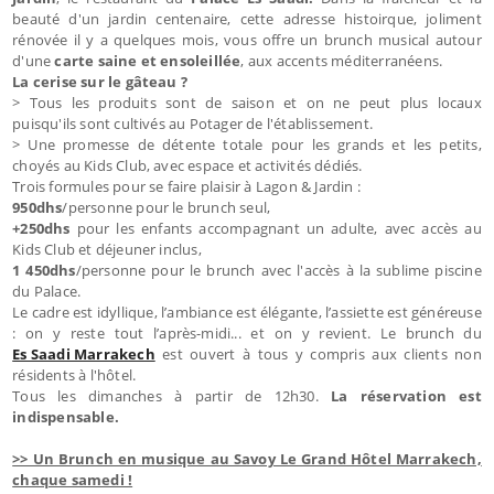
beauté d'un jardin centenaire, cette adresse histoirque, joliment
rénovée il y a quelques mois, vous offre un brunch musical autour
d'une
carte saine et ensoleillée
, aux accents méditerranéens.
La cerise sur le gâteau ?
>
Tous les produits sont de saison et on ne peut plus locaux
puisqu'ils sont cultivés au Potager de l'établissement.
> Une promesse de détente totale pour les grands et les petits,
choyés au Kids Club, avec espace et activités dédiés.
Trois formules pour se faire plaisir à Lagon & Jardin :
950dhs
/personne pour le brunch seul,
+250dhs
pour les enfants accompagnant un adulte, avec accès au
Kids Club et déjeuner inclus,
1 450dhs
/personne pour le brunch avec l'accès à la sublime piscine
du Palace.
Le cadre est idyllique, l’ambiance est élégante, l’assiette est généreuse
: on y reste tout l’après-midi... et on y revient. Le brunch du
Es Saadi Marrakech
est ouvert à tous y compris aux clients non
résidents à l'hôtel.
Tous les dimanches à partir de 12h30.
La réservation est
indispensable.
>> Un Brunch en musique au Savoy Le Grand Hôtel Marrakech,
chaque samedi !