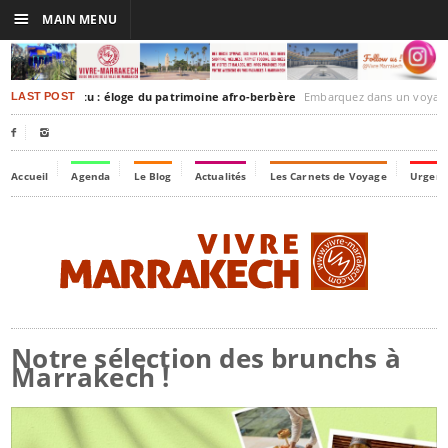
☰
MAIN MENU
kesh-Timbuktu : éloge du patrimoine afro-berbère
Embarquez dans un voyage culturel dans le temps, à l
LAST POST


Accueil
Agenda
Le Blog
Actualités
Les Carnets de Voyage
Urgenc
Notre sélection des brunchs à
Marrakech !