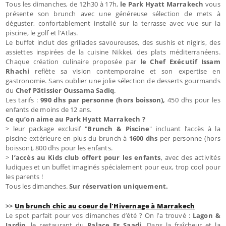
Tous les dimanches, de 12h30 à 17h,
le Park Hyatt Marrakech
vous
présente son brunch avec une généreuse sélection de mets à
déguster, confortablement installé sur la terrasse avec vue sur la
piscine, le golf et l'Atlas.
Le buffet inclut des grillades savoureuses, des sushis et nigiris, des
assiettes inspirées de la cuisine Nikkei, des plats méditerranéens.
Chaque création culinaire proposée par
le Chef Exécutif Issam
Rhachi
reflète sa vision contemporaine et son expertise en
gastronomie. Sans oublier une jolie sélection de desserts gourmands
du
Chef Pâtissier Oussama Sadiq
.
Les tarifs :
990 dhs par personne (hors boisson),
450 dhs pour les
enfants de moins de 12 ans.
Ce qu’on aime au Park Hyatt Marrakech ?
> leur package exclusif "
Brunch & Piscine
" incluant l’accès à la
piscine extérieure en plus du brunch à
1600 dhs
per personne (hors
boisson),
800 dhs pour les enfants.
>
l’accès au Kids club offert pour les enfants
, avec des activités
ludiques et un buffet imaginés spécialement pour eux, trop cool pour
les parents !
Tous les dimanches.
Sur réservation uniquement.
>>
Un brunch chic au coeur de l'Hivernage à Marrakech
Le spot parfait pour vos dimanches d’été ? On l’a trouvé :
Lagon &
Jardin
, le restaurant du
Palace Es Saadi.
Dans la fraîcheur et la