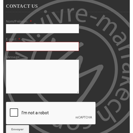
CONTACT US
Nom/Prénom:
*
E-mail:
*
Message: