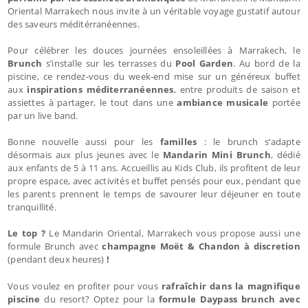
Oriental Marrakech nous invite à un véritable voyage gustatif autour
des saveurs méditérranéennes.
Pour célébrer les douces journées ensoleillées à Marrakech, le
Brunch
s’installe sur les terrasses du
Pool Garden
. Au bord de la
piscine, ce rendez-vous du week-end mise sur un généreux buffet
aux
inspirations méditerranéennes
, entre produits de saison et
assiettes à partager, le tout dans une
ambiance musicale
portée
par un live band.
Bonne nouvelle aussi pour les
familles
: le brunch s’adapte
désormais aux plus jeunes avec le
Mandarin Mini Brunch
, dédié
aux enfants de 5 à 11 ans. Accueillis au Kids Club, ils profitent de leur
propre espace, avec activités et buffet pensés pour eux, pendant que
les parents prennent le temps de savourer leur déjeuner en toute
tranquillité.
Le top ?
Le Mandarin Oriental, Marrakech vous propose aussi une
formule Brunch avec
c
hampagne Moët & Chandon à discretion
(pendant deux heures)
!
Vous voulez en profiter pour vous
rafraîchir dans la magnifique
piscine
du resort? Optez pour la
formule Daypass brunch avec