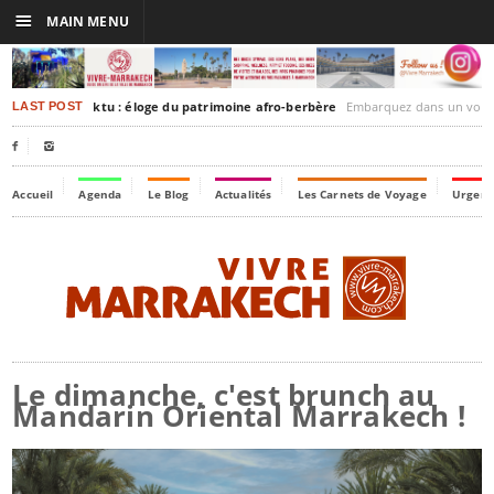
☰
MAIN MENU
rakesh-Timbuktu : éloge du patrimoine afro-berbère
Embarquez dans un voyage culturel dans le temps,
LAST POST


Accueil
Agenda
Le Blog
Actualités
Les Carnets de Voyage
Urgenc
Le dimanche, c'est brunch au
Mandarin Oriental Marrakech !