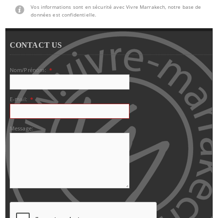
Vos informations sont en sécurité avec Vivre Marrakech, notre base de
données est confidentielle.
CONTACT US
Nom/Prénom:
*
E-mail:
*
Message: