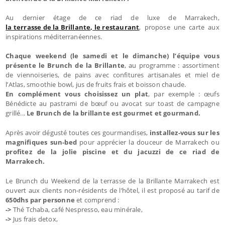
Au dernier étage de ce riad de luxe de Marrakech,
la terrasse de la Brillante, le restaurant
, propose une carte aux
inspirations méditerranéennes.
Chaque weekend (le samedi et le dimanche) l’équipe vous
présente le Brunch de la Brillante
, au programme : assortiment
de viennoiseries, de pains avec confitures artisanales et miel de
l’Atlas, smoothie bowl, jus de fruits frais et boisson chaude.
En complément vous choisissez un plat
, par exemple : œufs
Bénédicte au pastrami de bœuf ou avocat sur toast de campagne
grillé...
Le Brunch de la brillante est gourmet et gourmand.
Après avoir dégusté toutes ces gourmandises,
installez-vous sur les
magnifiques sun-bed
pour apprécier la douceur de Marrakech ou
profitez de la jolie piscine et du jacuzzi de ce riad de
Marrakech.
Le Brunch du Weekend de la terrasse de la Brillante Marrakech est
ouvert aux clients non-résidents de l’hôtel, il est proposé au tarif de
650dhs par personne
et comprend :
->
Thé Tchaba, café Nespresso, eau minérale,
->
Jus frais detox,