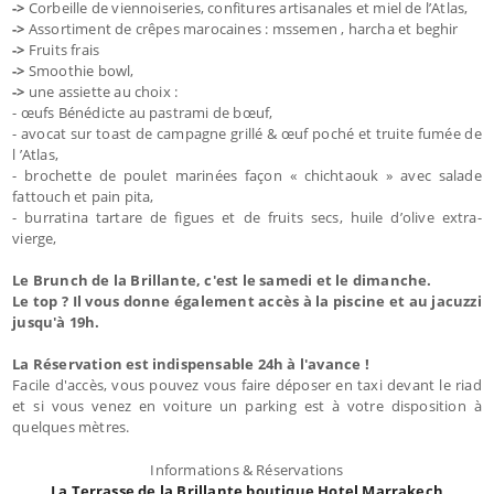
->
Corbeille de viennoiseries, confitures artisanales et miel de l’Atlas,
->
Assortiment de crêpes marocaines : mssemen , harcha et beghir
->
Fruits frais
->
Smoothie bowl,
->
une assiette au choix :
- œufs Bénédicte au pastrami de bœuf,
- avocat sur toast de campagne grillé & œuf poché et truite fumée de
l ’Atlas,
- brochette de poulet marinées façon « chichtaouk » avec salade
fattouch et pain pita,
- burratina tartare de figues et de fruits secs, huile d’olive extra-
vierge,
Le Brunch de la Brillante, c'est le samedi et le dimanche.
Le top ? Il vous donne également accès à la piscine et au jacuzzi
jusqu'à 19h.
La Réservation est indispensable 24h à l'avance !
Facile d'accès, vous pouvez vous faire déposer en taxi devant le riad
et si vous venez en voiture un parking est à votre disposition à
quelques mètres.
Informations & Réservations
La Terrasse de la Brillante boutique Hotel Marrakech