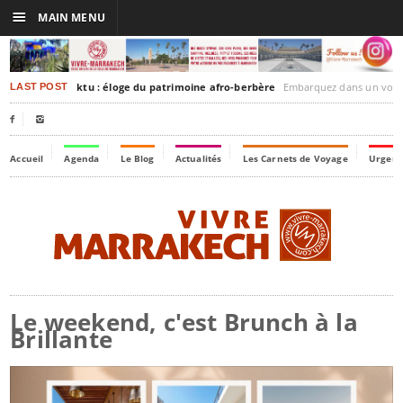
☰
MAIN MENU
rakesh-Timbuktu : éloge du patrimoine afro-berbère
Embarquez dans un voyage culturel dans le temps,
LAST POST


Accueil
Agenda
Le Blog
Actualités
Les Carnets de Voyage
Urgenc
Le weekend, c'est Brunch à la
Brillante