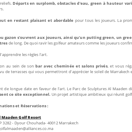
reliefs.
Départs en surplomb, obstacles d'eau, green à hauteur var
rs.
tout en restant plaisant et abordable
pour tous les joueurs. La pro
 ou gazon s'ouvrent aux joueurs, ainsi qu'un putting green, un gre
tres
de long. De quoi ravir les golfeur amateurs comme les joueurs confi
pprendre les règles l'art.
sion au sein de son
bar avec cheminée et salons privés
, et vous ré
vu de terrasses qui vous permettront d'apprécier le soleil de Marrakech 
de longue date en faveur de l'art. Le Parc de Sculptures Al Maaden di
sent ce site exceptionnel.
Un projet artistique ambitieux qui réunit golf
mations et Réservations :
l Maaden Golf Resort
- BP 3282 - Dyour Chouhada- 40012 Marrakech
 golfalmaaden@alliances.co.ma