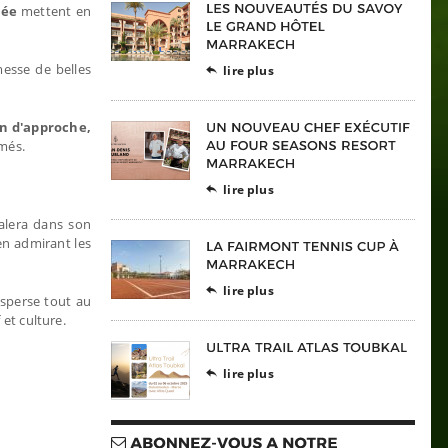
iée
mettent en
messe de belles
lire plus

en d'approche,
rmés.
lire plus

galera dans son
en admirant les
lire plus

sperse tout au
 et culture.
lire plus
