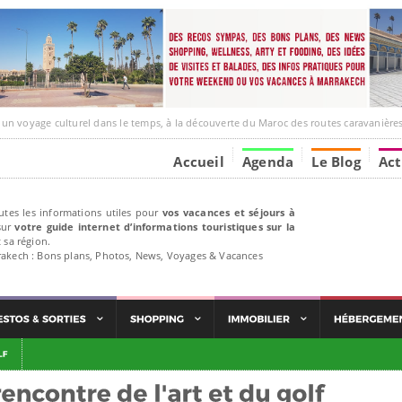
ge culturel dans le temps, à la découverte du Maroc des routes caravanières et de ses liens ave
Accueil
Agenda
Le Blog
Act
utes les informations utiles pour
vos vacances et séjours à
ur
votre guide internet d’informations touristiques sur la
 sa région.
rakech : Bons plans, Photos, News, Voyages & Vacances