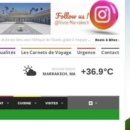
c l’Afrique de l’Ouest, grâce à l’espace Marrakesh-Tumbuktu.
ualités
Les Carnets de Voyage
Urgence
Contact
+36.9°C
WEATHER REPORT
MARRAKECH, MA