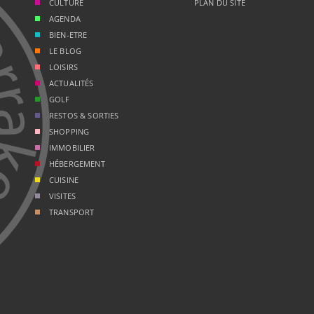
CULTURE
PLAN DU SITE
AGENDA
BIEN-ETRE
LE BLOG
LOISIRS
ACTUALITÉS
GOLF
RESTOS & SORTIES
SHOPPING
IMMOBILIER
HÉBERGEMENT
CUISINE
VISITES
TRANSPORT