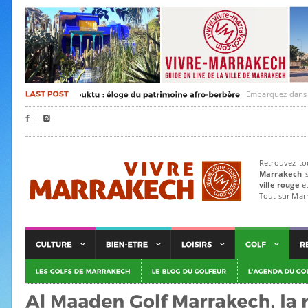
Embarquez dans un voya


Retrouvez to
Marrakech
s
ville rouge
et
Tout sur Mar