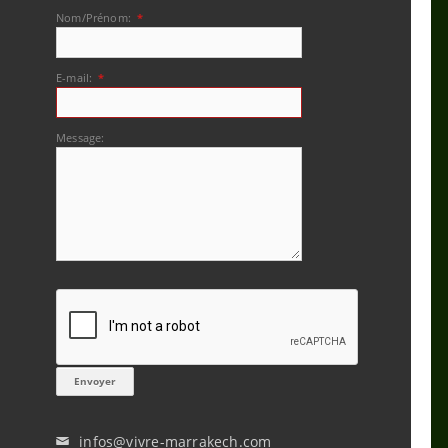
Nom/Prénom:
*
E-mail:
*
Message:
infos@vivre-marrakech.com
✉