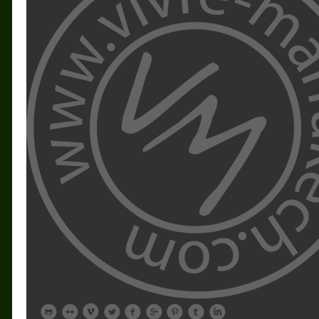








