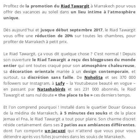
Profitez de
la promotion du
Riad Tawargit
à Marrakech pour vous
offrir des vacances au soleil dans
un lieu intime à l'atmosphère
unique
.
Dès aujourd'hui et
jusque début septembre 2017
, le Riad Tawargit
vous offre une
réduction de 20%
sur toutes les chambres, pour
profiter de Marrakech à petit prix.
Le Riad Tawargit, ça vous dit quelque chose ? C'est normal ! Depuis
son ouverture
le Riad Tawargit a reçu des bloggeuses du monde
entier
qui ont toutes craqué pour son
atmosphère chaleureuse
,
sa
décoration orientale
mariée à un
design contemporain
, et
surtout, sa
discrétion sans faille
. De
Noholita
et ses 370 000
followers sur Instagram, à
Lufy
– la Youtubeuse beauté en vogue –
en passant par
Natashabirds
et ses 231 000 abonnés, le Riad
Tawargit et sans nul doute
« the place to be »
ces derniers temps.
Et l'on comprend pourquoi ! Installé dans le quartier Douar Graoua
de la médina de Marrakech,
à
5 minutes des souks
et de la place
Jemaa el Fna, le Riad Tawargit a tout pour plaire. Son charme discret
réside certainement dans ses
2 patios aux ambiances différentes
,
dont l'un comporte
un jacuzzi
qui n'attend que vous pour vous
détendre après vos folles journées dans les souks de Marrakech.