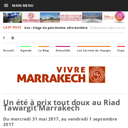
☰
MAIN MENU
rakesh-Timbuktu : éloge du patrimoine afro-berbère
Embarquez dans un voyage culturel dans le temps
LAST POST


Accueil
Agenda
Le Blog
Actualités
Les Carnets de Voyage
Urgenc
Un été à prix tout doux au Riad
Tawargit Marrakech
Du mercredi 31 mai 2017, au vendredi 1 septembre
2017