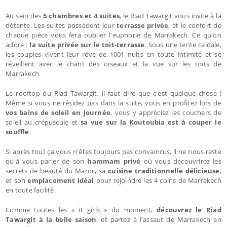
Au sein des
5 chambres et 4 suites
, le Riad Tawargit vous invite à la
détente. Les suites possèdent leur
terrasse privée
, et le confort de
chaque pièce vous fera oublier l'euphorie de Marrakech. Ce qu'on
adore :
la suite privée sur le toit-terrasse
. Sous une tente caïdale,
les couples vivent leur rêve de 1001 nuits en toute intimité et se
réveillent avec le chant des oiseaux et la vue sur les toits de
Marrakech.
Le rooftop du Riad Tawargit, il faut dire que c'est quelque chose !
Même si vous ne résidez pas dans la suite, vous en profitez lors de
vos bains de soleil en journée
, vous y appréciez les couchers de
soleil au crépuscule et
sa vue sur la Koutoubia est à couper le
souffle
.
Si après tout ça vous n'êtes toujours pas convaincus, il ne nous reste
qu'à vous parler de son
hammam privé
où vous découvrirez les
secrets de beauté du Maroc, sa
cuisine traditionnelle délicieuse
,
et son
emplacement idéal
pour rejoindre les 4 coins de Marrakech
en toute facilité.
Comme toutes les « it girls » du moment,
découvrez le Riad
Tawargit à la belle saison
, et partez à l'assaut de Marrakech en