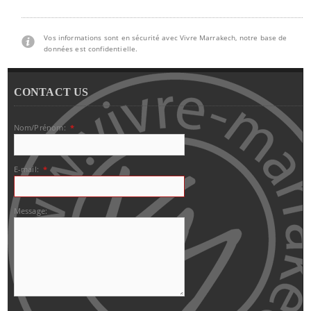
Vos informations sont en sécurité avec Vivre Marrakech, notre base de
données est confidentielle.
CONTACT US
Nom/Prénom:
*
E-mail:
*
Message: