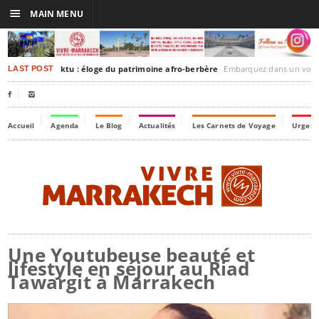
☰
MAIN MENU
rakesh-Timbuktu : éloge du patrimoine afro-berbère
Embarquez dans un voyage culturel dans le temps,
LAST POST


Accueil
Agenda
Le Blog
Actualités
Les Carnets de Voyage
Urgenc
Une Youtubeuse beauté et
lifestyle en séjour au Riad
Tawargit à Marrakech