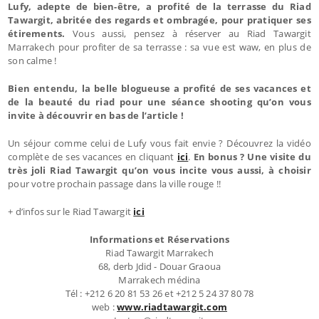
Lufy, adepte de bien-être, a profité de la terrasse du Riad
Tawargit, abritée des regards et ombragée, pour pratiquer ses
étirements.
Vous aussi, pensez à réserver au Riad Tawargit
Marrakech pour profiter de sa terrasse : sa vue est waw, en plus de
son calme !
Bien entendu, la belle blogueuse a profité de ses vacances et
de la beauté du riad pour une séance shooting qu’on vous
invite à découvrir en bas de l’article !
Un séjour comme celui de Lufy vous fait envie ? Découvrez la vidéo
complète de ses vacances en cliquant
ici
.
En bonus ? Une visite du
très joli Riad Tawargit qu’on vous incite vous aussi, à choisir
pour votre prochain passage dans la ville rouge !!
+ d’infos sur le Riad Tawargit
ici
Informations et Réservations
Riad Tawargit Marrakech
68, derb Jdid - Douar Graoua
Marrakech médina
Tél : +212 6 20 81 53 26 et +212 5 24 37 80 78
web :
www.riadtawargit.com