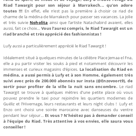
Riad Tawargit pour son séjour à Marrakech... qu’on adore
toutes !!!
En effet, elle n’est pas la première à choisir ce riad de
charme de la médina de Marrakech pour passer ses vacances. La jolie
et très suivie
Noholita
ainsi que l’artiste Natachabird avaient, elles
aussi, fait ce choix…
Vous l’aurez compris, le Riad Tawargit est un
riad branché et très apprécié des fashionnistas !
Lufy aussi a particulièrement apprécié le Riad Tawargit !
Idéalement situé à quelques minutes de la célèbre Place Jemaa el Fna,
elle a pu partir visiter les souks à pied et notamment découvrir les
immenses et curieux magasins d’épices.
La localisation du Riad en
médina, a aussi permis à Lufy et à son Homme, également très
suivi avec près de 200.000 abonnés sur insta (@Enzovoort9), de
sortir pour profiter de la ville la nuit sans encombre.
Le riad
Tawargit se trouve à quelques mètres d’une petite place où vous
pouvez prendre le taxi pour rejoindre les quartiers modernes de
Guéliz et l’Hivernage, leurs restaurants et leurs night clubs ! Lufy et
Enzo ont choisi une soirée marocaine avec danseuses du ventre
pendant leur séjour…
Et vous ? N’hésitez pas à demander conseil
à l’équipe du Riad. Très attentive à vos envies, elle saura vous
conseiller !