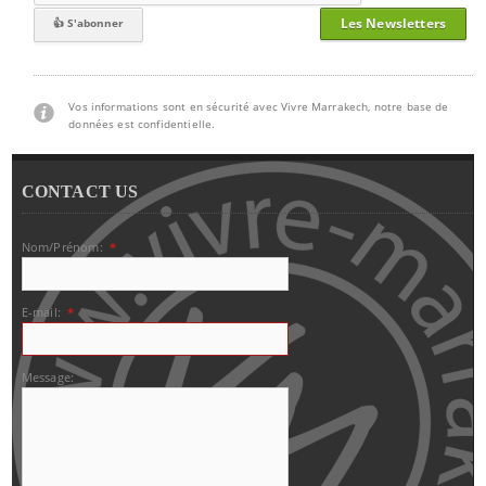
Les Newsletters
Vos informations sont en sécurité avec Vivre Marrakech, notre base de
données est confidentielle.
CONTACT US
Nom/Prénom:
*
E-mail:
*
Message: