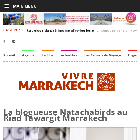
☰
MAIN MENU
akesh-Timbuktu : éloge du patrimoine afro-berbère
Embarquez dans un voyage culturel dans le temps, à
LAST POST


Accueil
Agenda
Le Blog
Actualités
Les Carnets de Voyage
Urgenc
La blogueuse Natachabirds au
Riad Tawargit Marrakech