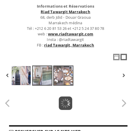
Informations et Réservations
Riad Tawargit Marrakech
68, derb Jdid - Douar Graoua
Marrakech médina
Tél : +212 6 20 81 53 26 et +212 5 24 37 80 78
web :
www.riadtawargit.com
Insta : @riadtawargit
FB :
riad Tawargit, Marrakech