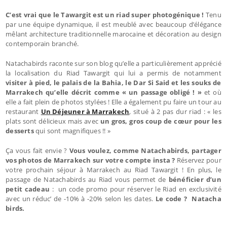
C’est vrai que le Tawargit est un riad super photogénique !
Tenu
par une équipe dynamique, il est meublé avec beaucoup d’élégance
mêlant architecture traditionnelle marocaine et décoration au design
contemporain branché.
Natachabirds raconte sur son blog qu’elle a particulièrement apprécié
la localisation du Riad Tawargit qui lui a permis de notamment
visiter à pied, le palais de la Bahia, le Dar Si Said et les souks de
Marrakech qu’elle décrit comme « un passage obligé ! »
et où
elle a fait plein de photos stylées ! Elle a également pu faire un tour au
restaurant
Un Déjeuner à Marrakech
, situé à 2 pas dur riad : « les
plats sont délicieux mais avec
un gros, gros coup de cœur pour les
desserts
qui sont magnifiques !! »
Ça vous fait envie ?
Vous voulez, comme Natachabirds, partager
vos photos de Marrakech sur votre compte insta ?
Réservez pour
votre prochain séjour à Marrakech au Riad Tawargit ! En plus, le
passage de Natachabirds au Riad vous permet de
bénéficier d’un
petit cadeau
: un code promo pour réserver le Riad en exclusivité
avec un réduc’ de -10% à -20% selon les dates.
Le code ? Natacha
birds.