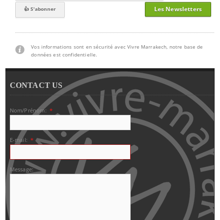
Les Newsletters
Vos informations sont en sécurité avec Vivre Marrakech, notre base de
données est confidentielle.
CONTACT US
Nom/Prénom:
*
E-mail:
*
Message: