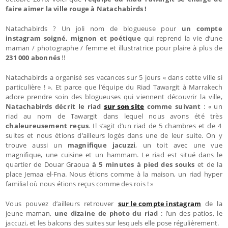
faire aimer la ville rouge à Natachabirds !
Natachabirds ? Un joli nom de blogueuse pour
un compte
instagram soigné, mignon et poétique
qui reprend la vie d’une
maman / photographe / femme et illustratrice pour plaire à plus de
231 000 abonnés
!!
Natachabirds a organisé ses vacances sur 5 jours « dans cette ville si
particulière ! ». Et parce que l’équipe du Riad Tawargit à Marrakech
adore prendre soin des blogueuses qui viennent découvrir la ville,
Natachabirds décrit le riad
sur son site
comme suivant
: « un
riad au nom de Tawargit dans lequel nous avons été très
chaleureusement reçus
. Il s’agit d’un riad de 5 chambres et de 4
suites et nous étions d’ailleurs logés dans une de leur suite. On y
trouve aussi un
magnifique jacuzzi
, un toit avec une vue
magnifique, une cuisine et un hammam. Le riad est situé dans le
quartier de Douar Graoua
à 5 minutes à pied des souks
et de la
place Jemaa el-Fna. Nous étions comme à la maison, un riad hyper
familial où nous étions reçus comme des rois ! »
Vous pouvez d’ailleurs retrouver
sur le compte instagram
de la
jeune maman,
une dizaine de photo du riad
: l’un des patios, le
jaccuzi, et les balcons des suites sur lesquels elle pose régulièrement.