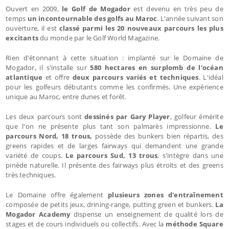
Ouvert en 2009,
le Golf de Mogador
est devenu en très peu de
temps
un incontournable des golfs au Maroc
. L'année suivant son
ouverture, il est
classé parmi les 20 nouveaux parcours les plus
excitants
du monde par le Golf World Magazine.
Rien d'étonnant à cette situation : implanté sur le Domaine de
Mogador, il s'installe sur
580 hectares en surplomb de l'océan
atlantique
et offre
deux parcours variés et techniques
. L'idéal
pour les golfeurs débutants comme les confirmés. Une expérience
unique au Maroc, entre dunes et forêt.
Les deux parcours sont
dessinés par Gary Player
, golfeur émérite
que l'on ne présente plus tant son palmarès impressionne.
Le
parcours Nord, 18 trous,
possède des bunkers bien répartis, des
greens rapides et de larges fairways qui demandent une grande
variété de coups.
Le parcours Sud, 13 trous
, s'intègre dans une
pinède naturelle. Il présente des fairways plus étroits et des greens
très techniques.
Le Domaine offre également
plusieurs zones d'entraînement
composée de petits jeux, drining-range, putting green et bunkers.
La
Mogador Academy
dispense un enseignement de qualité lors de
stages et de cours individuels ou collectifs. Avec la
méthode Square