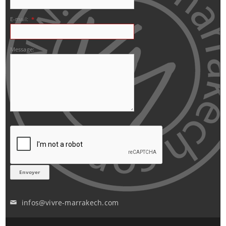
E-mail:
*
Message:
infos@vivre-marrakech.com
✉