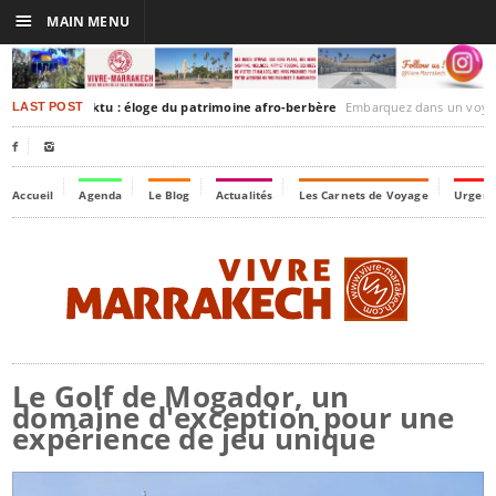
☰
MAIN MENU
akesh-Timbuktu : éloge du patrimoine afro-berbère
Embarquez dans un voyage culturel dans le temps,
LAST POST


Accueil
Agenda
Le Blog
Actualités
Les Carnets de Voyage
Urgenc
Le Golf de Mogador, un
domaine d'exception pour une
expérience de jeu unique