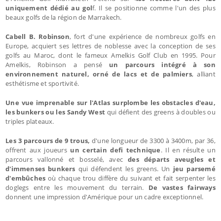
uniquement dédié au gol
f. Il se positionne comme l'un des plus
beaux golfs de la région de Marrakech.
Cabell B. Robinson
, fort d'une expérience de nombreux golfs en
Europe, acquiert ses lettres de noblesse avec la conception de ses
golfs au Maroc, dont le fameux Amelkis Golf Club en 1995. Pour
Amelkis, Robinson a pensé
un parcours intégré à son
environnement naturel, orné de lacs et de palmiers
, alliant
esthétisme et sportivité.
Une vue imprenable sur l'Atlas surplombe les obstacles d'eau,
les bunkers ou les Sandy West
qui défient des greens à doubles ou
triples plateaux.
Les 3 parcours de 9 trous,
d'une longueur de 3300 à 3400m, par 36,
offrent aux joueurs
un certain defi technique
. Il en résulte un
parcours vallonné et bosselé, avec
des départs aveugles et
d'immenses bunkers
qui défendent les greens. Un
jeu parsemé
d'embûches
où chaque trou diffère du suivant et fait serpenter les
doglegs entre les mouvement du terrain.
De vastes fairways
donnent une impression d'Amérique pour un cadre exceptionnel.