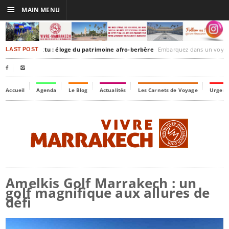
☰
MAIN MENU
akesh-Timbuktu : éloge du patrimoine afro-berbère
Embarquez dans un voyage culturel dans le temps, à
LAST POST


Accueil
Agenda
Le Blog
Actualités
Les Carnets de Voyage
Urgenc
Amelkis Golf Marrakech : un
golf magnifique aux allures de
défi