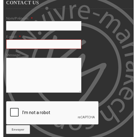
CONTACT US
Nom/Prénom:
*
E-mail:
*
Message: