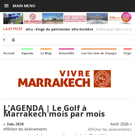
☰
MAIN MENU
rrakesh-Timbuktu : éloge du patrimoine afro-berbère
Embarquez dans un voyage culturel dans le tem
LAST POST


Accueil
Agenda
Le Blog
Actualités
Les Carnets de Voyage
Urgenc
L'AGENDA | Le Golf à
Marrakech mois par mois
Août 2026 »
« Juin 2026
Afficher les événements
Afficher les événements