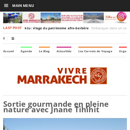
☰
MAIN MENU
rakesh-Timbuktu : éloge du patrimoine afro-berbère
Embarquez dans un voyage culturel dans le temps
LAST POST


Accueil
Agenda
Le Blog
Actualités
Les Carnets de Voyage
Urgenc
Sortie gourmande en pleine
nature avec Jnane Tihihit