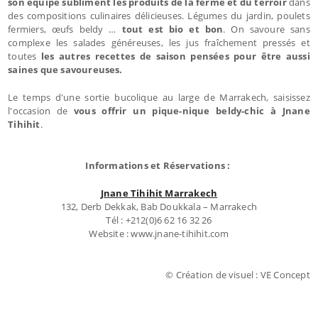
son équipe subliment les produits de la ferme et du terroir
dans
des compositions culinaires délicieuses. Légumes du jardin, poulets
fermiers, œufs beldy …
tout est bio et bon
. On savoure sans
complexe les salades généreuses, les jus fraîchement pressés et
toutes
les autres recettes de saison pensées pour être aussi
saines que savoureuses.
Le temps d'une sortie bucolique au large de Marrakech, saisissez
l'occasion de
vous offrir un pique-nique beldy-chic à Jnane
Tihihit
.
Informations et Réservations :
Jnane Tihihit Marrakech
132, Derb Dekkak, Bab Doukkala – Marrakech
Tél : +212(0)6 62 16 32 26
Website : www.jnane-tihihit.com
© Création de visuel : VE Concept