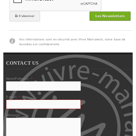
Les Newsletters
Vos informations sont en sécurité avec Vivre Marrakech, notre base de
données est confidentielle.
CONTACT US
Nom/Prénom:
*
E-mail:
*
Message: