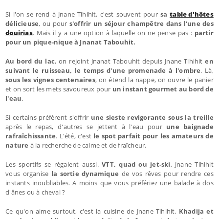
Si l'on se rend à Jnane Tihihit, c'est souvent pour
sa
table d'hôtes
délicieuse
, ou pour
s'offrir un séjour champêtre dans l'une des
douirias
. Mais il y a une option à laquelle on ne pense pas :
partir
pour un pique-nique à Jnanat Tabouhit.
Au bord du lac
, on rejoint Jnanat Tabouhit depuis Jnane Tihihit
en
suivant le ruisseau, le temps d'une promenade à l'ombre
. Là,
sous les vignes centenaires
, on étend la nappe, on ouvre le panier
et on sort les mets savoureux pour
un instant gourmet au bord de
l'eau
.
Si certains préfèrent s'offrir
une sieste revigorante sous la treille
après le repas, d'autres se jettent à l'eau pour
une baignade
rafraîchissante
. L'été, c'est
le spot parfait pour les amateurs de
nature
à la recherche de calme et de fraîcheur.
Les sportifs se régalent aussi.
VTT, quad ou jet-ski
, Jnane Tihihit
vous organise
la sortie dynamique
de vos rêves pour rendre ces
instants inoubliables. A moins que vous préfériez une balade à dos
d'ânes ou à cheval ?
Ce qu'on aime surtout, c'est la cuisine de Jnane Tihihit.
Khadija et