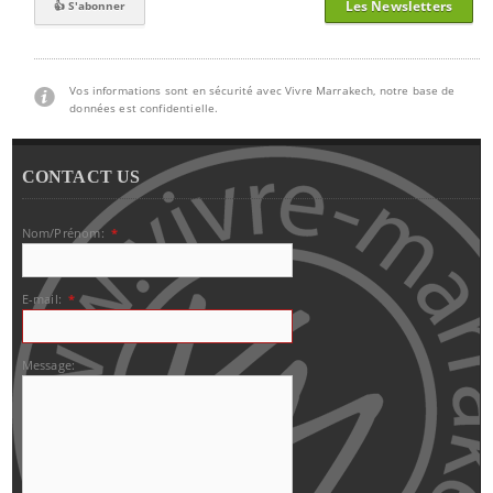
Les Newsletters
Vos informations sont en sécurité avec Vivre Marrakech, notre base de
données est confidentielle.
CONTACT US
Nom/Prénom:
*
E-mail:
*
Message: