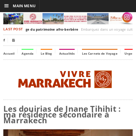
☰
MAIN MENU
imbuktu : éloge du patrimoine afro-berbère
Embarquez dans un voyage culturel dans le temps, à la découverte
LAST POST


Accueil
Agenda
Le Blog
Actualités
Les Carnets de Voyage
Urgenc
Les douirias de Jnane Tihihit :
ma résidence secondaire à
Marrakech