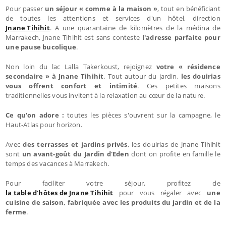
Pour passer
un séjour « comme à la maison »
, tout en bénéficiant
de toutes les attentions et services d'un hôtel, direction
Jnane Tihihit
. A une quarantaine de kilomètres de la médina de
Marrakech, Jnane Tihihit est sans conteste
l'adresse parfaite pour
une pause bucolique
.
Non loin du lac Lalla Takerkoust, rejoignez
votre « résidence
secondaire » à Jnane Tihihit
. Tout autour du jardin,
les douirias
vous offrent confort et intimité
. Ces petites maisons
traditionnelles vous invitent à la relaxation au cœur de la nature.
Ce qu'on adore :
toutes les pièces s'ouvrent sur la campagne, le
Haut-Atlas pour horizon.
Avec
des terrasses et jardins privés
, les douirias de Jnane Tihihit
sont
un avant-goût du Jardin d'Eden
dont on profite en famille le
temps des vacances à Marrakech.
Pour faciliter votre séjour, profitez de
la table d'hôtes de Jnane Tihihit
pour vous régaler avec
une
cuisine de saison, fabriquée avec les produits du jardin et de la
ferme
.