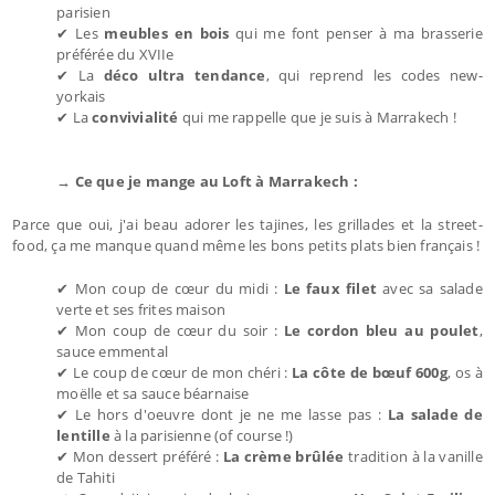
parisien
✔ Les
meubles en bois
qui me font penser à ma brasserie
préférée du XVIIe
✔ La
déco ultra tendance
, qui reprend les codes new-
yorkais
✔ La
convivialité
qui me rappelle que je suis à Marrakech !
→ Ce que je mange au Loft à Marrakech :
Parce que oui, j'ai beau adorer les tajines, les grillades et la street-
food, ça me manque quand même les bons petits plats bien français !
✔ Mon coup de cœur du midi :
Le faux filet
avec sa salade
verte et ses frites maison
✔ Mon coup de cœur du soir :
Le cordon bleu au poulet
,
sauce emmental
✔ Le coup de cœur de mon chéri :
La côte de bœuf 600g
, os à
moëlle et sa sauce béarnaise
✔ Le hors d'oeuvre dont je ne me lasse pas :
La salade de
lentille
à la parisienne (of course !)
✔ Mon dessert préféré :
La crème brûlée
tradition à la vanille
de Tahiti