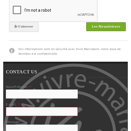
Les Newsletters
Vos informations sont en sécurité avec Vivre Marrakech, notre base de
données est confidentielle.
CONTACT US
Nom/Prénom:
*
E-mail:
*
Message: