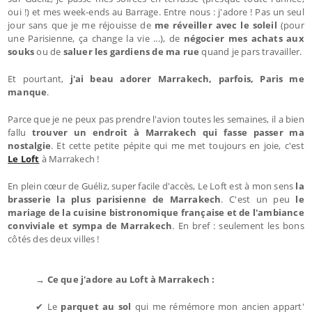
oui !) et mes week-ends au Barrage. Entre nous : j'adore ! Pas un seul
jour sans que je me réjouisse de
me réveiller avec le soleil
(pour
une Parisienne, ça change la vie ...), de
négocier mes achats aux
souks
ou de
saluer les gardiens de ma rue
quand je pars travailler.
Et pourtant,
j'ai beau adorer Marrakech, parfois, Paris me
manque
.
Parce que je ne peux pas prendre l'avion toutes les semaines, il a bien
fallu
trouver un endroit à Marrakech qui fasse passer ma
nostalgie
. Et cette petite pépite qui me met toujours en joie, c'est
Le Loft
à Marrakech !
En plein cœur de Guéliz, super facile d'accès, Le Loft est à mon sens
la
brasserie la plus parisienne de Marrakech
. C'est un peu
le
mariage de la cuisine bistronomique française et de l'ambiance
conviviale et sympa de Marrakech
. En bref : seulement les bons
côtés des deux villes !
→ Ce que j'adore au Loft à Marrakech :
✔ Le
parquet au sol
qui me rémémore mon ancien appart'