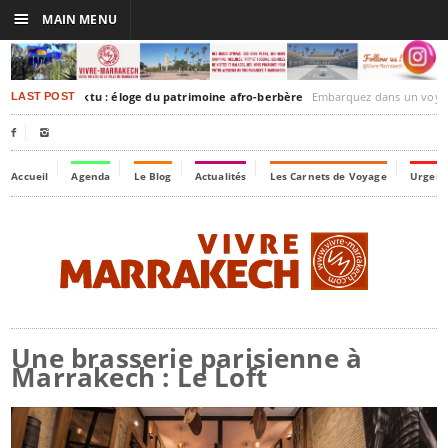
☰
MAIN MENU
akesh-Timbuktu : éloge du patrimoine afro-berbère
Embarquez dans un voyage culturel dans le temps, 
LAST POST


Accueil
Agenda
Le Blog
Actualités
Les Carnets de Voyage
Urgenc
Une brasserie parisienne à
Marrakech : Le Loft