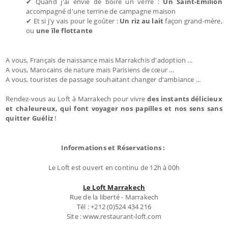
✔ Quand j'ai envie de boire un verre :
Un Saint-Emilion
accompagné d'une terrine de campagne maison
✔ Et si j'y vais pour le goûter :
Un riz au lait
façon grand-mère,
ou
une île flottante
A vous, Français de naissance mais Marrakchis d'adoption ...
A vous, Marocains de nature mais Parisiens de cœur ...
A vous, touristes de passage souhaitant changer d'ambiance ...
Rendez-vous au Loft à Marrakech pour vivre
des instants délicieux
et chaleureux, qui font voyager nos papilles et nos sens sans
quitter Guéliz
!
Informations et Réservations :
Le Loft est ouvert en continu de 12h à 00h
Le Loft Marrakech
Rue de la liberté - Marrakech
Tél : +212 (0)524 434 216
Site : www.restaurant-loft.com