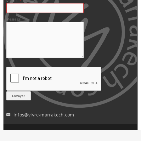
E-mail:
*
Message:
infos@vivre-marrakech.com
✉