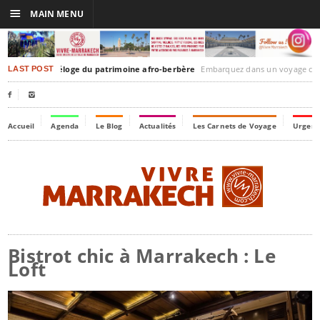
☰
MAIN MENU
-Timbuktu : éloge du patrimoine afro-berbère
Embarquez dans un voyage culturel dans le temps, à la décou
LAST POST


Accueil
Agenda
Le Blog
Actualités
Les Carnets de Voyage
Urgenc
Bistrot chic à Marrakech : Le
Loft