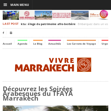
☰
MAIN MENU
rakesh-Timbuktu : éloge du patrimoine afro-berbère
Embarquez dans un voyage culturel dans le temps,
LAST POST


Accueil
Agenda
Le Blog
Actualités
Les Carnets de Voyage
Urgenc
Découvrez les Soirées
Arabesques du TFAYA
Marrakech