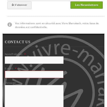
Les Newsletters
Vos informations sont en sécurité avec Vivre Marrakech, notre base de
données est confidentielle.
CONTACT US
Nom/Prénom:
*
E-mail:
*
Message: