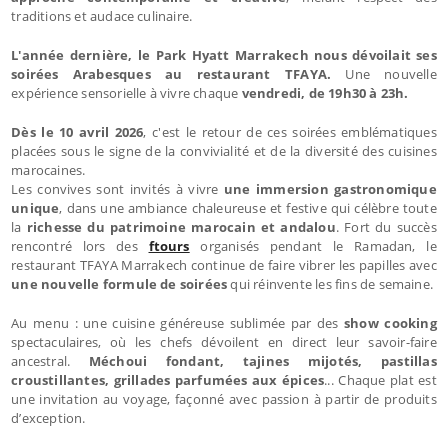
traditions et audace culinaire.
L'année dernière, le Park Hyatt Marrakech nous dévoilait ses
soirées Arabesques au restaurant TFAYA.
Une nouvelle
expérience sensorielle à vivre chaque
vendredi, de 19h30 à 23h.
Dès le 10 avril 2026
, c'est le retour de ces soirées emblématiques
placées sous le signe de la convivialité et de la diversité des cuisines
marocaines.
Les convives sont invités à vivre
une immersion gastronomique
unique
, dans une ambiance chaleureuse et festive qui célèbre toute
la
richesse du patrimoine marocain et andalou
. Fort du succès
rencontré lors des
ftours
organisés pendant le Ramadan, le
restaurant TFAYA Marrakech continue de faire vibrer les papilles avec
une nouvelle formule de soirées
qui réinvente les fins de semaine.
Au menu : une cuisine généreuse sublimée par des
show cooking
spectaculaires, où les chefs dévoilent en direct leur savoir-faire
ancestral.
Méchoui fondant, tajines mijotés, pastillas
croustillantes, grillades parfumées aux épices
... Chaque plat est
une invitation au voyage, façonné avec passion à partir de produits
d’exception.