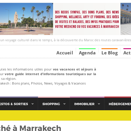
age culturel dans le temps, à la découverte du Maroc des routes caravanières et de ses liens av
Accueil
Agenda
Le Blog
Act
utes les informations utiles pour
vos vacances et séjours à
ur
votre guide internet d’informations touristiques sur la
 sa région.
rakech : Bons plans, Photos, News, Voyages & Vacances