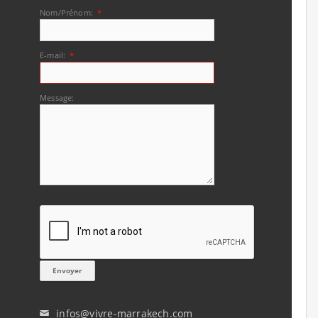
Nom/Prénom:
*
E-mail:
*
Message:
infos@vivre-marrakech.com
✉