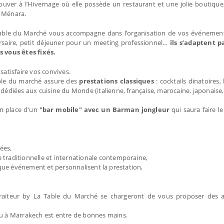
ver à l’Hivernage où elle possède un restaurant et une jolie boutique
h Ménara.
Table du Marché vous accompagne dans l’organisation de vos événement
ersaire, petit déjeuner pour un meeting professionnel…
ils s’adaptent 
 vous êtes fixés.
atisfaire vos convives.
able du marché assure des
prestations classiques
: cocktails dinatoires,
 dédiées aux cuisine du Monde (italienne, française, marocaine, japonaise, 
en place d'un
"bar mobile" avec un Barman jongleur
qui saura faire l
nées,
e traditionnelle et internationale contemporaine,
haque événement et personnalisent la prestation,
e Traiteur by La Table du Marché se chargeront de vous proposer des 
u à Marrakech est entre de bonnes mains.