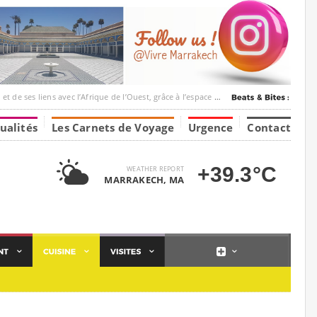
ec l’Afrique de l’Ouest, grâce à l’espace Marrakesh-Tumbuktu.
ualités
Les Carnets de Voyage
Urgence
Contact
+39.3°C
WEATHER REPORT
MARRAKECH, MA