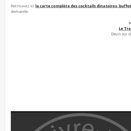
Retrouvez ici
la carte complète des cocktails dinatoires, buff
demande.
I
Le Tr
Devis sur d