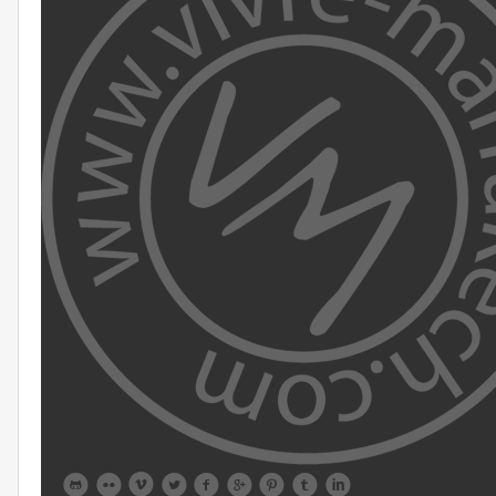








