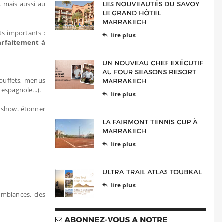
, mais aussi au
s importants :
lire plus

parfaitement à
 buffets, menus
espagnole...).
lire plus

e show, étonner
lire plus

lire plus

ambiances, des