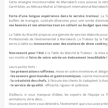
Cette enseigne incontournable de Marrakech vous pouvez la retrou
Carré Eden, au Ménara Mall et à l’Aéroport international Marrakec
Forte d’une longue expérience dans le service traiteur
, La 
buffets de mariages, cocktails-dînatoires pour une soirée d’anniv
vos besoins et vos attentes tout en collant au budget que vous
La Table du Marché propose une gamme de services élaborés pour s
Professionels de l'événementiel à Marrakech, Le Traiteur by la T
servis à table ou
innovantes avec des stations de show cookin
g
Nouveauté pour l'été
à la Table du Marché le Traiteur : la mise 
vos invités et
faire de votre soirée un événement inoubliable !
Leurs points forts :
-
les présentations raffinées
, mises en scène inventives et désig
-
les saveurs gourmandes et gastronomiques
, cuisine marocain
-
la créativité des chefs,
à l’écoute des clients ils s’adaptent à c
-
le service de qualité
: efficacité, rigueur et politesse.
D’ailleurs, si vous manquez d’idées, les experts de l’équipe L
animations, de la déco…
Vous pouvez donc vous détendre, l’événement que vous avez prév