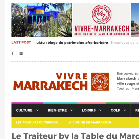
Embarquez dans un voy


Retrouvez to
Marrakech
s
ville rouge
et
Tout sur Mar