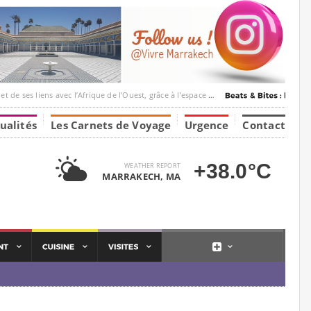
c l’Afrique de l’Ouest, grâce à l’espace Marrakesh-Tumbuktu.
ualités
Les Carnets de Voyage
Urgence
Contact
+38.0°C
WEATHER REPORT
MARRAKECH, MA