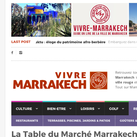
Embarquez dans un voyag


Retrouvez to
Marrakech
s
ville rouge
et
Tout sur Mar