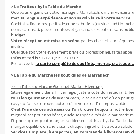
> Le Traiteur by la Table du Marché
Que vous organisiez votre mariage à Marrakech, un anniversaire,
met sa longue expérience et son savoir-faire à votre service.
Cocktails dînatoires, petits déjeuners, buffets (cuisine traditionnel
de macarons…), pièces montées et gâteaux d’exception, sans oubli
budget.
Votre réception est mise en scène
par les chefs et leurs équipe
invités.
Quel que soit votre événement privé ou professionnel, faites appe
Infos et tarifs :
+212 (0)6 61 79 17 05
Retrouvez ici
la carte complète des buffets, menus, plateaux...
> La Table du Marché les boutiques de Marrakech
>> La Table du Marché Gourmet Market Hivernage
Située également dans l’Hivernage, juste à côté du restaurant, bie
tous les gourmands de Marrakech
, le salon de thé où on peut g
cosy où l’on se retrouve autour d’un verre ou d’un repas rapide.
C’est l'une de ces adresses où l'on trouve toujours notre bo
mignardises pour nos hôtes, quelques spécialités de la pâtisserie m
Et parce qu’on peut manger rapidement et healthy, La Table d
manger équilibré en choisissant chaque ingrédient de votre salade
Services sur place, à emporter, en commande à livrer ou en cl