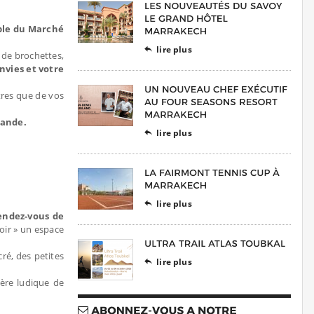
able du Marché
lire plus

, de brochettes,
nvies et votre
tres que de vos
mande.
lire plus

lire plus

rendez-vous de
doir » un espace
ré, des petites
lire plus

ère ludique de