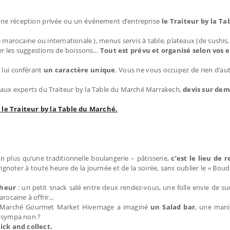
 une réception privée ou un événement d’entreprise
le Traiteur by la T
le marocaine ou internationale ), menus servis à table, plateaux (de sushis
er les suggestions de boissons…
Tout est prévu et organisé selon vos e
s lui conférant
un caractère unique
. Vous ne vous occupez de rien d’au
l aux experts du Traiteur by la Table du Marché Marrakech,
devis sur de
 le Traiteur by la Table du Marché.
n plus qu’une traditionnelle boulangerie – pâtisserie,
c’est le lieu de 
rignoter à toute heure de la journée et de la soirée, sans oublier le « Bou
nheur
: un petit snack salé entre deux rendez-vous, une folle envie de suc
arocaine à offrir…
u Marché Gourmet Market Hivernage a imaginé
un Salad bar
, une mani
, sympa non ?
ick and collect.