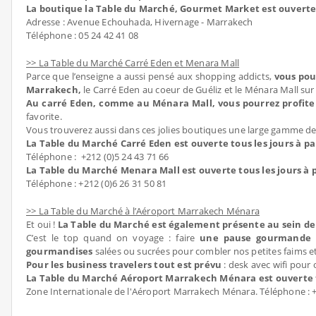
La boutique la Table du Marché, Gourmet Market est ouverte t
Adresse : Avenue Echouhada, Hivernage - Marrakech
Téléphone : 05 24 42 41 08
>> La Table du Marché Carré Eden et Menara Mall
Parce que l’enseigne a aussi pensé aux shopping addicts,
vous pou
Marrakech,
le Carré Eden au coeur de Guéliz et le Ménara Mall s
Au carré Eden, comme au Ménara Mall, vous pourrez profiter
favorite.
Vous trouverez aussi dans ces jolies boutiques une large gamme de 
La Table du Marché Carré Eden est ouverte tous les jours à pa
Téléphone : +212 (0)5 24 43 71 66
La Table du Marché Menara Mall est ouverte tous les jours à p
Téléphone : +212 (0)6 26 31 50 81
>> La Table du Marché à l’Aéroport Marrakech Ménara
Et oui !
La Table du Marché est également présente au sein de
C’est le top quand on voyage : faire
une pause gourmande 
gourmandises
salées ou sucrées pour combler nos petites faims et 
Pour les business travelers tout est prévu
: desk avec wifi pour
La Table du Marché Aéroport Marrakech Ménara est ouverte to
Zone Internationale de l'Aéroport Marrakech Ménara. Téléphone : +