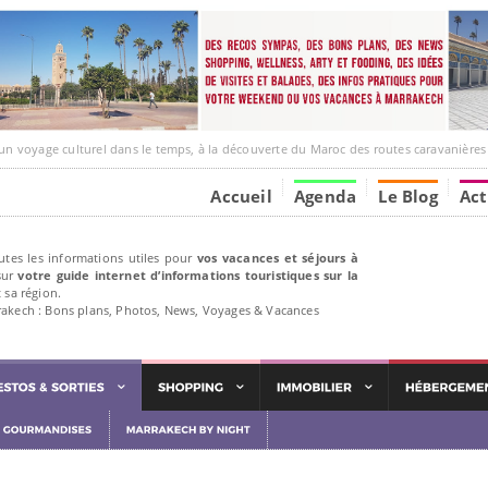
e culturel dans le temps, à la découverte du Maroc des routes caravanières et de ses liens ave
Accueil
Agenda
Le Blog
Act
utes les informations utiles pour
vos vacances et séjours à
ur
votre guide internet d’informations touristiques sur la
 sa région.
rakech : Bons plans, Photos, News, Voyages & Vacances