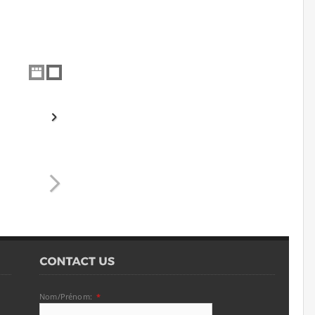
Nom/Prénom:
*