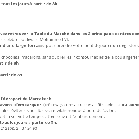
ous les jours à partir de 8h.
vez retrouver la Table du Marché dans les 2 principaux centres c
ur le célèbre boulevard Mohammed VI.
 d'une large terrasse
pour prendre votre petit déjeuner ou déguster v
chocolats, macarons, sans oublier les incontournables de la boulangerie 
rtir de 8h
artir de 8h.
 l’Aéroport de Marrakech
.
avant d’embarquer
(crêpes, gaufres, quiches, pâtisseries…)
ou ache
ainsi éviter les horribles sandwichs vendus à bord de l’avion.
 optimiser votre temps d’attente avant l’embarquement.
us les jours à partir de 8h.
212 (0)5 24 37 24 90