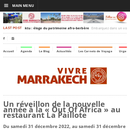
☰
MAIN MENU
rakesh-Timbuktu : éloge du patrimoine afro-berbère
Embarquez dans un voyage culturel dans le temps
LAST POST


Accueil
Agenda
Le Blog
Actualités
Les Carnets de Voyage
Urgenc
Un réveillon de la nouvelle
année à la « Out Of Africa » au
restaurant La Paillote
Du samedi 31 décembre 2022, au samedi 31 décembre