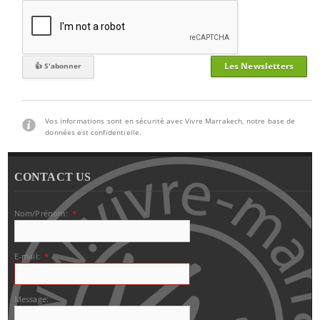
Les Newsletters
Vos informations sont en sécurité avec Vivre Marrakech, notre base de
données est confidentielle.
CONTACT US
Nom/Prénom:
*
E-mail:
*
Message: