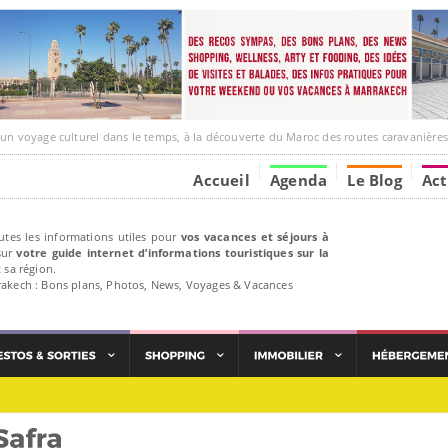
ge culturel dans le temps, à la découverte du Maroc des routes caravanières et de ses liens ave
Accueil
Agenda
Le Blog
Act
utes les informations utiles pour
vos vacances et séjours à
ur
votre guide internet d’informations touristiques sur la
 sa région.
rakech : Bons plans, Photos, News, Voyages & Vacances