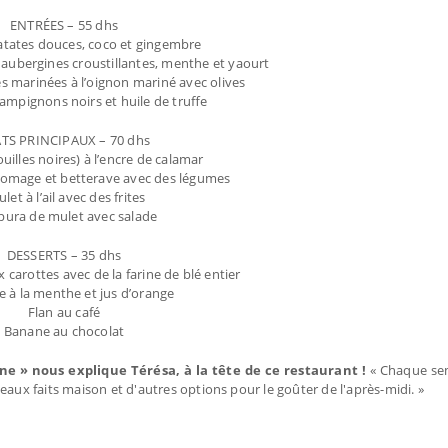
ENTRÉES – 55 dhs
tates douces, coco et gingembre
 aubergines croustillantes, menthe et yaourt
es marinées à l’oignon mariné avec olives
ampignons noirs et huile de truﬀe
TS PRINCIPAUX – 70 dhs
uilles noires) à l’encre de calamar
omage et betterave avec des légumes
let à l’ail avec des frites
ura de mulet avec salade
DESSERTS – 35 dhs
carottes avec de la farine de blé entier
 à la menthe et jus d’orange
Flan au café
Banane au chocolat
» nous explique Térésa, à la tête de ce restaurant !
« Chaque se
eaux faits maison et d'autres options pour le goûter de l'après-midi. »