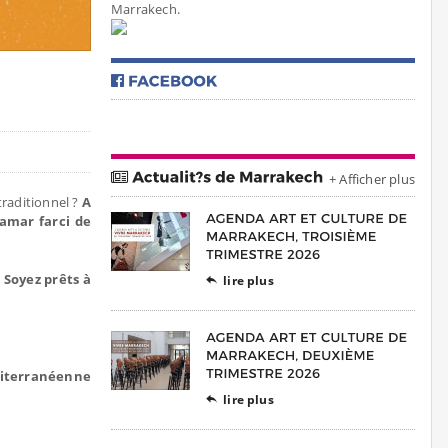
Marrakech.
+ Afficher plus
traditionnel ?
A
amar farci de
.
Soyez prêts à
lire plus

diterranéenne
lire plus
