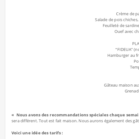
Crème de pa
Salade de pois chiches,
Feuilleté de sardin
Ouef avec ch
PLA
“FIDEUA” (no
Hamburger au fr
Pou
Temp
Gâteau maison aux 
Grenade
« Nous avons des recommandations spéciales chaque semaine 
sera différent. Tout est fait maison. Nous aurons également des gât
Voici une idée des tarifs :