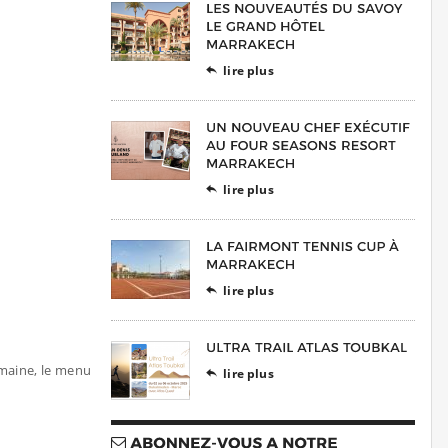
lire plus

lire plus

lire plus

maine, le menu
lire plus
