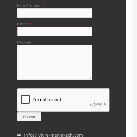
Nom/Prénom:
*
E-mail:
*
Message:
infos@vivre-marrakech.com
✉