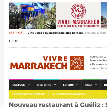
Embarquez dans un voya


Retrouvez to
Marrakech
s
ville rouge
et
Tout sur Mar