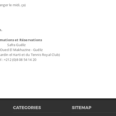
nger le midi, ça)
h.
rmations et Réservations
Safra Guéliz
 Oued El Makhazine - Guéliz
 jardin el Harti et du Tennis Royal Club)
l : +212 (0)8 08 54 14 20