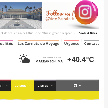
c l’Afrique de l’Ouest, grâce à l’espace Marrakesh-Tumbuktu.
ualités
Les Carnets de Voyage
Urgence
Contact
+40.4°C
WEATHER REPORT
MARRAKECH, MA