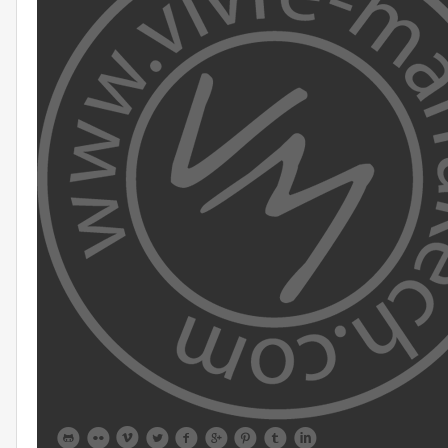








