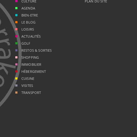
CULTURE
PLAN DU SITE
AGENDA
BIEN-ETRE
LE BLOG
LOISIRS
ACTUALITÉS
GOLF
RESTOS & SORTIES
SHOPPING
IMMOBILIER
HÉBERGEMENT
CUISINE
VISITES
TRANSPORT