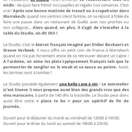
midis
: de quoi faire frémir nos papilles et régaler nos semaines. C’est
vrai !
Après une bonne matinée de travail ou à crapahuter dans
Marrakech
, quand nos ventres crient famine, on se réjouit à l’idée de
faire une pause dans un restaurant de Guéliz avec nos proches ou
nos collègues…
Alors quand, en plus, il s’agit de s’installer à la
table du Studio, on dit OUI !
Le Studio, c’est le
bistrot français imaginé par Didier Beckaert et
Steeve Verbeek
. Il nous offre un petit coin de France à Marrakech
quand on n’a pas forcément envie de se retrouver devant un tajine !
A l’ardoise, on aime les plats typiquement français tels que le
parmentier de sanglier ou le steak et sa sauce au poivre.
Aussi,
les terrines sont à tomber !
Le Studio possède également
une belle cave à vin
!
Le sommelier
(c’est Steeve !) vous propose aussi bien des grands crus que des
vins marocains
, à partir de 180 dhs la bouteille. Le Studio peut donc
aussi être votre
« place to be » pour un apéritif de fin de
journée.
Ouvert pour le déjeuner du mardi au vendredi de 12h00 à 14h30.
Ouvert pour le diner du lundi au samedi de 18h00 à 23h30.