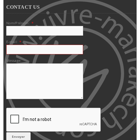
CONTACT US
Nom/Prénom:
*
E-mail:
*
Message: