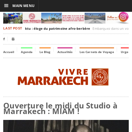
☰
MAIN MENU
rakesh-Timbuktu : éloge du patrimoine afro-berbère
Embarquez dans un voyage culturel dans le temps
LAST POST


Accueil
Agenda
Le Blog
Actualités
Les Carnets de Voyage
Urgenc
Ouverture le midi du Studio à
Marrakech : MIAM !